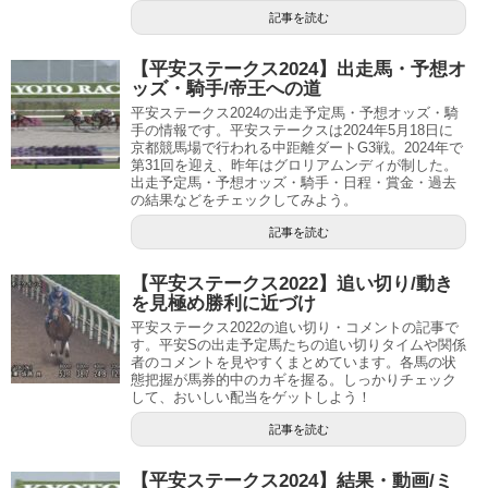
記事を読む
【平安ステークス2024】出走馬・予想オ
ッズ・騎手/帝王への道
平安ステークス2024の出走予定馬・予想オッズ・騎
手の情報です。平安ステークスは2024年5月18日に
京都競馬場で行われる中距離ダートG3戦。2024年で
第31回を迎え、昨年はグロリアムンディが制した。
出走予定馬・予想オッズ・騎手・日程・賞金・過去
の結果などをチェックしてみよう。
記事を読む
【平安ステークス2022】追い切り/動き
を見極め勝利に近づけ
平安ステークス2022の追い切り・コメントの記事で
す。平安Sの出走予定馬たちの追い切りタイムや関係
者のコメントを見やすくまとめています。各馬の状
態把握が馬券的中のカギを握る。しっかりチェック
して、おいしい配当をゲットしよう！
記事を読む
【平安ステークス2024】結果・動画/ミ