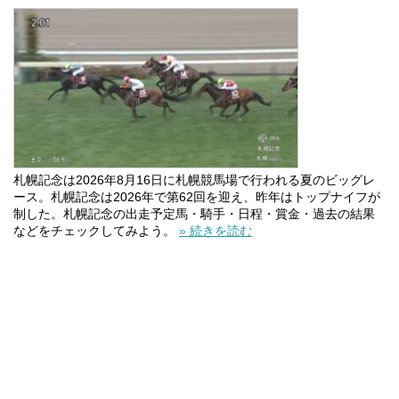
札幌記念は2026年8月16日に札幌競馬場で行われる夏のビッグレ
ース。札幌記念は2026年で第62回を迎え、昨年はトップナイフが
制した。札幌記念の出走予定馬・騎手・日程・賞金・過去の結果
などをチェックしてみよう。
» 続きを読む