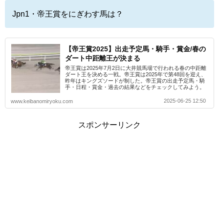
Jpn1・帝王賞をにぎわす馬は？
【帝王賞2025】出走予定馬・騎手・賞金/春の
ダート中距離王が決まる
帝王賞は2025年7月2日に大井競馬場で行われる春の中距離
ダート王を決める一戦。帝王賞は2025年で第48回を迎え、
昨年はキングズソードが制した。帝王賞の出走予定馬・騎
手・日程・賞金・過去の結果などをチェックしてみよう。
2025-06-25 12:50
www.keibanomiryoku.com
スポンサーリンク