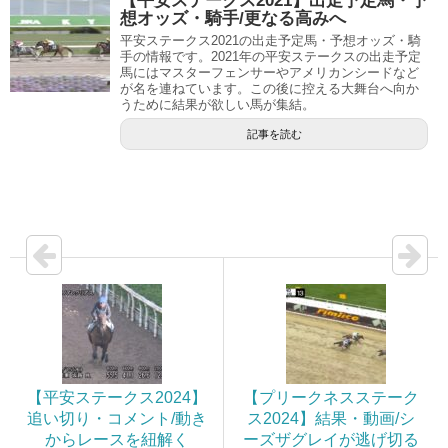
【平安ステークス2021】出走予定馬・予
想オッズ・騎手/更なる高みへ
平安ステークス2021の出走予定馬・予想オッズ・騎
手の情報です。2021年の平安ステークスの出走予定
馬にはマスターフェンサーやアメリカンシードなど
が名を連ねています。この後に控える大舞台へ向か
うために結果が欲しい馬が集結。
記事を読む
【平安ステークス2024】
【プリークネスステーク
追い切り・コメント/動き
ス2024】結果・動画/シ
からレースを紐解く
ーズザグレイが逃げ切る