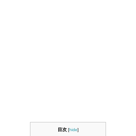
目次
[
hide
]