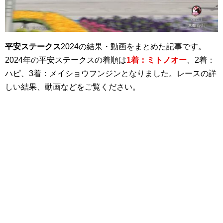
平安ステークス
2024の結果・動画をまとめた記事です。
2024年の平安ステークスの着順は
1着：ミトノオー
、2着：
ハピ、3着：メイショウフンジンとなりました。レースの詳
しい結果、動画などをご覧ください。