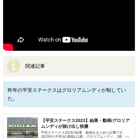
関連記事
昨年の平安ステークスはグロリアムンディが制してい
た。
【平安ステークス2023】結果・動画/グロリア
ムンディが抜け出し快勝
平安ステークス2023の結果・動画をまとめた記事です。
2023年の平安Sの着順は1着：グロリアムンディ、2着：ハ