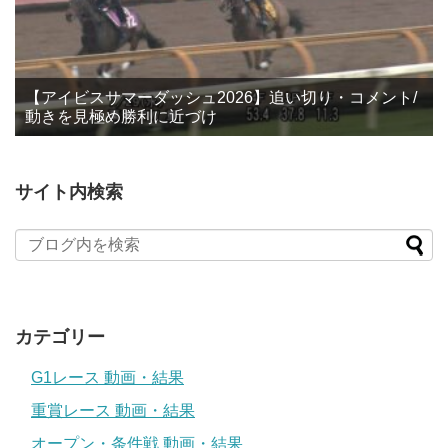
【アイビスサマーダッシュ2026】追い切り・コメント/
動きを見極め勝利に近づけ
サイト内検索
カテゴリー
G1レース 動画・結果
重賞レース 動画・結果
オープン・条件戦 動画・結果