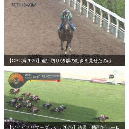
【CBC賞2026】追い切り/抜群の動きを見せたのは
【アイビスサマーダッシュ2026】結果・動画/ピューロ