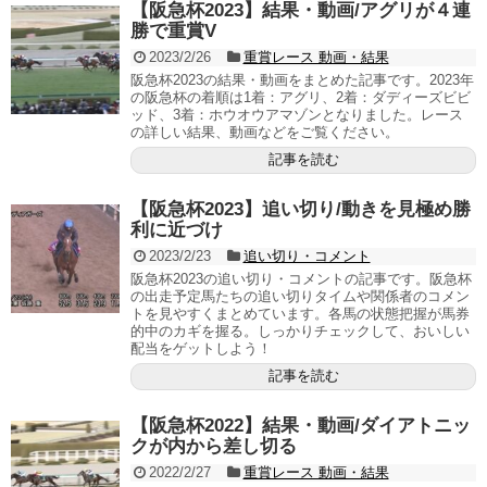
【阪急杯2023】結果・動画/アグリが４連
勝で重賞V
2023/2/26
重賞レース 動画・結果
阪急杯2023の結果・動画をまとめた記事です。2023年
の阪急杯の着順は1着：アグリ、2着：ダディーズビビ
ッド、3着：ホウオウアマゾンとなりました。レース
の詳しい結果、動画などをご覧ください。
記事を読む
【阪急杯2023】追い切り/動きを見極め勝
利に近づけ
2023/2/23
追い切り・コメント
阪急杯2023の追い切り・コメントの記事です。阪急杯
の出走予定馬たちの追い切りタイムや関係者のコメン
トを見やすくまとめています。各馬の状態把握が馬券
的中のカギを握る。しっかりチェックして、おいしい
配当をゲットしよう！
記事を読む
【阪急杯2022】結果・動画/ダイアトニッ
クが内から差し切る
2022/2/27
重賞レース 動画・結果