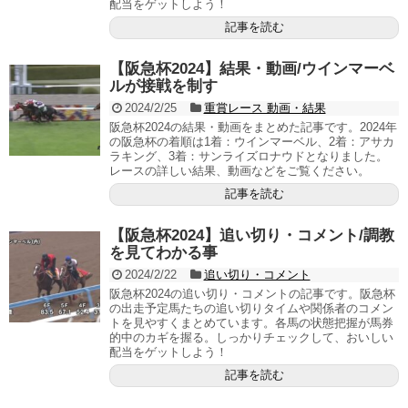
配当をゲットしよう！
記事を読む
【阪急杯2024】結果・動画/ウインマーベ
ルが接戦を制す
2024/2/25
重賞レース 動画・結果
阪急杯2024の結果・動画をまとめた記事です。2024年
の阪急杯の着順は1着：ウインマーベル、2着：アサカ
ラキング、3着：サンライズロナウドとなりました。
レースの詳しい結果、動画などをご覧ください。
記事を読む
【阪急杯2024】追い切り・コメント/調教
を見てわかる事
2024/2/22
追い切り・コメント
阪急杯2024の追い切り・コメントの記事です。阪急杯
の出走予定馬たちの追い切りタイムや関係者のコメン
トを見やすくまとめています。各馬の状態把握が馬券
的中のカギを握る。しっかりチェックして、おいしい
配当をゲットしよう！
記事を読む