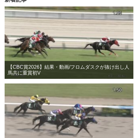
【CBC賞2026】結果・動画/フロムダスクが抜け出し人
馬共に重賞初V