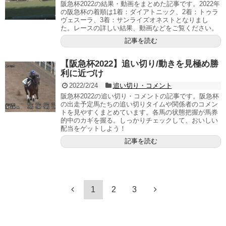
阪急杯2022の結果・動画をまとめた記事です。2022年
の阪急杯の着順は1着：ダイアトニック、2着：トゥラ
ヴェスーラ、3着：サンライズオネストとなりまし
た。レースの詳しい結果、動画などをご覧ください。
記事を読む
【阪急杯2022】追い切り/動きを見極め勝
利に近づけ
2022/2/24
追い切り・コメント
阪急杯2022の追い切り・コメントの記事です。阪急杯
の出走予定馬たちの追い切りタイムや関係者のコメン
トを見やすくまとめています。各馬の状態把握が馬券
的中のカギを握る。しっかりチェックして、おいしい
配当をゲットしよう！
記事を読む
1
2
3