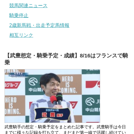
競馬関連ニュース
騎乗停止
2歳新馬戦・出走予定馬情報
相互リンク
【武豊想定・騎乗予定・成績】8/16はフランスで騎
乗
武豊騎手の想定・騎乗予定をまとめた記事です。武豊騎手は今日
までに様々な記録を打ち立て、まだまだ第一線で活躍し続けてい