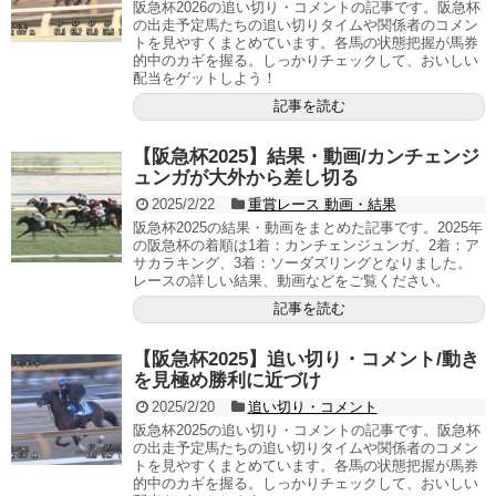
阪急杯2026の追い切り・コメントの記事です。阪急杯
の出走予定馬たちの追い切りタイムや関係者のコメン
トを見やすくまとめています。各馬の状態把握が馬券
的中のカギを握る。しっかりチェックして、おいしい
配当をゲットしよう！
記事を読む
【阪急杯2025】結果・動画/カンチェンジ
ュンガが大外から差し切る
2025/2/22
重賞レース 動画・結果
阪急杯2025の結果・動画をまとめた記事です。2025年
の阪急杯の着順は1着：カンチェンジュンガ、2着：ア
サカラキング、3着：ソーダズリングとなりました。
レースの詳しい結果、動画などをご覧ください。
記事を読む
【阪急杯2025】追い切り・コメント/動き
を見極め勝利に近づけ
2025/2/20
追い切り・コメント
阪急杯2025の追い切り・コメントの記事です。阪急杯
の出走予定馬たちの追い切りタイムや関係者のコメン
トを見やすくまとめています。各馬の状態把握が馬券
的中のカギを握る。しっかりチェックして、おいしい