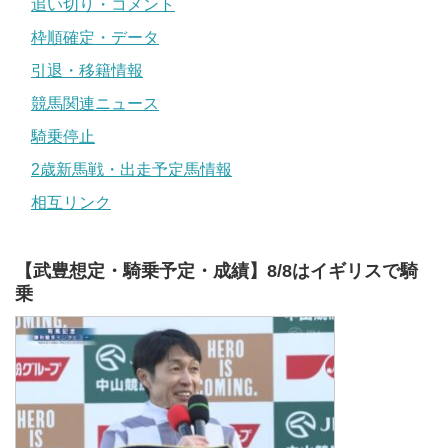
追い切り・コメント
枠順確定・データ
引退・移籍情報
競馬関連ニュース
騎乗停止
2歳新馬戦・出走予定馬情報
相互リンク
【武豊想定・騎乗予定・成績】8/8はイギリスで騎
乗