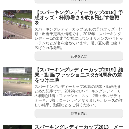
【スパーキングレディーカップ2018】予
想オッズ・枠順/暑さを吹き飛ばす熱戦
を
スパーキングレディーカップ 2018の予想オッズ・枠
順・出走予定馬の情報です。2018年・スパーキング
レディーCの出走予定馬にはワンミリオンスやラビッ
トランなどが名を連ねています。暑い夏の夜に繰り
広げられる激戦。
記事を読む
【スパーキングレディーカップ2019】結
果・動画/ファッショニスタが4馬身の差
をつけ圧勝
スパーキングレディーカップ2019の結果・動画をま
とめた記事です。2019年のスパーキングレディーＣ
の着順は1着：ファッショニスタ、2着：サルサディ
オーネ、3着：ローレライとなりました。レースの詳
しい結果、動画などをご覧ください。
記事を読む
スパーキングレディーカップ2013 メー