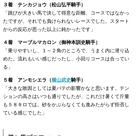
３着 テンカジョウ（松山弘平騎手）
「跳びが大きい馬で決して得意な距離、コースではなかっ
たですが、それでも負けられないレースでした。スタート
からの反応が思った以上に鈍かったです」
４着 マーブルマカロン（御神本訓史騎手）
「乗りやすいし、１～２角のところで、うまく内に潜り込
めた。流れもいい感じだったし、小回りコースは合ってい
る」
５着 アンモシエラ（
横山武史
騎手）
「大きな敗因としては夏バテの影響かなと思います。テン
ションの高さはいつも通りでしたが、これだけ暑くて斤量
も５８キロでは。砂をかぶらなくても進みたがらず拒否し
ている感じでした」