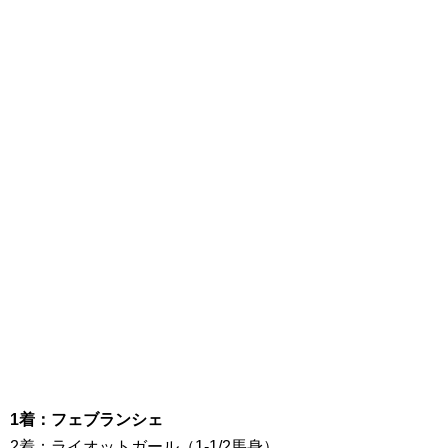
1着：フェブランシェ
2着：ライオットガール（1-1/2馬身）