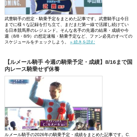
武豊騎手の想定・騎乗予定をまとめた記事です。武豊騎手は今日
までに様々な記録を打ち立て、まだまだ第一線で活躍し続けてい
る日本競馬界のレジェンド。そんな名手の先週の結果・成績や今
週（8/8・8/9）の想定速報・騎乗予定など、ファン必見のすべての
スケジュールをチェックしよう。
» 続きを読む
【ルメール騎手 今週の騎乗予定・成績】8/16まで国
内レース騎乗せず休養
ルメール騎手の2026年の騎乗予定・成績をまとめた記事です。C.