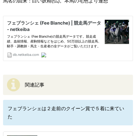
馬名の由来：白い妖精(仏)。本馬の毛色より連想
関連記事
フェブランシェは２走前のクイーン賞で５着に来てい
た