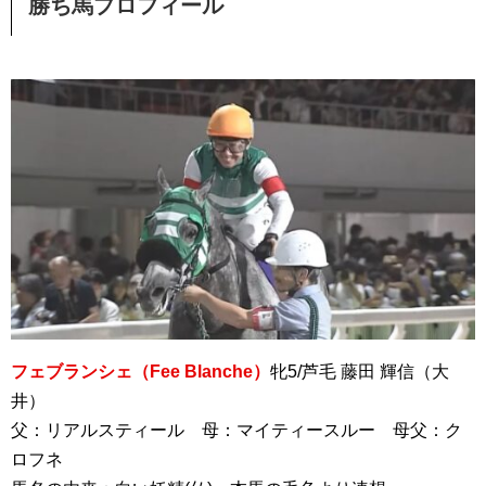
勝ち馬プロフィール
フェブランシェ（Fee Blanche）
牝5/芦毛 藤田 輝信（大
井）
父：リアルスティール 母：マイティースルー 母父：ク
ロフネ