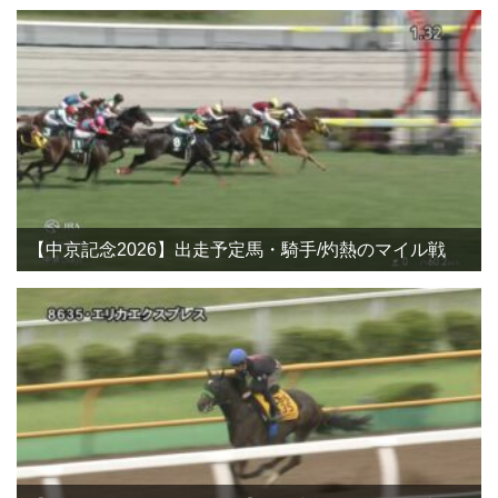
【中京記念2026】出走予定馬・騎手/灼熱のマイル戦