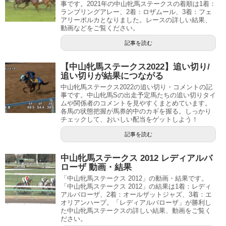
事です。2021年の中山牝馬ステークスの着順は1着：
ランブリングアレー、2着：ロザムール、3着：フェ
アリーポルカとなりました。レースの詳しい結果、
動画などをご覧ください。
記事を読む
【中山牝馬ステークス2022】追い切り/
追い切りが結果につながる
中山牝馬ステークス2022の追い切り・コメントの記
事です。中山牝馬Sの出走予定馬たちの追い切りタイ
ムや関係者のコメントを見やすくまとめています。
各馬の状態把握が馬券的中のカギを握る。しっかり
チェックして、おいしい配当をゲットしよう！
記事を読む
中山牝馬ステークス 2012 レディアルバ
ローザ 動画・結果
「中山牝馬ステークス 2012」の動画・結果です。
「中山牝馬ステークス 2012」の結果は1着：レディ
アルバローザ、2着：オールザットジャズ、3着：エ
オリアンハープ。「レディアルバローザ」が勝利し
た中山牝馬ステークスの詳しい結果、動画をご覧く
ださい。