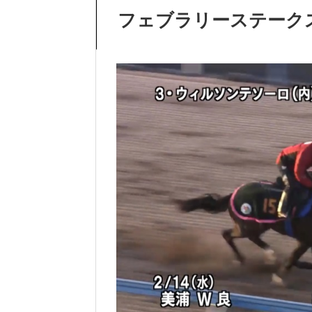
フェブラリーステークス