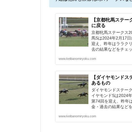
【京都牝馬ステーク
に戻る
京都牝馬ステークス2
馬Sは2024年2月1
迎え、昨年はララク
去の結果などをチェ
www.keibanomiryoku.com
【ダイヤモンドステ
あるもの
ダイヤモンドステーク
イヤモンドSは2024
第74回を迎え、昨年
金・過去の結果など
www.keibanomiryoku.com