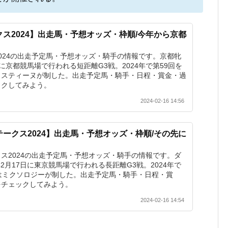
ス2024】出走馬・予想オッズ・枠順/今年から京都
024の出走予定馬・予想オッズ・騎手の情報です。京都牝
7日に京都競馬場で行われる短距離G3戦。2024年で第59回を
リスティーヌが制した。出走予定馬・騎手・日程・賞金・過
ックしてみよう。
2024-02-16 14:56
ークス2024】出走馬・予想オッズ・枠順/その先に
ス2024の出走予定馬・予想オッズ・騎手の情報です。ダ
年2月17日に東京競馬場で行われる長距離G3戦。2024年で
はミクソロジーが制した。出走予定馬・騎手・日程・賞
をチェックしてみよう。
2024-02-16 14:54