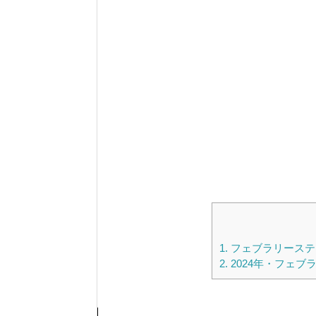
1.
フェブラリーステ
2.
2024年・フェ