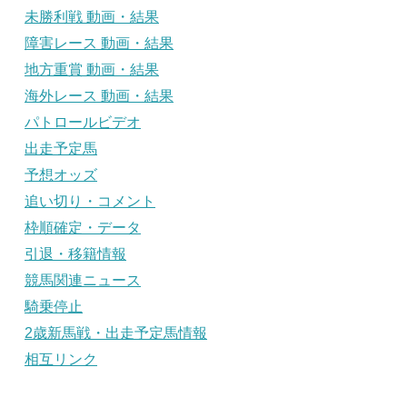
未勝利戦 動画・結果
障害レース 動画・結果
地方重賞 動画・結果
海外レース 動画・結果
パトロールビデオ
出走予定馬
予想オッズ
追い切り・コメント
枠順確定・データ
引退・移籍情報
競馬関連ニュース
騎乗停止
2歳新馬戦・出走予定馬情報
相互リンク