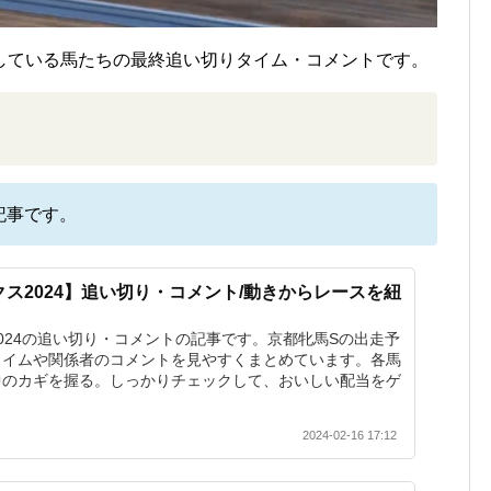
している馬たちの最終追い切りタイム・コメントです。
記事です。
ス2024】追い切り・コメント/動きからレースを紐
024の追い切り・コメントの記事です。京都牝馬Sの出走予
タイムや関係者のコメントを見やすくまとめています。各馬
中のカギを握る。しっかりチェックして、おいしい配当をゲ
2024-02-16 17:12