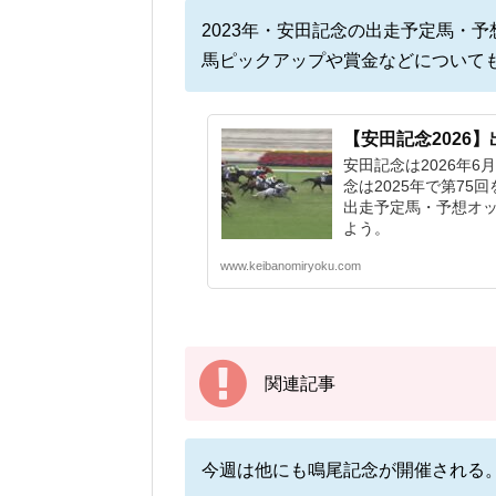
2023年・安田記念の出走予定馬・
馬ピックアップや賞金などについて
【安田記念2026
安田記念は2026年
念は2025年で第7
出走予定馬・予想オ
よう。
www.keibanomiryoku.com
関連記事
今週は他にも鳴尾記念が開催される