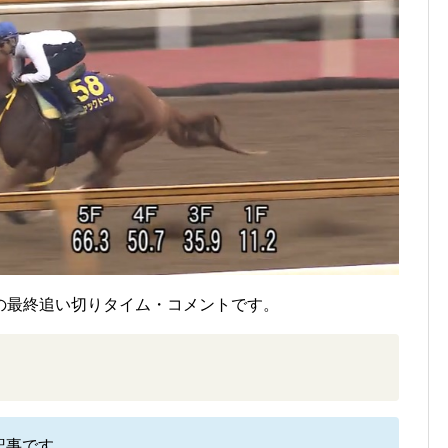
の最終追い切りタイム・コメントです。
記事です。