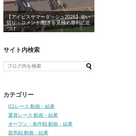
【アイビスサマーダッシュ2026】追い
切り・コメント/動きを見極め勝利に近
づけ
サイト内検索
カテゴリー
G1レース 動画・結果
重賞レース 動画・結果
オープン・条件戦 動画・結果
新馬戦 動画・結果