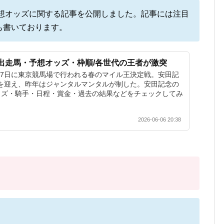
予想オッズに関する記事を公開しました。記事には注目
も書いております。
】出走馬・予想オッズ・枠順/各世代の王者が激突
6月7日に東京競馬場で行われる春のマイル王決定戦。安田記
5回を迎え、昨年はジャンタルマンタルが制した。安田記念の
ッズ・騎手・日程・賞金・過去の結果などをチェックしてみ
2026-06-06 20:38
。