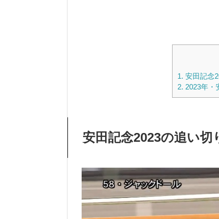
1.
安田記念2
2.
2023年
安田記念2023の追い