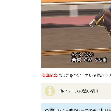
安田記念
に出走を予定している馬たち
他のレースの追い切り
今週行われる他のレースの追い切り