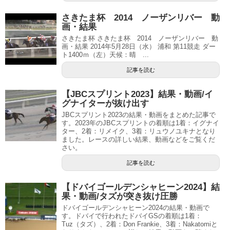
さきたま杯 2014 ノーザンリバー 動
画・結果
さきたま杯 さきたま杯 2014 ノーザンリバー 動
画・結果 2014年5月28日（水） 浦和 第11競走 ダー
ト1400ｍ（左）天候：晴 ...
記事を読む
【JBCスプリント2023】結果・動画/イ
グナイターが抜け出す
JBCスプリント2023の結果・動画をまとめた記事で
す。2023年のJBCスプリントの着順は1着：イグナイ
ター、2着：リメイク、3着：リュウノユキナとなり
ました。レースの詳しい結果、動画などをご覧くだ
さい。
記事を読む
【ドバイゴールデンシャヒーン2024】結
果・動画/タズが突き抜け圧勝
ドバイゴールデンシャヒーン2024の結果・動画で
す。ドバイで行われたドバイGSの着順は1着：
Tuz（タズ）、2着：Don Frankie、3着：Nakatomiと