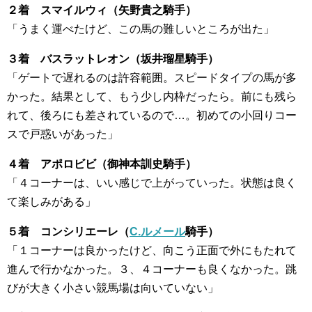
２着 スマイルウィ（矢野貴之騎手）
「うまく運べたけど、この馬の難しいところが出た」
３着 バスラットレオン（坂井瑠星騎手）
「ゲートで遅れるのは許容範囲。スピードタイプの馬が多
かった。結果として、もう少し内枠だったら。前にも残ら
れて、後ろにも差されているので…。初めての小回りコー
スで戸惑いがあった」
４着 アポロビビ（御神本訓史騎手）
「４コーナーは、いい感じで上がっていった。状態は良く
て楽しみがある」
５着 コンシリエーレ（
C.ルメール
騎手）
「１コーナーは良かったけど、向こう正面で外にもたれて
進んで行かなかった。３、４コーナーも良くなかった。跳
びが大きく小さい競馬場は向いていない」