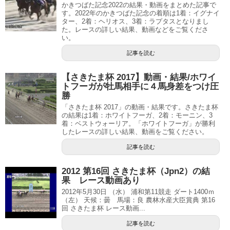
かきつばた記念2022の結果・動画をまとめた記事で
す。2022年のかきつばた記念の着順は1着：イグナイ
ター、2着：ヘリオス、3着：ラプタスとなりまし
た。レースの詳しい結果、動画などをご覧くださ
い。
記事を読む
【さきたま杯 2017】動画・結果/ホワイ
トフーガが牡馬相手に４馬身差をつけ圧
勝
「さきたま杯 2017」の動画・結果です。さきたま杯
の結果は1着：ホワイトフーガ、2着：モーニン、3
着：ベストウォーリア。「ホワイトフーガ」が勝利
したレースの詳しい結果、動画をご覧ください。
記事を読む
2012 第16回 さきたま杯（Jpn2）の結
果 レース動画あり
2012年5月30日 （水） 浦和第11競走 ダート1400ｍ
（左） 天候：曇 馬場：良 農林水産大臣賞典 第16
回 さきたま杯 レース動画...
記事を読む