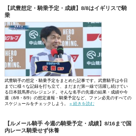
【武豊想定・騎乗予定・成績】8/8はイギリスで騎
乗
武豊騎手の想定・騎乗予定をまとめた記事です。武豊騎手は今日
までに様々な記録を打ち立て、まだまだ第一線で活躍し続けてい
る日本競馬界のレジェンド。そんな名手の先週の結果・成績や今
週（8/8・8/9）の想定速報・騎乗予定など、ファン必見のすべての
スケジュールをチェックしよう。
» 続きを読む
【ルメール騎手 今週の騎乗予定・成績】8/16まで国
内レース騎乗せず休養