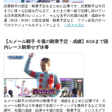
武豊騎手の想定・騎乗予定をまとめた記事です。武豊騎手は今日
までに様々な記録を打ち立て、まだまだ第一線で活躍し続けてい
る日本競馬界のレジェンド。そんな名手の先週の結果・成績や今
週（8/15・8/16）の想定速報・騎乗予定など、ファン必見のすべ
てのスケジュールをチェックしよう。
» 続きを読む
【ルメール騎手 今週の騎乗予定・成績】8/16まで国
内レース騎乗せず休養
ルメール騎手の2026年の騎乗予定・成績をまとめた記事です。C.
ルメール騎手は５年連続で全国リーディングを獲得するなど大活
躍中。先週の成績・結果や今週の想定・騎乗予定、インスタグラ