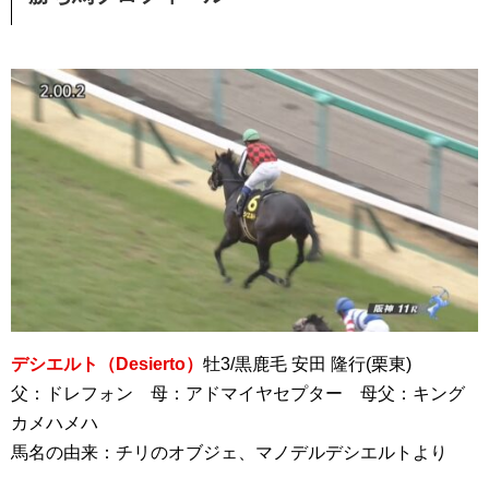
デシエルト（Desierto）
牡3/黒鹿毛 安田 隆行(栗東)
父：ドレフォン 母：アドマイヤセプター 母父：キング
カメハメハ
馬名の由来：チリのオブジェ、マノデルデシエルトより