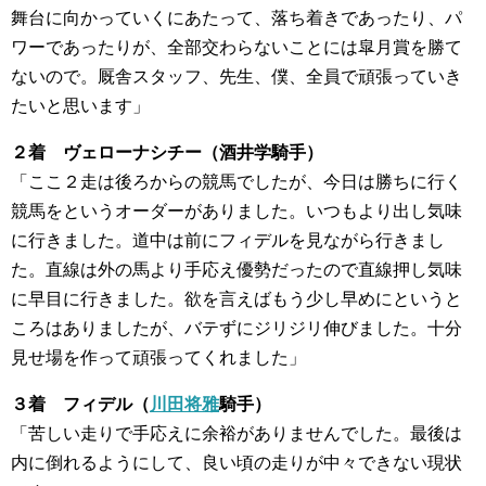
舞台に向かっていくにあたって、落ち着きであったり、パ
ワーであったりが、全部交わらないことには皐月賞を勝て
ないので。厩舎スタッフ、先生、僕、全員で頑張っていき
たいと思います」
２着 ヴェローナシチー（酒井学騎手）
「ここ２走は後ろからの競馬でしたが、今日は勝ちに行く
競馬をというオーダーがありました。いつもより出し気味
に行きました。道中は前にフィデルを見ながら行きまし
た。直線は外の馬より手応え優勢だったので直線押し気味
に早目に行きました。欲を言えばもう少し早めにというと
ころはありましたが、バテずにジリジリ伸びました。十分
見せ場を作って頑張ってくれました」
３着 フィデル（
川田将雅
騎手）
「苦しい走りで手応えに余裕がありませんでした。最後は
内に倒れるようにして、良い頃の走りが中々できない現状