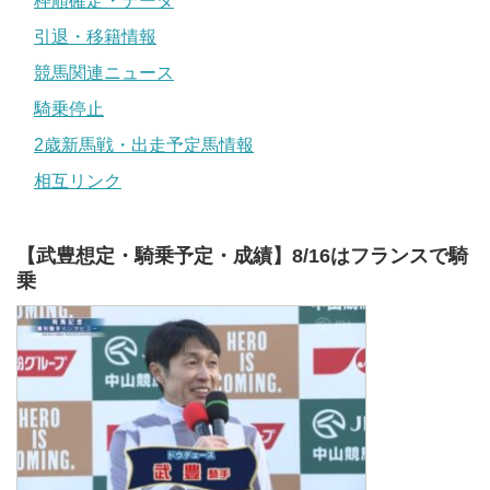
枠順確定・データ
引退・移籍情報
競馬関連ニュース
騎乗停止
2歳新馬戦・出走予定馬情報
相互リンク
【武豊想定・騎乗予定・成績】8/16はフランスで騎
乗