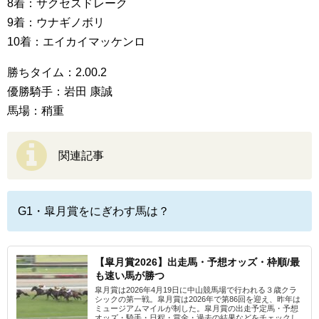
8着：サクセスドレーク
9着：ウナギノボリ
10着：エイカイマッケンロ
勝ちタイム：2.00.2
優勝騎手：岩田 康誠
馬場：稍重
関連記事
G1・皐月賞をにぎわす馬は？
【皐月賞2026】出走馬・予想オッズ・枠順/最
も速い馬が勝つ
皐月賞は2026年4月19日に中山競馬場で行われる３歳クラ
シックの第一戦。皐月賞は2026年で第86回を迎え、昨年は
ミュージアムマイルが制した。皐月賞の出走予定馬・予想
オッズ・騎手・日程・賞金・過去の結果などをチェックし