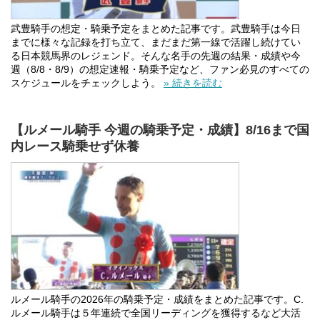
武豊騎手の想定・騎乗予定をまとめた記事です。武豊騎手は今日
までに様々な記録を打ち立て、まだまだ第一線で活躍し続けてい
る日本競馬界のレジェンド。そんな名手の先週の結果・成績や今
週（8/8・8/9）の想定速報・騎乗予定など、ファン必見のすべての
スケジュールをチェックしよう。
» 続きを読む
【ルメール騎手 今週の騎乗予定・成績】8/16まで国
内レース騎乗せず休養
ルメール騎手の2026年の騎乗予定・成績をまとめた記事です。C.
ルメール騎手は５年連続で全国リーディングを獲得するなど大活