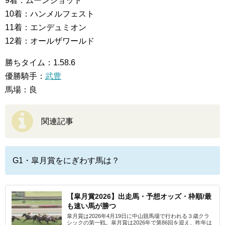
9着：ムーンショット
10着：ハンメルフェスト
11着：エンデュミオン
12着：オールザワールド
勝ちタイム：1.58.6
優勝騎手：
武豊
馬場：良
関連記事
G1・皐月賞をにぎわす馬は？
【皐月賞2026】出走馬・予想オッズ・枠順/最
も速い馬が勝つ
皐月賞は2026年4月19日に中山競馬場で行われる３歳クラ
シックの第一戦。皐月賞は2026年で第86回を迎え、昨年は