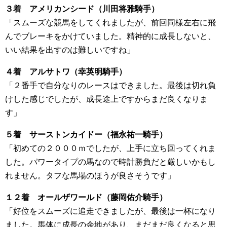
３着 アメリカンシード（川田将雅騎手）
「スムーズな競馬をしてくれましたが、前回同様左右に飛
んでブレーキをかけていました。精神的に成長しないと、
いい結果を出すのは難しいですね」
４着 アルサトワ（幸英明騎手）
「２番手で自分なりのレースはできました。最後は切れ負
けした感じでしたが、成長途上ですからまだ良くなりま
す」
５着 サーストンカイドー（福永祐一騎手）
「初めての２０００ｍでしたが、上手に立ち回ってくれま
した。パワータイプの馬なので時計勝負だと厳しいかもし
れません。タフな馬場のほうが良さそうです」
１２着 オールザワールド（藤岡佑介騎手）
「好位をスムーズに追走できましたが、最後は一杯になり
ました。馬体に成長の余地があり、まだまだ良くなると思