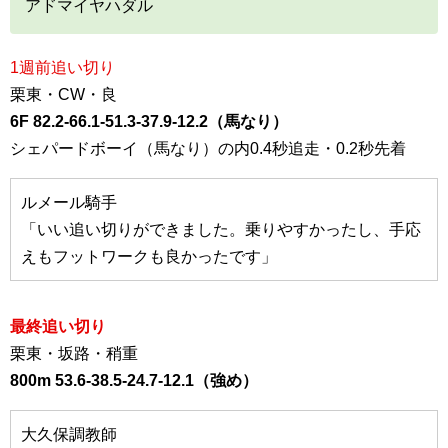
アドマイヤハダル
1週前追い切り
栗東・CW・良
6F 82.2-66.1-51.3-37.9-12.2（馬なり）
シェパードボーイ（馬なり）の内0.4秒追走・0.2秒先着
ルメール騎手
「いい追い切りができました。乗りやすかったし、手応
えもフットワークも良かったです」
最終追い切り
栗東・坂路・稍重
800m 53.6-38.5-24.7-12.1（強め）
大久保調教師