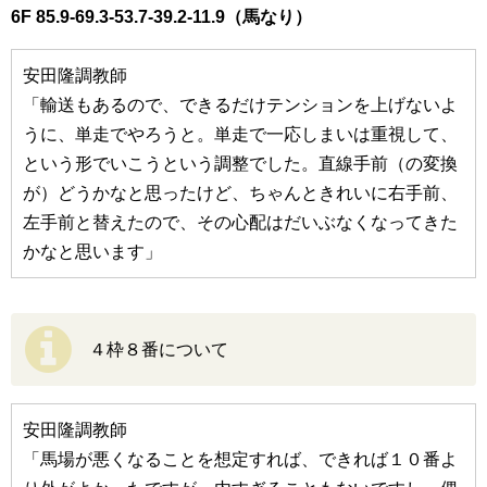
6F 85.9-69.3-53.7-39.2-11.9（馬なり）
安田隆調教師
「輸送もあるので、できるだけテンションを上げないよ
うに、単走でやろうと。単走で一応しまいは重視して、
という形でいこうという調整でした。直線手前（の変換
が）どうかなと思ったけど、ちゃんときれいに右手前、
左手前と替えたので、その心配はだいぶなくなってきた
かなと思います」
４枠８番について
安田隆調教師
「馬場が悪くなることを想定すれば、できれば１０番よ