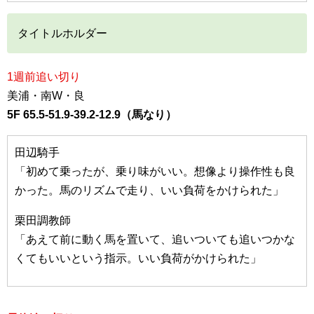
タイトルホルダー
1週前追い切り
美浦・南W・良
5F 65.5-51.9-39.2-12.9（馬なり）
田辺騎手
「初めて乗ったが、乗り味がいい。想像より操作性も良
かった。馬のリズムで走り、いい負荷をかけられた」
栗田調教師
「あえて前に動く馬を置いて、追いついても追いつかな
くてもいいという指示。いい負荷がかけられた」