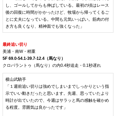
し、ゴールしてからも伸ばしている。最初の頃はレース
後の回復に時間がかかったけど、牧場から帰ってくるご
とに丈夫になっている。中間も元気いっぱい。筋肉の付
き方も良くなり、精神面でも強くなった」
最終追い切り
美浦・南W・稍重
5F 69.0-54.1-39.7-12.4（馬なり）
クロパラントゥ（馬なり）の内0.4秒追走・0.1秒遅れ
横山武騎手
「１週前追い切りは強めでしまいまでしっかりという指
示でいい動きだったと思います。先週、思っていたより
時計が出ていたので、今週はサラッと馬の感触を確かめ
る程度。雰囲気は良かったです」