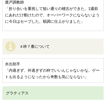
鹿戸調教師
「折り合いを重視して狙い通りの稽古ができた。1週前
にあれだけ動けたので、オーバーワークにならないよう
に今日はセーブした。順調に仕上がりました」
４枠７番について
水出助手
「内過ぎず、外過ぎずの枠でいいんじゃないかな。ゲー
トも出るようになったから奇数も気にならない」
グラティアス