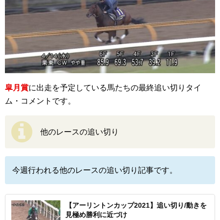
皐月賞
に出走を予定している馬たちの最終追い切りタイ
ム・コメントです。
他のレースの追い切り
今週行われる他のレースの追い切り記事です。
【アーリントンカップ2021】追い切り/動きを
見極め勝利に近づけ