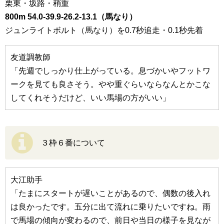
栗東・坂路・稍重
800m 54.0-39.9-26.2-13.1（馬なり）
ジュンライトボルト（馬なり）を0.7秒追走・0.1秒先着
友道調教師
「先週でしっかり仕上がっている。息づかいやフットワ
ークを見ても良さそう。やや重ぐらいならなんとかこな
してくれそうだけど、いい馬場の方がいい」
３枠６番について
大江助手
「たまにスタートが遅いことがあるので、偶数の後入れ
は良かったです。五分に出て流れに乗りたいですね。雨
で馬場の傾向が変わるので、前日や当日の様子を見なが