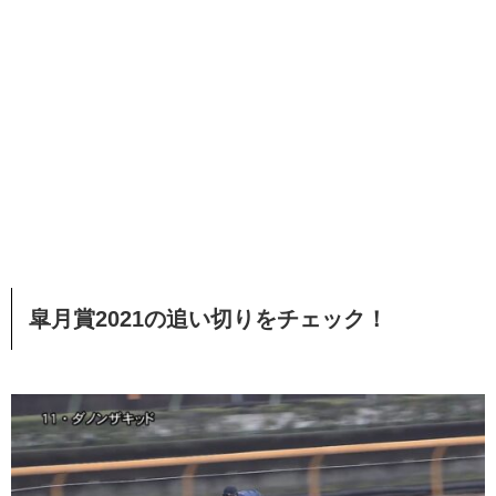
皐月賞2021の追い切りをチェック！