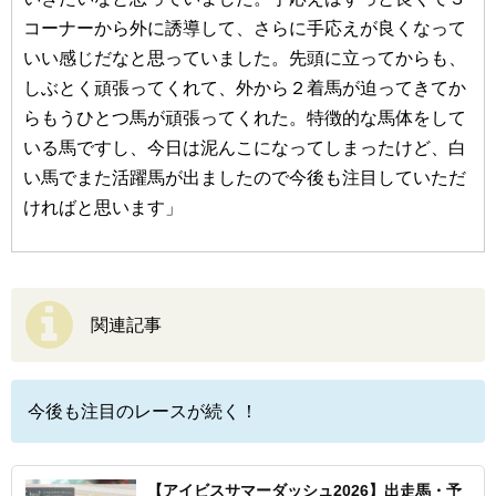
コーナーから外に誘導して、さらに手応えが良くなって
いい感じだなと思っていました。先頭に立ってからも、
しぶとく頑張ってくれて、外から２着馬が迫ってきてか
らもうひとつ馬が頑張ってくれた。特徴的な馬体をして
いる馬ですし、今日は泥んこになってしまったけど、白
い馬でまた活躍馬が出ましたので今後も注目していただ
ければと思います」
関連記事
今後も注目のレースが続く！
【アイビスサマーダッシュ2026】出走馬・予