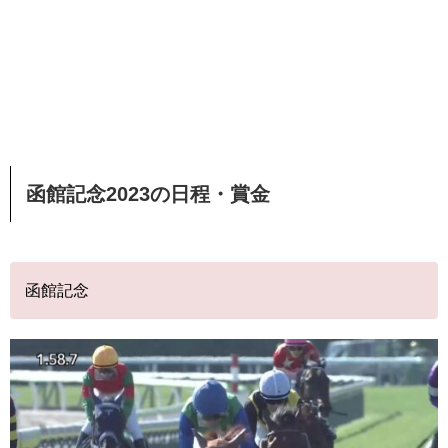
函館記念2023の日程・賞金
函館記念