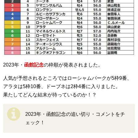
2023年・
函館記念
の枠順が発表されました。
人気が予想されるところではローシャムパークが5枠9番、
アラタは5枠10番、ドーブネは2枠4番に入りました。
果たしてどんな結末が待っているのか！？
2023年・函館記念の追い切り・コメントをチ
ェック！