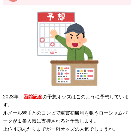
2023年・
函館記念
の予想オッズはこのように予想していま
す。
ルメール騎手とのコンビで重賞初勝利を狙うローシャムパ
ークが１番人気に支持されると予想します。
上位４頭あたりまでが一桁オッズの人気でしょうか。