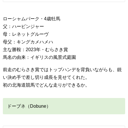
ローシャムパーク・4歳牡馬
父：ハービンジャー
母：レネットグルーヴ
母父：キングカメハメハ
主な勝鞍：2023年・むらさき賞
馬名の由来：イギリスの風景式庭園
前走のむらさき賞ではトップハンデを背負いながらも、鋭
い決め手で差し切り成長を見せてくれた。
初の北海道競馬でどんな走りができるか。
ドーブネ（Dobune）