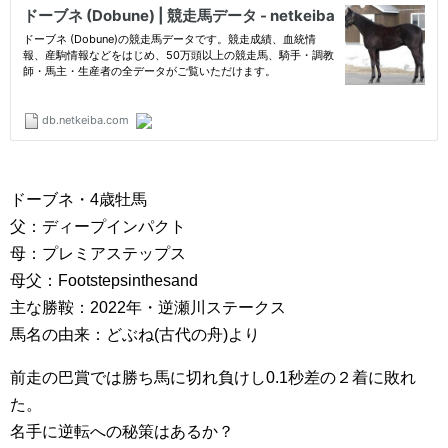
ドーブネ・4歳牡馬
父：ディープインパクト
母：プレミアステップス
母父：Footstepsinthesand
主な勝鞍：2022年・逆瀬川ステークス
馬名の由来：どぶね(古代の舟)より
前走の巴賞では勝ち馬に切れ負けし0.1秒差の２着に敗れ
た。
名手に逆転への秘策はあるか？