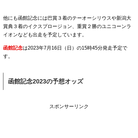
他にも函館記念には巴賞３着のテーオーシリウスや新潟大
賞典３着のイクスプロージョン、重賞２勝のユニコーンラ
イオンなども出走を予定しています。
函館記念
は2023年7月16日（日）の15時45分発走予定で
す。
函館記念2023の予想オッズ
スポンサーリンク