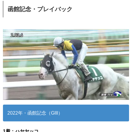
函館記念・プレイバック
2022年・函館記念（GIII）
1着：ハヤヤッコ