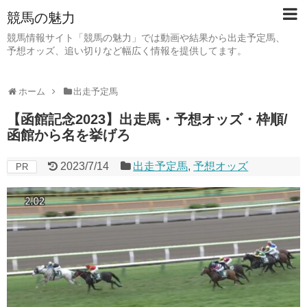
競馬の魅力
競馬情報サイト「競馬の魅力」では動画や結果から出走予定馬、
予想オッズ、追い切りなど幅広く情報を提供してます。
ホーム
出走予定馬
【函館記念2023】出走馬・予想オッズ・枠順/
函館から名を挙げろ
2023/7/14
出走予定馬
,
予想オッズ
PR