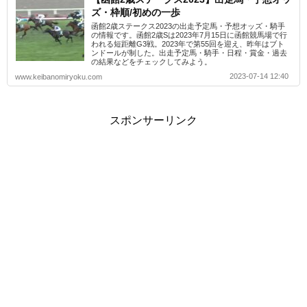
ズ・枠順/初めの一歩
函館2歳ステークス2023の出走予定馬・予想オッズ・騎手
の情報です。函館2歳Sは2023年7月15日に函館競馬場で行
われる短距離G3戦。2023年で第55回を迎え、昨年はブト
ンドールが制した。出走予定馬・騎手・日程・賞金・過去
の結果などをチェックしてみよう。
2023-07-14 12:40
www.keibanomiryoku.com
スポンサーリンク