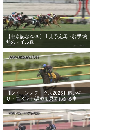
【中京記念2026】出走予定馬・騎手/灼
熱のマイル戦
【クイーンステークス2026】追い切
り・コメント/調教を見てわかる事