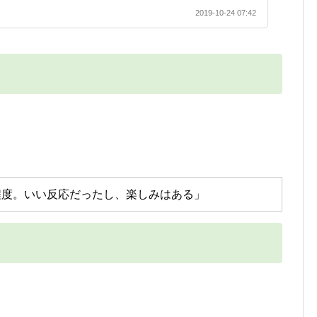
2019-10-24 07:42
程度。いい反応だったし、楽しみはある」