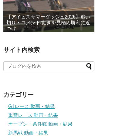
【アイビスサマーダッシュ2026】追い
切り・コメント/動きを見極め勝利に近
づけ
サイト内検索
カテゴリー
G1レース 動画・結果
重賞レース 動画・結果
オープン・条件戦 動画・結果
新馬戦 動画・結果