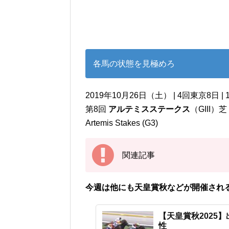
各馬の状態を見極めろ
2019年10月26日（土） | 4回東京8日 | 1
第8回
アルテミスステークス
（GIII）芝
Artemis Stakes (G3)
関連記事
今週は他にも天皇賞秋などが開催され
【天皇賞秋2025
性