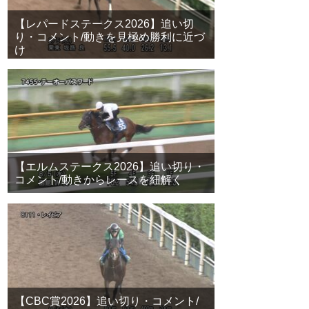
【レパードステークス2026】追い切
り・コメント/動きを見極め勝利に近づ
け
【エルムステークス2026】追い切り・
コメント/動きからレースを紐解く
【CBC賞2026】追い切り・コメント/