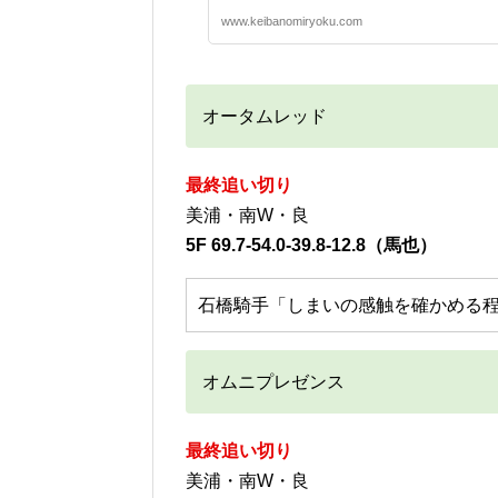
www.keibanomiryoku.com
オータムレッド
最終追い切り
美浦・南W・良
5F 69.7-54.0-39.8-12.8（馬也）
石橋騎手「しまいの感触を確かめる
オムニプレゼンス
最終追い切り
美浦・南W・良