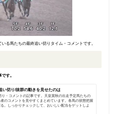
ている馬たちの最終追い切りタイム・コメントです。
事です。
】追い切り/抜群の動きを見せたのは
い切り・コメントの記事です。天皇賞秋の出走予定馬たちの
係者のコメントを見やすくまとめています。各馬の状態把握
握る。しっかりチェックして、おいしい配当をゲットしよ