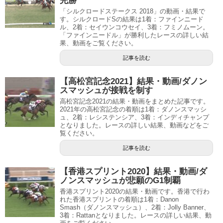
完勝
「シルクロードステークス 2018」の動画・結果で
す。シルクロードSの結果は1着：ファインニード
ル、2着：セイウンコウセイ、3着：フミノムーン。
「ファインニードル」が勝利したレースの詳しい結
果、動画をご覧ください。
記事を読む
【高松宮記念2021】結果・動画/ダノン
スマッシュが接戦を制す
高松宮記念2021の結果・動画をまとめた記事です。
2021年の高松宮記念の着順は1着：ダノンスマッシ
ュ、2着：レシステンシア、3着：インディチャンプ
となりました。レースの詳しい結果、動画などをご
覧ください。
記事を読む
【香港スプリント2020】結果・動画/ダ
ノンスマッシュが悲願のG1制覇
香港スプリント2020の結果・動画です。香港で行わ
れた香港スプリントの着順は1着：Danon
Smash（ダノンスマッシュ）、2着：Jolly Banner、
3着：Rattanとなりました。レースの詳しい結果、動