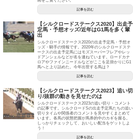
画をご覧ください。
記事を読む
【シルクロードステークス2020】出走予
定馬・予想オッズ/近年はG1馬を多く輩
出
シルクロードステークス2020の出走予定馬・予想オ
ッズ・騎手の情報です。2020年のシルクロードステ
ークスの出走予定馬にはモズスーパーフレアやレッ
ドアンシェルなどが名を連ねています。ロードカナ
ロアやファインニードルなどがここを足掛かりにG1
馬へと上り詰めた。今年出世する馬は？
記事を読む
【シルクロードステークス2023】追い切
り/抜群の動きを見せたのは
シルクロードステークス2023の追い切り・コメント
の記事です。シルクロードSの出走予定馬たちの追い
切りタイムや関係者のコメントを見やすくまとめて
います。各馬の状態把握が馬券的中のカギを握る。
しっかりチェックして、おいしい配当をゲットしよ
う！
記事を読む