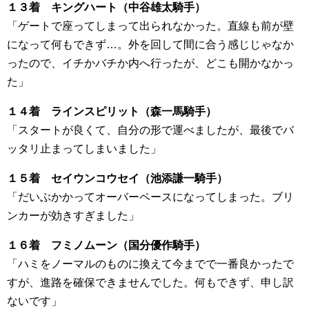
１３着 キングハート（中谷雄太騎手）
「ゲートで座ってしまって出られなかった。直線も前が壁
になって何もできず…。外を回して間に合う感じじゃなか
ったので、イチかバチか内へ行ったが、どこも開かなかっ
た」
１４着 ラインスピリット（森一馬騎手）
「スタートが良くて、自分の形で運べましたが、最後でバ
ッタリ止まってしまいました」
１５着 セイウンコウセイ（池添謙一騎手）
「だいぶかかってオーバーペースになってしまった。ブリ
ンカーが効きすぎました」
１６着 フミノムーン（国分優作騎手）
「ハミをノーマルのものに換えて今までで一番良かったで
すが、進路を確保できませんでした。何もできず、申し訳
ないです」