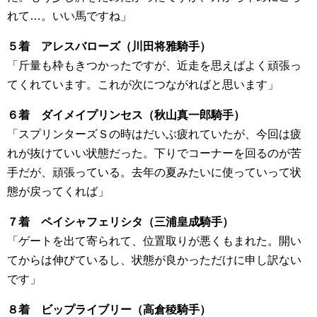
れて…。いい馬ですね」
５着 アレスバローズ（川田将雅騎手）
「斤量も枠もきつかったですが、近走を思えばよく頑張っ
てくれています。これが次につながればと思います」
６着 ダイメイプリンセス（秋山真一郎騎手）
「スプリンターズＳの時はだいぶ疲れていたが、今回は疲
れが抜けていい状態だった。下りでコーナーを回るのが苦
手だが、頑張っている。去年の夏みたいに使っていって状
態が戻ってくれば」
７着 ペイシャフェリシタ（三浦皇成騎手）
「ゲートを出て寄られて、位置取りが悪くもまれた。開い
てからは伸びているし、状態が良かっただけに申し訳ない
です」
８着 ビップライブリー（高倉稜騎手）