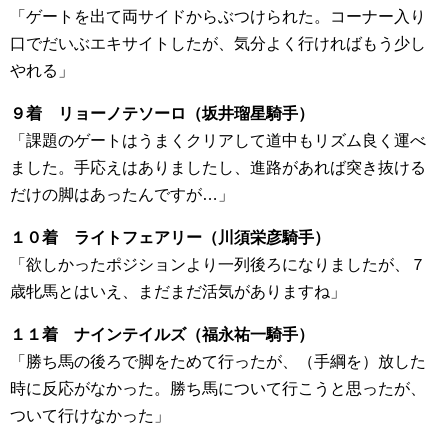
「ゲートを出て両サイドからぶつけられた。コーナー入り
口でだいぶエキサイトしたが、気分よく行ければもう少し
やれる」
９着 リョーノテソーロ（坂井瑠星騎手）
「課題のゲートはうまくクリアして道中もリズム良く運べ
ました。手応えはありましたし、進路があれば突き抜ける
だけの脚はあったんですが…」
１０着 ライトフェアリー（川須栄彦騎手）
「欲しかったポジションより一列後ろになりましたが、７
歳牝馬とはいえ、まだまだ活気がありますね」
１１着 ナインテイルズ（福永祐一騎手）
「勝ち馬の後ろで脚をためて行ったが、（手綱を）放した
時に反応がなかった。勝ち馬について行こうと思ったが、
ついて行けなかった」