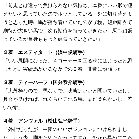
「前走とは違って負けられない気持ち。本番にいい形で迎
えたいと思っていたのでホッとしている。外に切り替えよ
うと思った時に馬が落ち着いていたのが収穫。短距離界で
期待が大きい馬で、次も期待を持っていきたい。馬も頑張
っているが自身ももっと頑張っていきたい」
２着 エスティタート（浜中俊騎手）
「いい展開になった。４コーナーを回る時にはまったと思
ったが。実績馬がいるなかでの２着。非常に頑張った」
３着 ティーハーフ（国分恭介騎手）
「大外枠なので、馬なりで。状態はいいと聞いていたし、
具合が良ければこれくらい走れる馬。まだ柔らかいし、若
いです」
４着 アンヴァル（松山弘平騎手）
「外枠だったが、中団のいいポジションにつけられまし
た。もう少し脚をためたかったですが、外から早めにこら