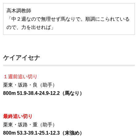
高木調教師
「中２週なので無理せず馬なりで。順調にこられている
ので、力を出せれば」
ケイアイセナ
１週前追い切り
栗東・坂路・良（助手）
800m 51.9-38.4-24.9-12.2（馬なり）
最終追い切り
栗東・坂路・重（助手）
800m 53.3-39.1-25.1-12.3（末強め）