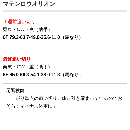
マテンロウオリオン
１週前追い切り
栗東・CW・良（助手）
6F 79.2-63.7-49.0-35.6-11.0（馬なり）
最終追い切り
栗東・CW・重（助手）
6F 85.0-69.3-54.1-38.0-11.3（馬なり）
昆調教師
「上がり重点の追い切り。体が引き締まっているのでお
そらくマイナス体重に」