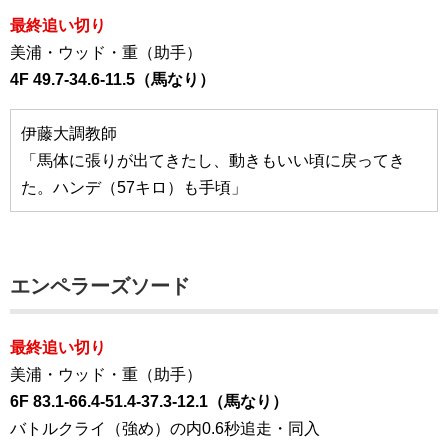
最終追い切り
美浦・ウッド・重（助手）
4F 49.7-34.6-11.5（馬なり）
伊藤大調教師
「馬体に張りが出てきたし、動きもいい頃に戻ってき
た。ハンデ（57キロ）も手頃」
エンペラーズソード
最終追い切り
美浦・ウッド・重（助手）
6F 83.1-66.4-51.4-37.3-12.1（馬なり）
バトルクライ（強め）の内0.6秒追走・同入