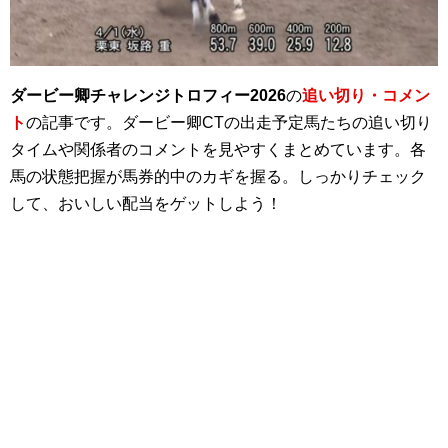
ダービー卿チャレンジトロフィー2026
の
追い切り・コメン
ト
の記事です。ダービー卿CTの出走予定馬たちの追い切り
タイムや関係者のコメントを見やすくまとめています。各
馬の状態把握が馬券的中のカギを握る。しっかりチェック
して、おいしい配当をゲットしよう！