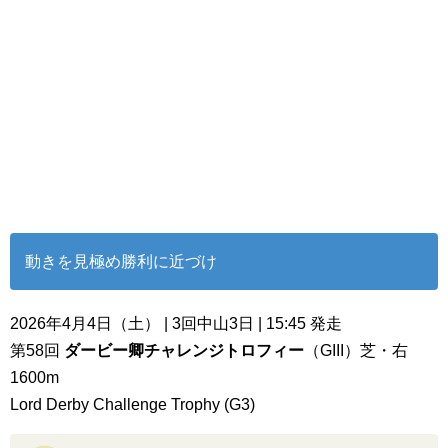
動きを見極め勝利に近づけ
2026年4月4日（土） | 3回中山3日 | 15:45 発走
第58回
ダービー卿チャレンジトロフィー
（GIII）芝・右
1600m
Lord Derby Challenge Trophy (G3)