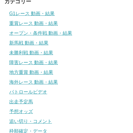
カテゴリー
G1レース 動画・結果
重賞レース 動画・結果
オープン・条件戦 動画・結果
新馬戦 動画・結果
未勝利戦 動画・結果
障害レース 動画・結果
地方重賞 動画・結果
海外レース 動画・結果
パトロールビデオ
出走予定馬
予想オッズ
追い切り・コメント
枠順確定・データ