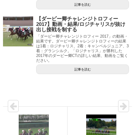
記事を読む
【ダービー卿チャレンジトロフィー
2017】動画・結果/ロジチャリスが抜け
出し接戦を制する
「ダービー卿チャレンジトロフィー 2017」の動画・
結果です。ダービー卿チャレンジトロフィーの結果
は1着：ロジチャリス、2着：キャンベルジュニア、3
着：グランシルク。「ロジチャリス」が勝利した
2017年のダービー卿CTの詳しい結果、動画をご覧く
ださい。
記事を読む