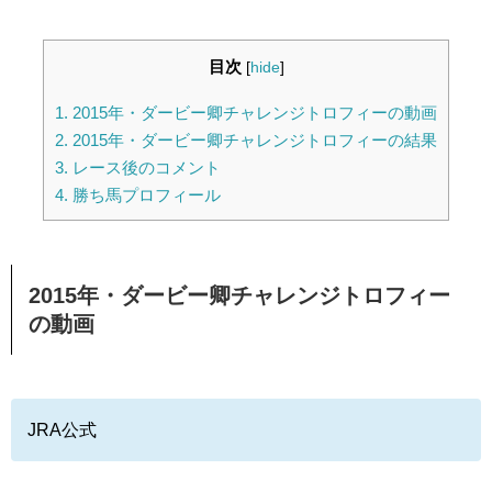
目次
[
hide
]
1.
2015年・ダービー卿チャレンジトロフィーの動画
2.
2015年・ダービー卿チャレンジトロフィーの結果
3.
レース後のコメント
4.
勝ち馬プロフィール
2015年・ダービー卿チャレンジトロフィー
の動画
JRA公式