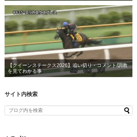
【クイーンステークス2026】追い切り・コメント/調教
を見てわかる事
サイト内検索