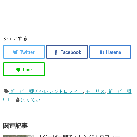
シェアする
ダービー卿チャレンジトロフィー
,
モーリス
,
ダービー卿
CT
ほりでい
関連記事