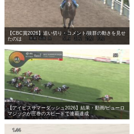
【CBC賞2026】追い切り・コメント/抜群の動きを見せ
たのは
【アイビスサマーダッシュ2026】結果・動画/ピューロ
マジックが圧巻のスピードで連覇達成