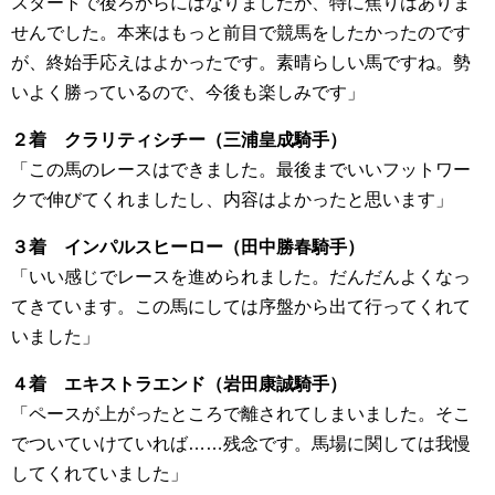
スタートで後ろからにはなりましたが、特に焦りはありま
せんでした。本来はもっと前目で競馬をしたかったのです
が、終始手応えはよかったです。素晴らしい馬ですね。勢
いよく勝っているので、今後も楽しみです」
２着 クラリティシチー（三浦皇成騎手）
「この馬のレースはできました。最後までいいフットワー
クで伸びてくれましたし、内容はよかったと思います」
３着 インパルスヒーロー（田中勝春騎手）
「いい感じでレースを進められました。だんだんよくなっ
てきています。この馬にしては序盤から出て行ってくれて
いました」
４着 エキストラエンド（岩田康誠騎手）
「ペースが上がったところで離されてしまいました。そこ
でついていけていれば……残念です。馬場に関しては我慢
してくれていました」