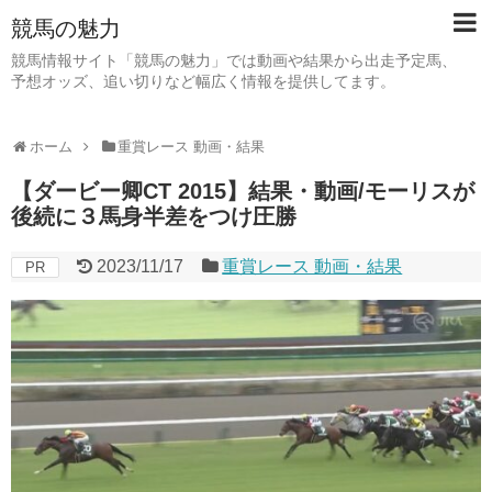
競馬の魅力
競馬情報サイト「競馬の魅力」では動画や結果から出走予定馬、
予想オッズ、追い切りなど幅広く情報を提供してます。
ホーム
重賞レース 動画・結果
【ダービー卿CT 2015】結果・動画/モーリスが
後続に３馬身半差をつけ圧勝
2023/11/17
重賞レース 動画・結果
PR