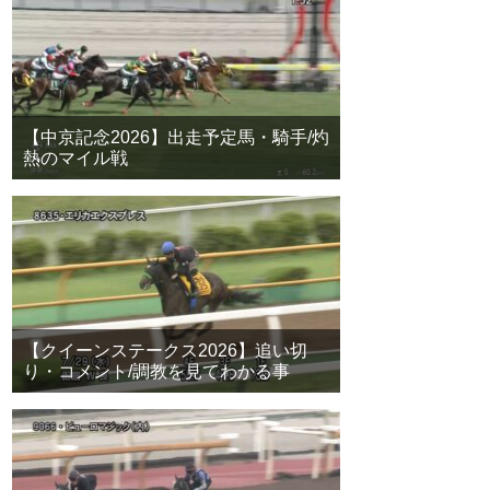
【中京記念2026】出走予定馬・騎手/灼
熱のマイル戦
【クイーンステークス2026】追い切
り・コメント/調教を見てわかる事