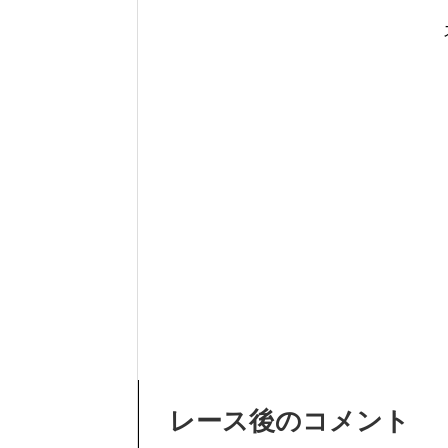
レース後のコメント