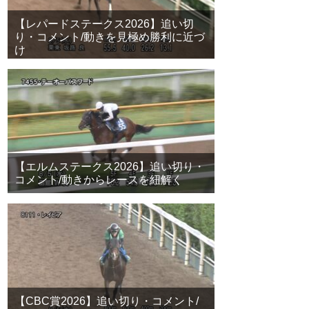
【レパードステークス2026】追い切
り・コメント/動きを見極め勝利に近づ
け
【エルムステークス2026】追い切り・
コメント/動きからレースを紐解く
【CBC賞2026】追い切り・コメント/