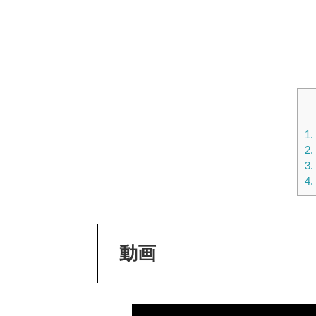
1.
2.
3.
4.
動画