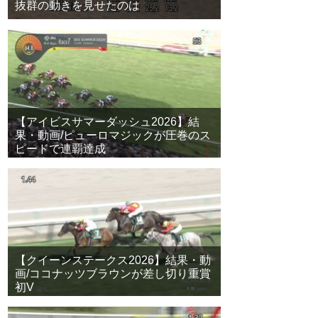
抜群の動きを見せたのは
【アイビスサマーダッシュ2026】結
果・動画/ピューロマジックが圧巻のス
ピードで連覇達成
【クイーンステークス2026】結果・動
画/ココナッツブラウンが差し切り重賞
初V