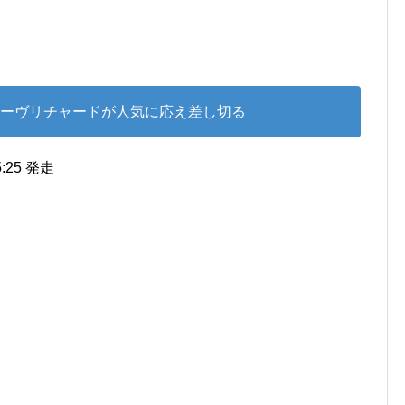
ワーヴリチャードが人気に応え差し切る
:25 発走