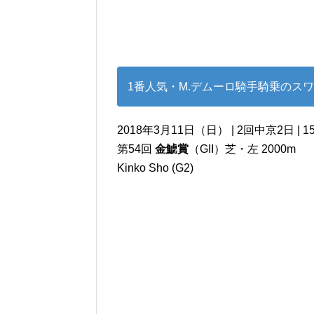
1番人気・M.デムーロ騎手騎乗のス
2018年3月11日（日） | 2回中京2日 | 15
第54回
金鯱賞
（GII）芝・左 2000m
Kinko Sho (G2)