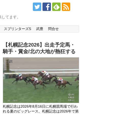
供してます。
スプリンターズS
武豊
問合せ
【札幌記念2026】出走予定馬・
騎手・賞金/北の大地が熱狂する
札幌記念は2026年8月16日に札幌競馬場で行わ
れる夏のビッグレース。札幌記念は2026年で第