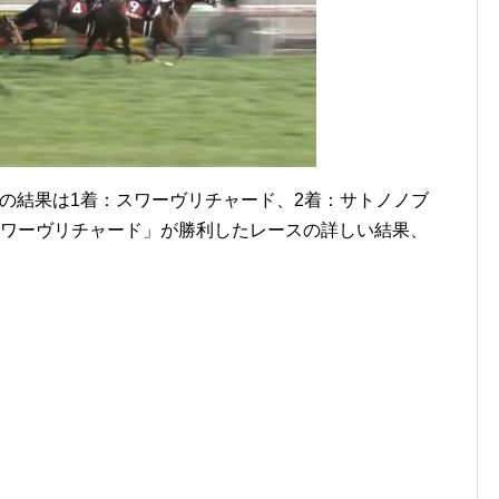
鯱賞の結果は1着：スワーヴリチャード、2着：サトノノブ
スワーヴリチャード」が勝利したレースの詳しい結果、