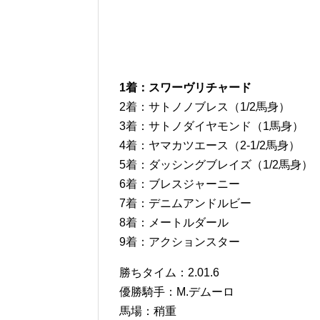
1着：スワーヴリチャード
2着：サトノノブレス（1/2馬身）
3着：サトノダイヤモンド（1馬身）
4着：ヤマカツエース（2-1/2馬身）
5着：ダッシングブレイズ（1/2馬身）
6着：ブレスジャーニー
7着：デニムアンドルビー
8着：メートルダール
9着：アクションスター
勝ちタイム：2.01.6
優勝騎手：M.デムーロ
馬場：稍重