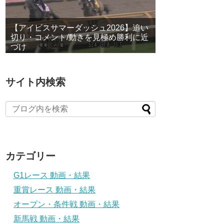
【アイビスサマーダッシュ2026】追い
切り・コメント/動きを見極め勝利に近
づけ
サイト内検索
カテゴリー
G1レース 動画・結果
重賞レース 動画・結果
オープン・条件戦 動画・結果
新馬戦 動画・結果