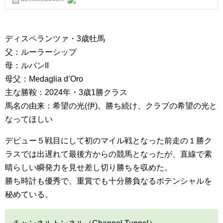
ディスペランツァ・3歳牡馬
父：ルーラーシップ
母：ルパンII
母父：Medaglia d’Oro
主な勝鞍：2024年・3歳1勝クラス
馬名の由来：希望の光(伊)。勝ち続け、クラブの希望の光と
なってほしい
デビュー５戦目にして初のマイル戦となった前走の１勝ク
ラスでは出遅れて最後方からの競馬となったが、直線で素
晴らしい瞬発力を見せ差し切り勝ちを収めた。
勝ち時計も優秀で、重賞でも十分勝負なるポテンシャルを
秘めている。