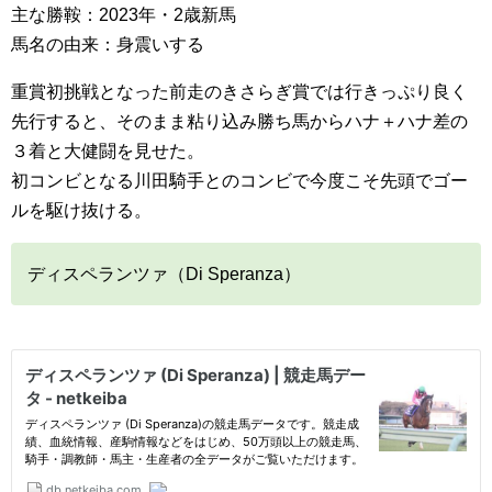
主な勝鞍：2023年・2歳新馬
馬名の由来：身震いする
重賞初挑戦となった前走のきさらぎ賞では行きっぷり良く
先行すると、そのまま粘り込み勝ち馬からハナ＋ハナ差の
３着と大健闘を見せた。
初コンビとなる川田騎手とのコンビで今度こそ先頭でゴー
ルを駆け抜ける。
ディスペランツァ（Di Speranza）