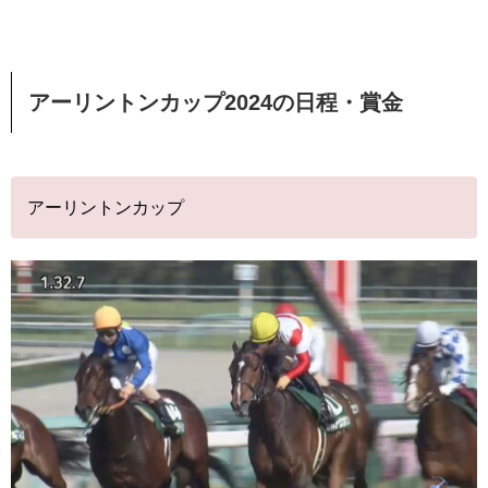
アーリントンカップ2024の日程・賞金
アーリントンカップ