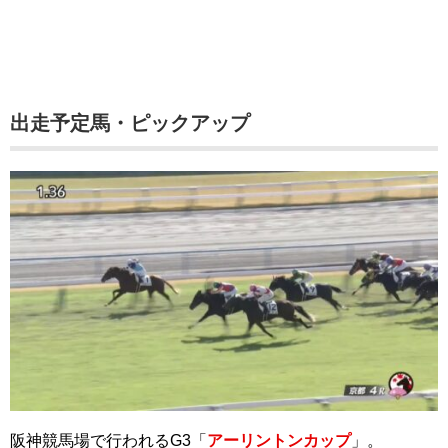
出走予定馬・ピックアップ
阪神競馬場で行われるG3「
アーリントンカップ
」。