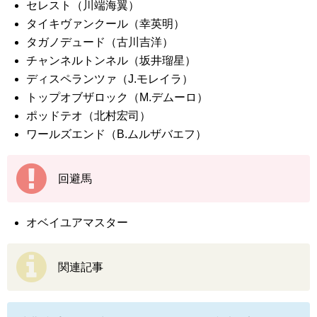
セレスト（川端海翼）
タイキヴァンクール（幸英明）
タガノデュード（古川吉洋）
チャンネルトンネル（坂井瑠星）
ディスペランツァ（J.モレイラ）
トップオブザロック（M.デムーロ）
ポッドテオ（北村宏司）
ワールズエンド（B.ムルザバエフ）
回避馬
オベイユアマスター
関連記事