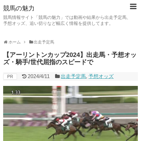
競馬の魅力
競馬情報サイト「競馬の魅力」では動画や結果から出走予定馬、
予想オッズ、追い切りなど幅広く情報を提供してます。
ホーム
出走予定馬
【アーリントンカップ2024】出走馬・予想オッ
ズ・騎手/世代屈指のスピードで
2024/4/11
出走予定馬
,
予想オッズ
PR