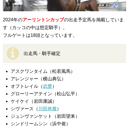
2024年の
アーリントンカップ
の出走予定馬を掲載していま
す（カッコの中は想定騎手）。
フルゲートは18頭となっています。
出走馬・騎手確定
アスクワンタイム（松若風馬）
アレンジャー（横山典弘）
オフトレイル（
武豊
）
グローリーアテイン（松山弘平）
ケイケイ（岩田康誠）
シヴァース（
川田将雅
）
ジュンヴァンケット（岩田望来）
シンドリームシン（浜中俊）