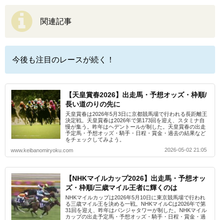
関連記事
今後も注目のレースが続く！
【天皇賞春2026】出走馬・予想オッズ・枠順/
長い道のりの先に
天皇賞春は2026年5月3日に京都競馬場で行われる長距離王
決定戦。天皇賞春は2026年で第173回を迎え、スタミナ自
慢が集う。昨年はヘデントールが制した。天皇賞春の出走
予定馬・予想オッズ・騎手・日程・賞金・過去の結果など
をチェックしてみよう。
2026-05-02 21:05
www.keibanomiryoku.com
【NHKマイルカップ2026】出走馬・予想オッ
ズ・枠順/三歳マイル王者に輝くのは
NHKマイルカップは2026年5月10日に東京競馬場で行われ
る三歳マイル王を決める一戦。NHKマイルCは2026年で第
31回を迎え、昨年はパンジャタワーが制した。NHKマイル
カップの出走予定馬・予想オッズ・騎手・日程・賞金・過