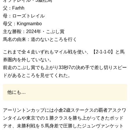
オフトレイル・3歳牡馬
父：Farhh
母：ローズトレイル
母父：Kingmambo
主な勝鞍：2024年・こぶし賞
馬名の由来：道のないところを行く
これまで全４走いずれもマイル戦を使い、【2-1-1-0】と馬
券圏内を外していない。
前走のこぶし賞でも上がり33秒7の決め手で差し切りスピー
ドがあるところを見せてくれた。
他にも…
アーリントンカップには小倉2歳ステークスの覇者アスクワ
ンタイムや東京での１勝クラスを勝ち上がってきたポッド
テオ、未勝利戦を５馬身差で圧勝したジュンヴァンケット