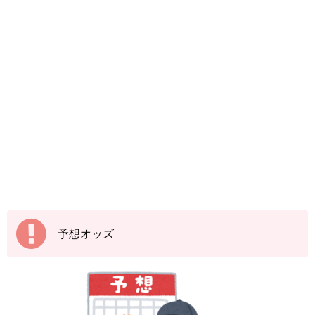
予想オッズ