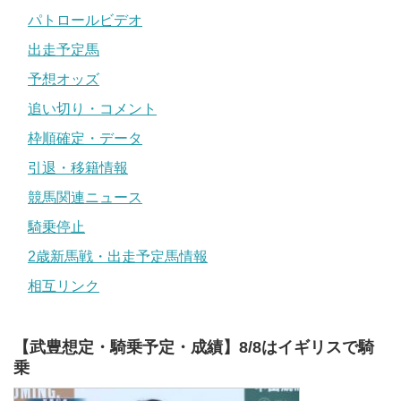
パトロールビデオ
出走予定馬
予想オッズ
追い切り・コメント
枠順確定・データ
引退・移籍情報
競馬関連ニュース
騎乗停止
2歳新馬戦・出走予定馬情報
相互リンク
【武豊想定・騎乗予定・成績】8/8はイギリスで騎
乗