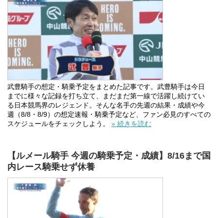
武豊騎手の想定・騎乗予定をまとめた記事です。武豊騎手は今日
までに様々な記録を打ち立て、まだまだ第一線で活躍し続けてい
る日本競馬界のレジェンド。そんな名手の先週の結果・成績や今
週（8/8・8/9）の想定速報・騎乗予定など、ファン必見のすべての
スケジュールをチェックしよう。
» 続きを読む
【ルメール騎手 今週の騎乗予定・成績】8/16まで国
内レース騎乗せず休養