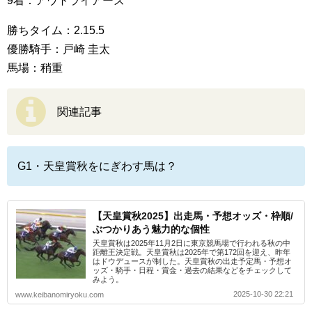
9着：アウトライアーズ
勝ちタイム：2.15.5
優勝騎手：戸崎 圭太
馬場：稍重
関連記事
G1・天皇賞秋をにぎわす馬は？
【天皇賞秋2025】出走馬・予想オッズ・枠順/
ぶつかりあう魅力的な個性
天皇賞秋は2025年11月2日に東京競馬場で行われる秋の中
距離王決定戦。天皇賞秋は2025年で第172回を迎え、昨年
はドウデュースが制した。天皇賞秋の出走予定馬・予想オ
ッズ・騎手・日程・賞金・過去の結果などをチェックして
みよう。
2025-10-30 22:21
www.keibanomiryoku.com