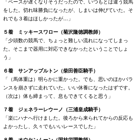
「ペースが遅くなりそうだったので、いつもとは違う競馬
をした。切れ味勝負になったが、しまいは伸びていた。そ
れでも３着はほしかったが…」
５着 ミッキースワロー（菊沢隆徳調教師）
「少頭数の競馬で、ちょっと難しい流れになってしまっ
た。そこまで器用に対応できなかったということでしょ
う」
６着 サンアップルトン（柴田善臣騎手）
「（馬体重は）明らかに重かった。でも、思いのほかバラ
ンスを崩さずに走れていた。いい休養になったはずです。
（次は）体も締まって、息もできてくると思う」
７着 ジェネラーレウーノ（三浦皇成騎手）
「楽にハナへ行けました。後ろから来られてからの反応も
よかったし、久々でもいいレースでした」
８着 オウケンムーン（国枝栄調教師）