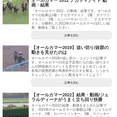
オールカマー 2012 ナカヤマナイト 動
画・結果
「オールカマー 2012」の動画・結果です。オールカ
マーの結果は1着：ナカヤマナイト、2着：ダイワフ
ァルコン、3着：ユニバーサルバンク。「ナカヤマナ
イト」が勝利した2012年のオールカマーの詳しい結
果、動画をご覧ください。
記事を読む
【オールカマー2019】追い切り/抜群の
動きを見せたのは
オールカマー2019の追い切り・コメントの記事で
す。オールカマーの出走予定馬たちの追い切りタイ
ムや関係者のコメントを見やすくまとめています。
各馬の状態把握が馬券的中のカギを握る。しっかり
チェックして、おいしい配当をゲットしよう！
記事を読む
【オールカマー2022】結果・動画/ジェ
ラルディーナがうまく立ち回り快勝
オールカマー2022の結果・動画をまとめた記事で
す。2022年のオールカマーの着順は1着：ジェラルデ
ィーナ、2着：ロバートソンキー、3着：ウインキー