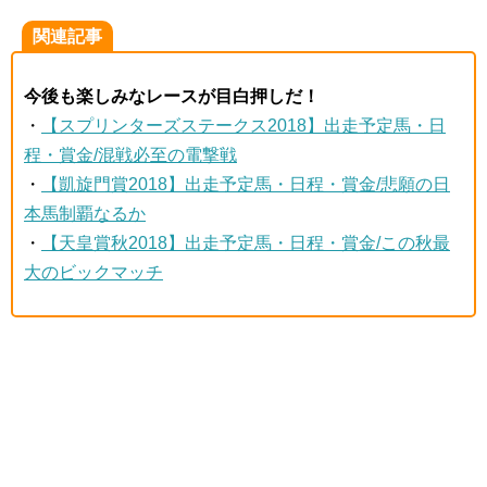
関連記事
今後も楽しみなレースが目白押しだ！
・
【スプリンターズステークス2018】出走予定馬・日
程・賞金/混戦必至の電撃戦
・
【凱旋門賞2018】出走予定馬・日程・賞金/悲願の日
本馬制覇なるか
・
【天皇賞秋2018】出走予定馬・日程・賞金/この秋最
大のビックマッチ