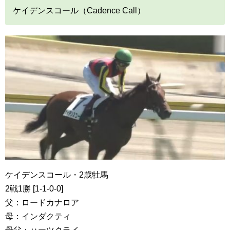
ケイデンスコール（Cadence Call）
ケイデンスコール・2歳牡馬
2戦1勝 [1-1-0-0]
父：ロードカナロア
母：インダクティ