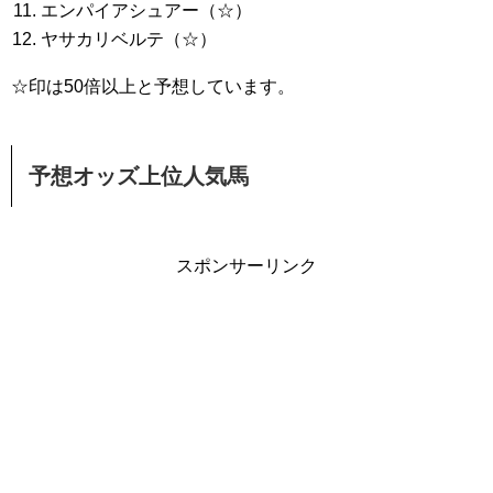
エンパイアシュアー（☆）
ヤサカリベルテ（☆）
☆印は50倍以上と予想しています。
予想オッズ上位人気馬
スポンサーリンク