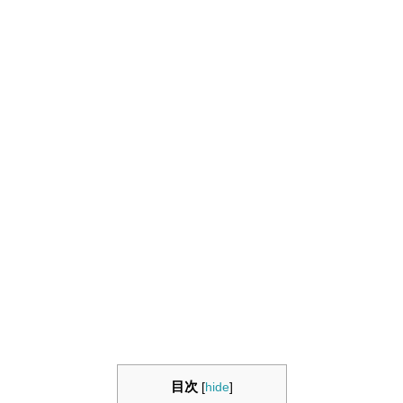
目次
[
hide
]