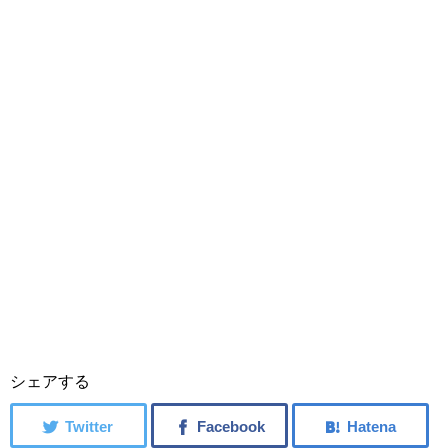
シェアする