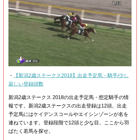
・
【新潟2歳ステークス2018】出走予定馬・騎手/少し
寂しい登録頭数
新潟2歳ステークス 2018の出走予定馬・想定騎手の情
報です。新潟2歳ステークスの出走登録は12頭。出走
予定馬にはケイデンスコールやエイシンゾーンが名を
連ねています。登録段階で12頭と少な目。ここから羽
ばたく若馬を探せ。