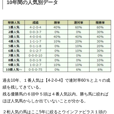
10年間の人気別データ
過去10年、１番人気は【4-2-0-4】で連対率60％と上々の成
績を残してきている。
残る優勝馬の６頭中５頭は４番人気以内。勝ち馬に絞れば
ほぼ人気馬からしか出ていないことが分かる。
２桁人気の馬はここ5年に絞るとウインファビラス１頭の