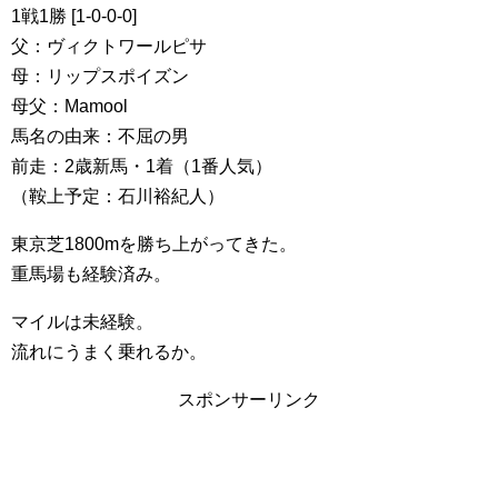
1戦1勝 [1-0-0-0]
父：ヴィクトワールピサ
母：リップスポイズン
母父：Mamool
馬名の由来：不屈の男
前走：2歳新馬・1着（1番人気）
（鞍上予定：石川裕紀人）
東京芝1800mを勝ち上がってきた。
重馬場も経験済み。
マイルは未経験。
流れにうまく乗れるか。
スポンサーリンク