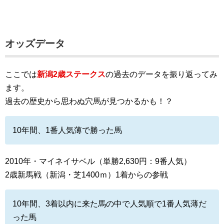
オッズデータ
ここでは
新潟2歳ステークス
の過去のデータを振り返ってみ
ます。
過去の歴史から思わぬ穴馬が見つかるかも！？
10年間、1番人気薄で勝った馬
2010年・マイネイサベル（単勝2,630円：9番人気）
2歳新馬戦（新潟・芝1400ｍ）1着からの参戦
10年間、3着以内に来た馬の中で人気順で1番人気薄だ
った馬