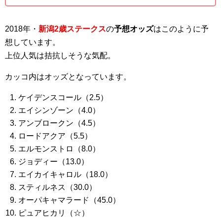
2018年・
新潟2歳ステークス
の
予想オッズ
はこのように予
想しています。
上位人気は拮抗しそうな気配。
カッコ内はオッズとなっています。
ケイデンスコール（2.5）
エイシンゾーン（4.0）
アンブロークン（4.5）
ロードアクア（5.5）
エルモンストロ（8.0）
ジョディー（13.0）
エイカイキャロル（18.0）
スティルネス（30.0）
オーパキャマラード（45.0）
ピュアヒカリ（☆）