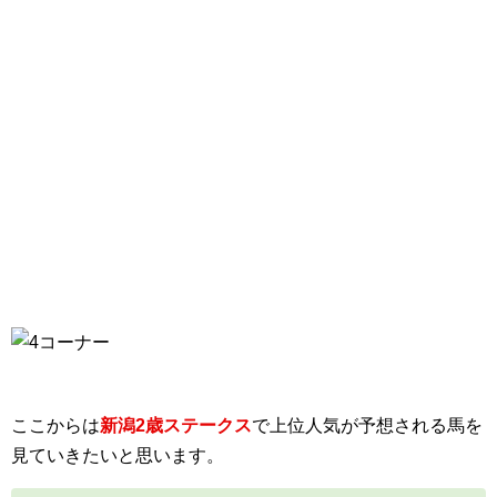
ここからは
新潟2歳ステークス
で上位人気が予想される馬を
見ていきたいと思います。