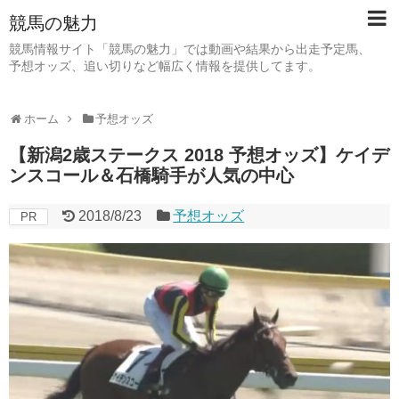
競馬の魅力
競馬情報サイト「競馬の魅力」では動画や結果から出走予定馬、
予想オッズ、追い切りなど幅広く情報を提供してます。
ホーム
予想オッズ
【新潟2歳ステークス 2018 予想オッズ】ケイデ
ンスコール＆石橋騎手が人気の中心
2018/8/23
予想オッズ
PR