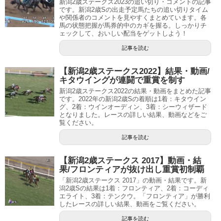
新潟2歳ステークス2023の追い切り・コメントの記事
です。新潟2歳Sの出走予定馬たちの追い切りタイム
や関係者のコメントを見やすくまとめています。各
馬の状態把握が馬券的中のカギを握る。しっかりチ
ェックして、おいしい配当をゲットしよう！
記事を読む
【新潟2歳ステークス2022】結果・動画/
キタウイングが連闘で重賞を制す
新潟2歳ステークス2022の結果・動画をまとめた記事
です。2022年の新潟2歳Sの着順は1着：キタウイン
グ、2着：ウインオーディン、3着：シーウィザード
となりました。レースの詳しい結果、動画などをご
覧ください。
記事を読む
【新潟2歳ステークス 2017】動画・結
果/フロンティアが抜け出し重賞初制覇
「新潟2歳ステークス 2017」の動画・結果です。新
潟2歳Sの結果は1着：フロンティア、2着：コーディ
エライト、3着：テンクウ。「フロンティア」が勝利
したレースの詳しい結果、動画をご覧ください。
記事を読む