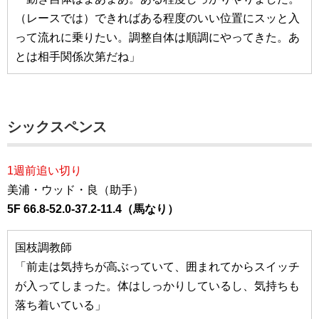
（レースでは）できればある程度のいい位置にスッと入
って流れに乗りたい。調整自体は順調にやってきた。あ
とは相手関係次第だね」
シックスペンス
1週前追い切り
美浦・ウッド・良（助手）
5F 66.8-52.0-37.2-11.4（馬なり）
国枝調教師
「前走は気持ちが高ぶっていて、囲まれてからスイッチ
が入ってしまった。体はしっかりしているし、気持ちも
落ち着いている」