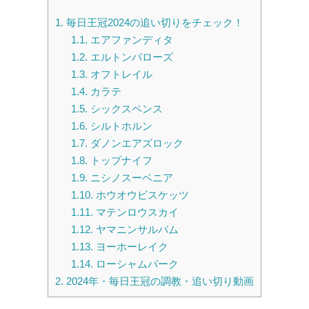
1.
毎日王冠2024の追い切りをチェック！
1.1.
エアファンディタ
1.2.
エルトンバローズ
1.3.
オフトレイル
1.4.
カラテ
1.5.
シックスペンス
1.6.
シルトホルン
1.7.
ダノンエアズロック
1.8.
トップナイフ
1.9.
ニシノスーベニア
1.10.
ホウオウビスケッツ
1.11.
マテンロウスカイ
1.12.
ヤマニンサルバム
1.13.
ヨーホーレイク
1.14.
ローシャムパーク
2.
2024年・毎日王冠の調教・追い切り動画