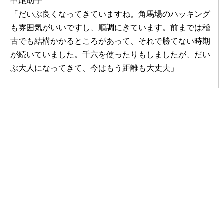
中尾助手
「だいぶ良くなってきていますね。角馬場のハッキング
も雰囲気がいいですし、順調にきています。前までは稽
古でも結構かかるところがあって、それで勝てない時期
が続いていました。千六を使ったりもしましたが、だい
ぶ大人になってきて、今はもう距離も大丈夫」