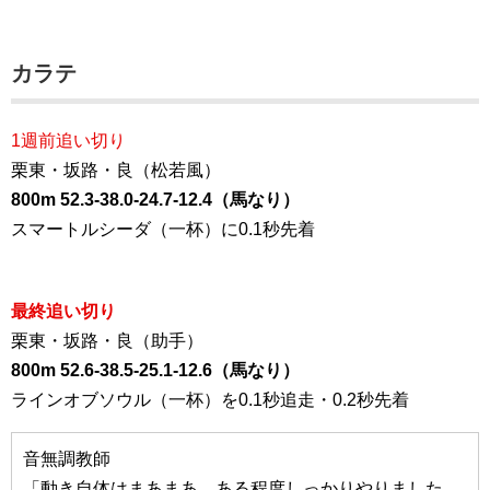
カラテ
1週前追い切り
栗東・坂路・良（松若風）
800m 52.3-38.0-24.7-12.4（馬なり）
スマートルシーダ（一杯）に0.1秒先着
最終追い切り
栗東・坂路・良（助手）
800m 52.6-38.5-25.1-12.6（馬なり）
ラインオブソウル（一杯）を0.1秒追走・0.2秒先着
音無調教師
「動き自体はまあまあ。ある程度しっかりやりました。