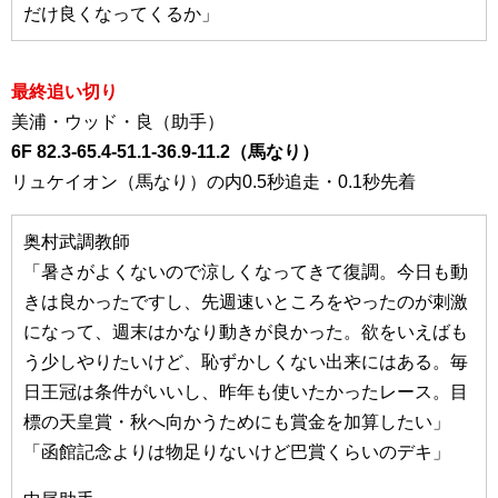
だけ良くなってくるか」
最終追い切り
美浦・ウッド・良（助手）
6F 82.3-65.4-51.1-36.9-11.2（馬なり）
リュケイオン（馬なり）の内0.5秒追走・0.1秒先着
奥村武調教師
「暑さがよくないので涼しくなってきて復調。今日も動
きは良かったですし、先週速いところをやったのが刺激
になって、週末はかなり動きが良かった。欲をいえばも
う少しやりたいけど、恥ずかしくない出来にはある。毎
日王冠は条件がいいし、昨年も使いたかったレース。目
標の天皇賞・秋へ向かうためにも賞金を加算したい」
「函館記念よりは物足りないけど巴賞くらいのデキ」