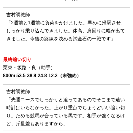
吉村調教師
「2週前と1週前に負荷をかけました。早めに帰厩させ、
しっかり乗り込んできました。体高、肩回りに幅が出て
きました。今後の路線を決める試金石の一戦です」
最終追い切り
栗東・坂路・良（助手）
800m 53.5-38.8-24.8-12.2（末強め）
吉村調教師
「先週コースでしっかりと追ってあるのでそこまで速い
時計はいらなかった。上がり重点でちょうどいい追い切
り。ためる競馬が合っている馬です。相手が強くなるけ
ど、斤量差もありますから」