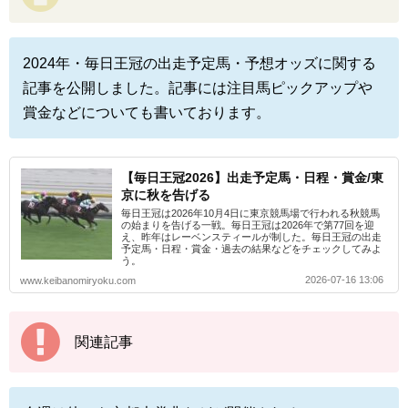
2024年・毎日王冠の出走予定馬・予想オッズに関する
記事を公開しました。記事には注目馬ピックアップや
賞金などについても書いております。
【毎日王冠2026】出走予定馬・日程・賞金/東
京に秋を告げる
毎日王冠は2026年10月4日に東京競馬場で行われる秋競馬
の始まりを告げる一戦。毎日王冠は2026年で第77回を迎
え、昨年はレーベンスティールが制した。毎日王冠の出走
予定馬・日程・賞金・過去の結果などをチェックしてみよ
う。
2026-07-16 13:06
www.keibanomiryoku.com
関連記事