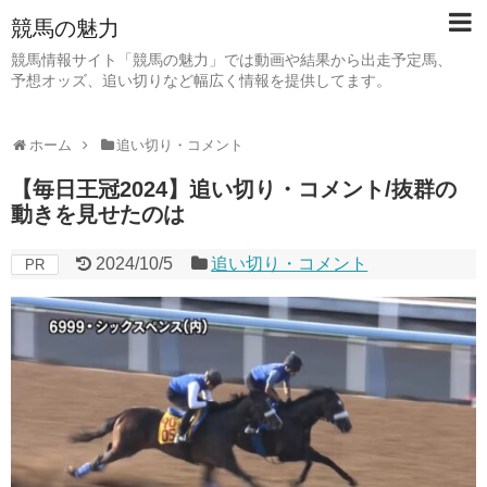
競馬の魅力
競馬情報サイト「競馬の魅力」では動画や結果から出走予定馬、
予想オッズ、追い切りなど幅広く情報を提供してます。
ホーム
追い切り・コメント
【毎日王冠2024】追い切り・コメント/抜群の
動きを見せたのは
2024/10/5
追い切り・コメント
PR