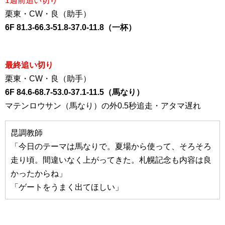
1週前追い切り
栗東・CW・良（助手）
6F 81.3-66.3-51.8-37.0-11.8（一杯）
最終追い切り
栗東・CW・良（助手）
6F 84.6-68.7-53.0-37.1-11.5（馬なり）
マテンロウサン（馬なり）の外0.5秒追走・アタマ遅れ
昆調教師
「今日のテーマは馬なりで。夏場から使って、そろそろ
走り頃。間違いなく上がってきた。札幌記念も内容は良
かったからね」
「ゲートをうまく出てほしい」