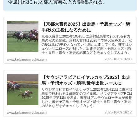
今週は他にも京都大賞典などが開催される。
【京都大賞典2025】出走馬・予想オッズ・騎
手/秋の主役になるために
京都大賞典は2025年10月5日に京都競馬場で行われる有力
馬の秋の始動戦。京都大賞典は2025年で第60回を迎え、秋
のG1戦線の中心となっていく馬が出走してくる。昨年はシ
ュヴァリエローズが制した。出走予定馬・予想オッズ・騎
手・日程・賞金・過去の結果などをチェックしてみよう。
2025-10-02 16:03
www.keibanomiryoku.com
【サウジアラビアロイヤルカップ2025】出走
馬・予想オッズ・騎手/近年出世レースに
サウジアラビアロイヤルカップは2025年10月11日に東京競
馬場で行われる２歳限定のマイル戦。サウジアラビアRCは
2025年で第11回を迎え、昨年はアルテヴェローチェが優勝
した。出走予定馬・予想オッズ・騎手・日程・賞金・過去
の結果などをチェックしてみよう。
2025-10-09 16:12
www.keibanomiryoku.com