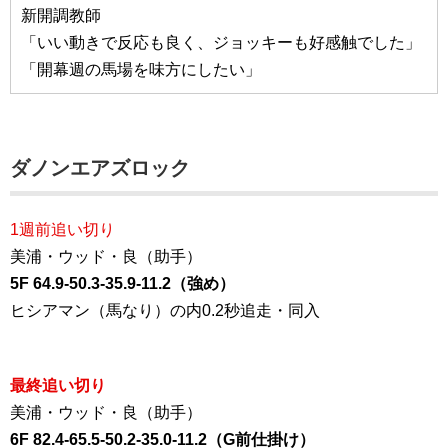
新開調教師
「いい動きで反応も良く、ジョッキーも好感触でした」
「開幕週の馬場を味方にしたい」
ダノンエアズロック
1週前追い切り
美浦・ウッド・良（助手）
5F 64.9-50.3-35.9-11.2（強め）
ヒシアマン（馬なり）の内0.2秒追走・同入
最終追い切り
美浦・ウッド・良（助手）
6F 82.4-65.5-50.2-35.0-11.2（G前仕掛け）