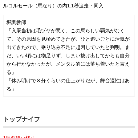
ルコルセール（馬なり）の内1.1秒追走・同入
堀調教師
「入厩当初は毛ヅヤが悪く、この馬らしい覇気がなく
て、その原因を見極めてきたが、ひと追いごとに活気が
出てきたので、乗り込み不足に起因していたと判明。ま
だ、いい頃には物足りず、しまい抜け出してからも自分
から行かなかったが、メンタル的には落ち着いたと言え
る」
「休み明けで８分くらいの仕上がりだが、舞台適性はあ
る」
トップナイフ