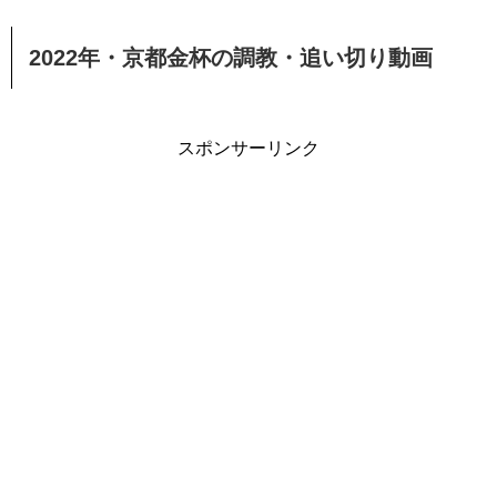
2022年・京都金杯の調教・追い切り動画
スポンサーリンク