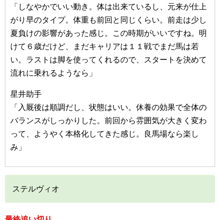
「しなやかでいい動き。体は出来ているし、元来が仕上
がり早のタイプ。体重も前回と同じくらい。前走は少し
夏負けの影響があった感じ。この時期がいいですね。明
けて６歳だけど、まだキャリアは１１戦でまだ馬は若
い。ラストは脚を使ってくれるので、スタートを決めて
流れに乗れるようなら」
星井助手
「入厩後は順調だし、状態はいい。休養の効果で全体の
バランスがしっかりした。前回から雰囲気が大きく変わ
って、ようやく本格化してきた感じ。良馬場なら楽し
み」
ステルヴィオ
最終追い切り