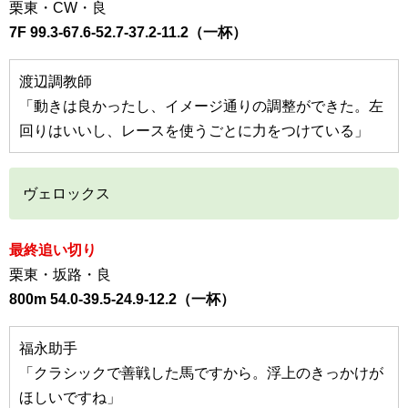
栗東・CW・良
7F 99.3-67.6-52.7-37.2-11.2（一杯）
渡辺調教師
「動きは良かったし、イメージ通りの調整ができた。左
回りはいいし、レースを使うごとに力をつけている」
ヴェロックス
最終追い切り
栗東・坂路・良
800m 54.0-39.5-24.9-12.2（一杯）
福永助手
「クラシックで善戦した馬ですから。浮上のきっかけが
ほしいですね」