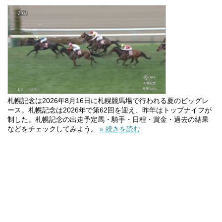
札幌記念は2026年8月16日に札幌競馬場で行われる夏のビッグレ
ース。札幌記念は2026年で第62回を迎え、昨年はトップナイフが
制した。札幌記念の出走予定馬・騎手・日程・賞金・過去の結果
などをチェックしてみよう。
» 続きを読む