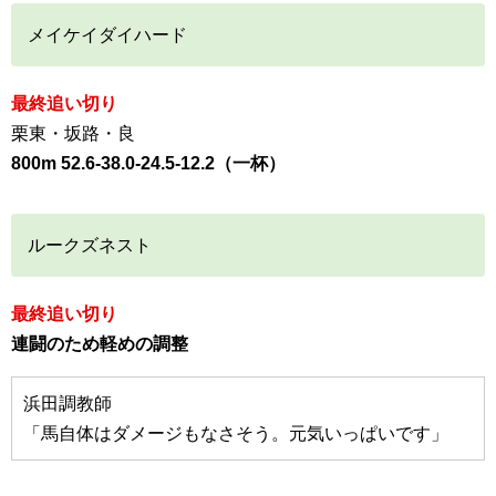
メイケイダイハード
最終追い切り
栗東・坂路・良
800m 52.6-38.0-24.5-12.2（一杯）
ルークズネスト
最終追い切り
連闘のため軽めの調整
浜田調教師
「馬自体はダメージもなさそう。元気いっぱいです」