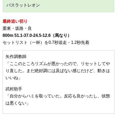
バスラットレオン
最終追い切り
栗東・坂路・良
800m 51.1-37.0-24.5-12.6（馬なり）
セットリスト（一杯）を0.7秒追走・1.2秒先着
矢作調教師
「ここのところリズムが悪かったので、リセットしてや
り直した。まだ絶好調には及ばない感じだけど、動きは
いいね」
武村助手
「自分からハミを取っていた。反応も良かったし、状態
は悪くない」