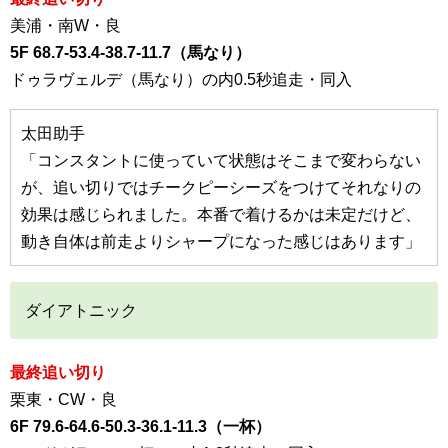
美浦・南W・良
5F 68.7-53.4-38.7-11.7（馬なり）
ドゥラヴェルデ（馬なり）の内0.5秒追走・同入
太田助手
「コンスタントに使っていて状態はそこまで変わらない
が、追い切りではチークピーシーズをつけてそれなりの
効果は感じられました。本番で着けるかは未定だけど、
動き自体は前走よりシャープになった感じはあります」
ダイアトニック
最終追い切り
栗東・CW・良
6F 79.6-64.6-50.3-36.1-11.3（一杯）