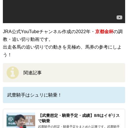
JRA公式YouTubeチャンネル作成の2022年・
京都金杯
の調
教・追い切り動画です。
出走各馬の追い切りでの動きを見極め、馬券の参考にしよ
う！
関連記事
武豊騎手はシュリに騎乗！
【武豊想定・騎乗予定・成績】8/8はイギリス
で騎乗
武豊騎手の想定・騎乗予定をまとめた記事です。武豊騎手