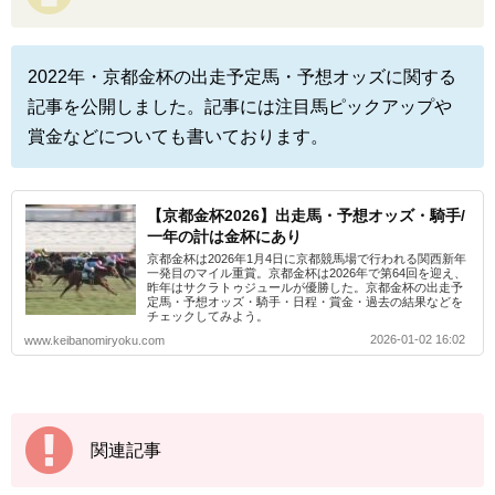
2022年・京都金杯の出走予定馬・予想オッズに関する
記事を公開しました。記事には注目馬ピックアップや
賞金などについても書いております。
【京都金杯2026】出走馬・予想オッズ・騎手/
一年の計は金杯にあり
京都金杯は2026年1月4日に京都競馬場で行われる関西新年
一発目のマイル重賞。京都金杯は2026年で第64回を迎え、
昨年はサクラトゥジュールが優勝した。京都金杯の出走予
定馬・予想オッズ・騎手・日程・賞金・過去の結果などを
チェックしてみよう。
2026-01-02 16:02
www.keibanomiryoku.com
関連記事