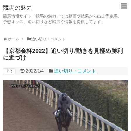
競馬の魅力
競馬情報サイト「競馬の魅力」では動画や結果から出走予定馬、
予想オッズ、追い切りなど幅広く情報を提供してます。
ホーム
追い切り・コメント
【京都金杯2022】追い切り/動きを見極め勝利
に近づけ
2022/1/4
追い切り・コメント
PR