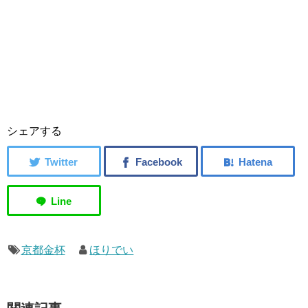
シェアする
京都金杯
ほりでい