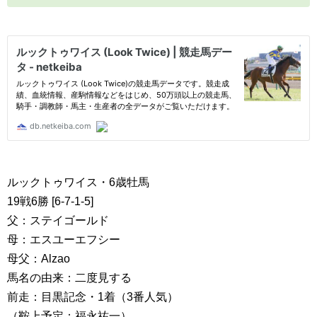
ルックトゥワイス・6歳牡馬
19戦6勝 [6-7-1-5]
父：ステイゴールド
母：エスユーエフシー
母父：Alzao
馬名の由来：二度見する
前走：目黒記念・1着（3番人気）
（鞍上予定：福永祐一）