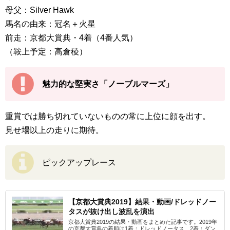
母父：Silver Hawk
馬名の由来：冠名＋火星
前走：京都大賞典・4着（4番人気）
（鞍上予定：高倉稜）
魅力的な堅実さ「ノーブルマーズ」
重賞では勝ち切れていないものの常に上位に顔を出す。
見せ場以上の走りに期待。
ピックアップレース
【京都大賞典2019】結果・動画/ドレッドノー
タスが抜け出し波乱を演出
京都大賞典2019の結果・動画をまとめた記事です。2019年
の京都大賞典の着順は1着：ドレッドノータス、2着：ダン