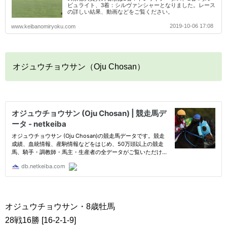
ビュライト、3着：シルヴァンシャーとなりました。レース
の詳しい結果、動画などをご覧ください。
2019-10-06 17:08
www.keibanomiryoku.com
オジュウチョウサン（Oju Chosan）
オジュウチョウサン・8歳牡馬
28戦16勝 [16-2-1-9]