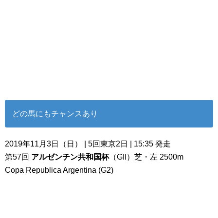
どの馬にもチャンスあり
2019年11月3日（日） | 5回東京2日 | 15:35 発走
第57回
アルゼンチン共和国杯
（GII）芝・左 2500m
Copa Republica Argentina (G2)