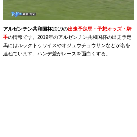
アルゼンチン共和国杯
2019の
出走予定馬・予想オッズ・騎
手
の情報です。2019年のアルゼンチン共和国杯の出走予定
馬にはルックトゥワイスやオジュウチョウサンなどが名を
連ねています。ハンデ差がレースを面白くする。