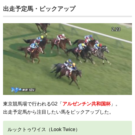
出走予定馬・ピックアップ
東京競馬場で行われるG2「
アルゼンチン共和国杯
」。
出走予定馬から注目したい馬をピックアップした。
ルックトゥワイス（Look Twice）