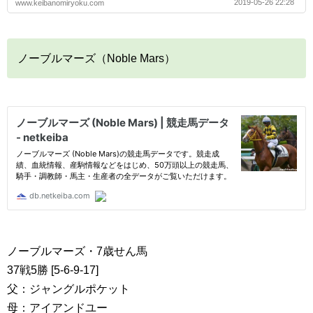
2019-05-26 22:28
www.keibanomiryoku.com
ノーブルマーズ（Noble Mars）
ノーブルマーズ・7歳せん馬
37戦5勝 [5-6-9-17]
父：ジャングルポケット
母：アイアンドユー