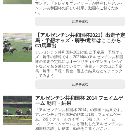
マンド。「トレイルブレイザー」が勝利したアルゼ
ンチン共和国杯の詳しい結果、動画をご覧くださ
い。
記事を読む
【アルゼンチン共和国杯2021】出走予定
馬・予想オッズ・騎手/近年はここから
G1馬輩出
アルゼンチン共和国杯2021の出走予定馬・予想オッ
ズ・騎手の情報です。2021年のアルゼンチン共和国
杯の出走予定馬にはオーソリティやアンティシペイ
トなどが名を連ねています。注目レースの出走予定
馬・騎手・日程・賞金・過去の結果などをチェック
してみよう。
記事を読む
アルゼンチン共和国杯 2014 フェイムゲ
ーム 動画・結果
「アルゼンチン共和国杯 2014」の動画・結果です。
アルゼンチン共和国杯の結果は1着：フェイムゲー
ム、2着：クリールカイザー、3着：スーパームー
ン。「フェイムゲーム」が勝利したアルゼンチン共
和国杯の詳しい結果、動画をご覧ください。