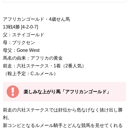
アフリカンゴールド・4歳せん馬
13戦4勝 [4-2-0-7]
父：ステイゴールド
母：ブリクセン
母父：Gone West
馬名の由来：アフリカの黄金
前走：六社ステークス・1着（2番人気）
（鞍上予定：C.ルメール）
楽しみな上がり馬「アフリカンゴールド」
前走の六社ステークスでは好位から危なげなく抜け出し勝
利。
新コンビとなるルメール騎手とどんな競馬を見せてくれる