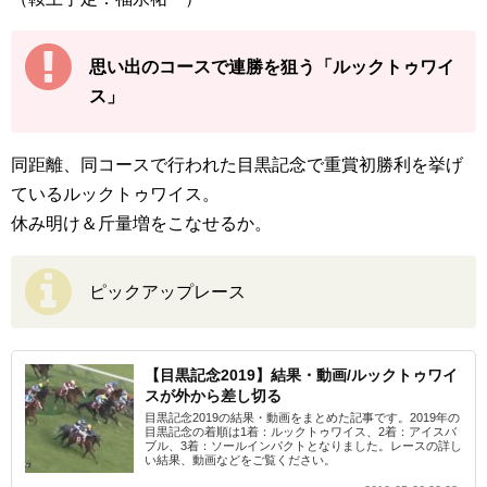
思い出のコースで連勝を狙う「ルックトゥワイ
ス」
同距離、同コースで行われた目黒記念で重賞初勝利を挙げ
ているルックトゥワイス。
休み明け＆斤量増をこなせるか。
ピックアップレース
【目黒記念2019】結果・動画/ルックトゥワイ
スが外から差し切る
目黒記念2019の結果・動画をまとめた記事です。2019年の
目黒記念の着順は1着：ルックトゥワイス、2着：アイスバ
ブル、3着：ソールインパクトとなりました。レースの詳し
い結果、動画などをご覧ください。