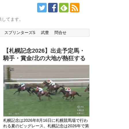
供してます。
スプリンターズS
武豊
問合せ
【札幌記念2026】出走予定馬・
騎手・賞金/北の大地が熱狂する
札幌記念は2026年8月16日に札幌競馬場で行わ
れる夏のビッグレース。札幌記念は2026年で第