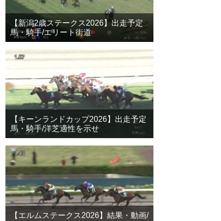
【新潟2歳ステークス2026】出走予定
馬・騎手/エリート街道
【キーンランドカップ2026】出走予定
馬・騎手/洋芝適性を示せ
【エルムステークス2026】結果・動画/