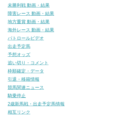
未勝利戦 動画・結果
障害レース 動画・結果
地方重賞 動画・結果
海外レース 動画・結果
パトロールビデオ
出走予定馬
予想オッズ
追い切り・コメント
枠順確定・データ
引退・移籍情報
競馬関連ニュース
騎乗停止
2歳新馬戦・出走予定馬情報
相互リンク