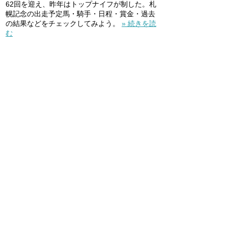
62回を迎え、昨年はトップナイフが制した。札
幌記念の出走予定馬・騎手・日程・賞金・過去
の結果などをチェックしてみよう。
» 続きを読
む