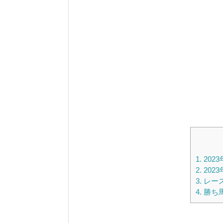
1.
202
2.
202
3.
レー
4.
勝ち