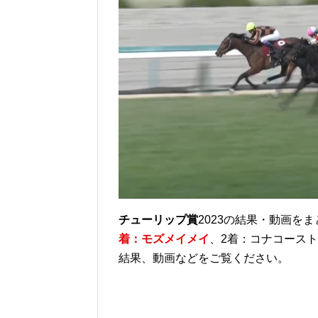
チューリップ賞
2023の結果・動画を
着：モズメイメイ
、2着：コナコース
結果、動画などをご覧ください。