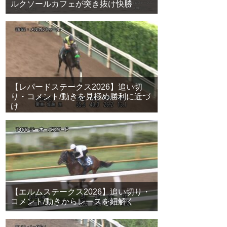
ルクソールカフェが突き抜け快勝
【レパードステークス2026】追い切
り・コメント/動きを見極め勝利に近づ
け
【エルムステークス2026】追い切り・
コメント/動きからレースを紐解く