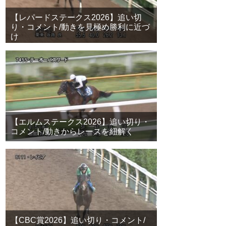
【レパードステークス2026】追い切
り・コメント/動きを見極め勝利に近づ
け
【エルムステークス2026】追い切り・
コメント/動きからレースを紐解く
【CBC賞2026】追い切り・コメント/