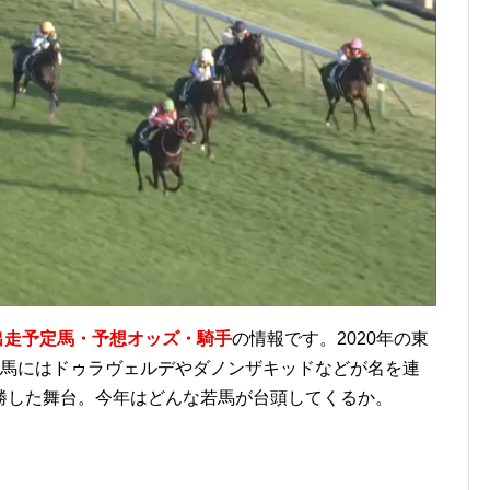
出走予定馬・予想オッズ・騎手
の情報です。2020年の東
定馬にはドゥラヴェルデやダノンザキッドなどが名を連
勝した舞台。今年はどんな若馬が台頭してくるか。