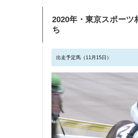
2020年・東京スポー
ち
出走予定馬（11月15日）