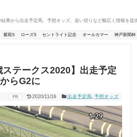
や結果から出走予定馬、予想オッズ、追い切りなど幅広く情報を提
紫苑S
ローズS
セントライト記念
オールカマー
神戸新聞杯
ステークス2020】出走予定
からG2に
2020/11/16
出走予定馬
,
予想オッズ
PR