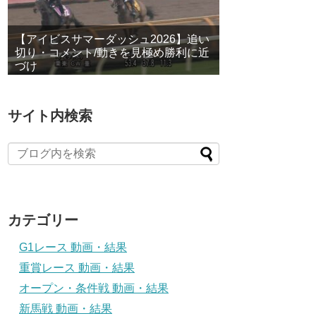
【アイビスサマーダッシュ2026】追い
切り・コメント/動きを見極め勝利に近
づけ
サイト内検索
カテゴリー
G1レース 動画・結果
重賞レース 動画・結果
オープン・条件戦 動画・結果
新馬戦 動画・結果