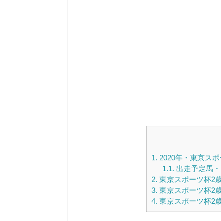
1.
2020年・東京ス
1.1.
出走予定馬・
2.
東京スポーツ杯2歳
3.
東京スポーツ杯2歳
4.
東京スポーツ杯2