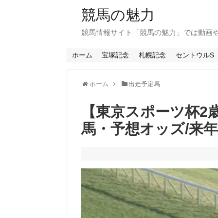
競馬の魅力
競馬情報サイト「競馬の魅力」では動画
ホーム
宝塚記念
札幌記念
セントウルS
ホーム
出走予定馬
【東京スポーツ杯2歳
馬・予想オッズ/来年