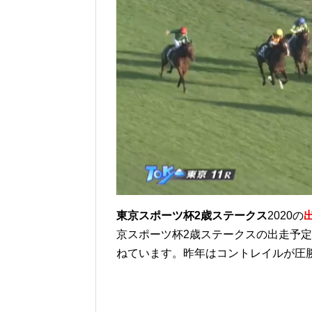
東京スポーツ杯2歳ステークス
2020の
京スポーツ杯2歳ステークスの出走予
ねています。昨年はコントレイルが圧