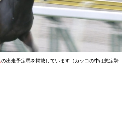
ス
の出走予定馬を掲載しています（カッコの中は想定騎