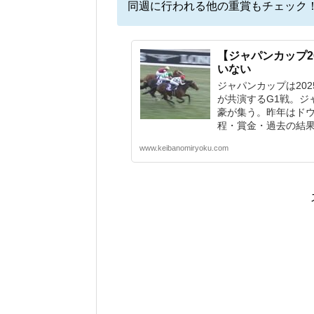
同週に行われる他の重賞もチェック
【ジャパンカップ2
いない
ジャパンカップは20
が共演するG1戦。ジ
豪が集う。昨年はド
程・賞金・過去の結
www.keibanomiryoku.com