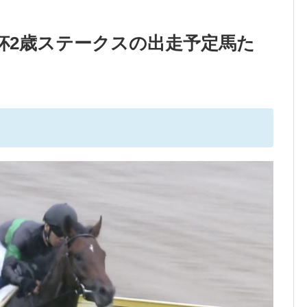
ツ杯2歳ステークスの出走予定馬た