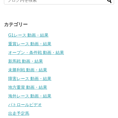
カテゴリー
G1レース 動画・結果
重賞レース 動画・結果
オープン・条件戦 動画・結果
新馬戦 動画・結果
未勝利戦 動画・結果
障害レース 動画・結果
地方重賞 動画・結果
海外レース 動画・結果
パトロールビデオ
出走予定馬