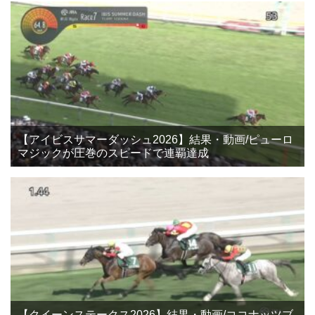
【アイビスサマーダッシュ2026】結果・動画/ピューロ
マジックが圧巻のスピードで連覇達成
【クイーンステークス2026】結果・動画/ココナッツブ