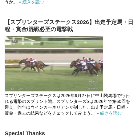
うか。
» 続きを読む
【スプリンターズステークス2026】出走予定馬・日
程・賞金/混戦必至の電撃戦
スプリンターズステークスは2026年9月27日に中山競馬場で行わ
れる電撃のスプリント戦。スプリンターズSは2026年で第60回を
迎え、昨年はウインカーネリアンが制した。出走予定馬・日程・
賞金・過去の結果などをチェックしてみよう。
» 続きを読む
Special Thanks