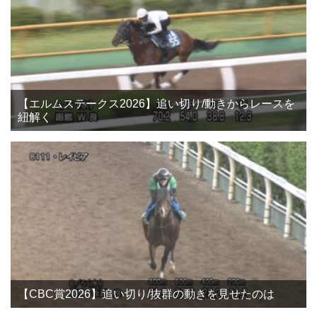
【エルムステークス2026】追い切り/動きからレースを
紐解く
【CBC賞2026】追い切り/抜群の動きを見せたのは