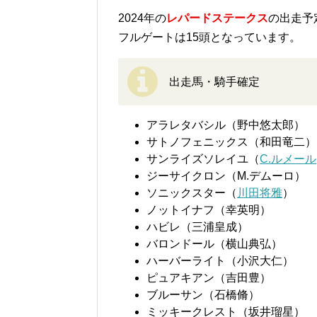
2024年の
レパードステークス
の出走予
フルゲートは15頭となっています。
出走馬・騎手確定
アラレタバシル（野中悠太郎）
サトノフェニックス（和田竜二）
サンライズソレイユ（
C.ルメール
ジーサイクロン（M.デムーロ）
ソニックスター（
川田将雅
）
ノットイナフ（幸英明）
ハビレ（三浦皇成）
バロンドール（横山典弘）
ハーバーライト（小沢大仁）
ピュアキアン（吉田豊）
ブルーサン（石橋脩）
ミッキークレスト（坂井瑠星）