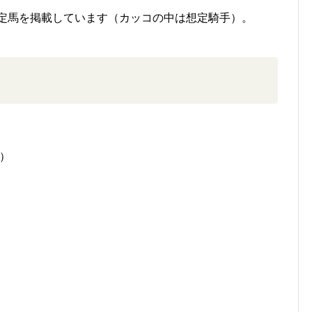
定馬を掲載しています（カッコの中は想定騎手）。
）