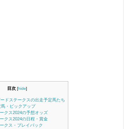
目次
[
hide
]
レパードステークスの出走予定馬たち
定馬・ピックアップ
ークス2024の予想オッズ
ークス2024の日程・賞金
ークス・プレイバック