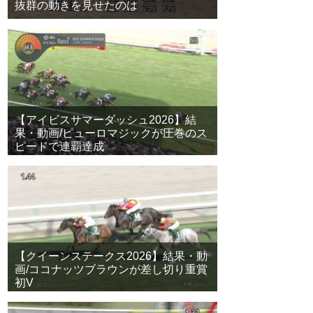
抜群の動きを見せたのは
【アイビスサマーダッシュ2026】結
果・動画/ピューロマジックが圧巻のス
ピードで連覇達成
【クイーンステークス2026】結果・動
画/ココナッツブラウンが差し切り重賞
初V