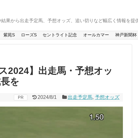
や結果から出走予定馬、予想オッズ、追い切りなど幅広く情報を提
紫苑S
ローズS
セントライト記念
オールカマー
神戸新聞杯
ス2024】出走馬・予想オッ
成長を
2024/8/1
出走予定馬
,
予想オッズ
PR