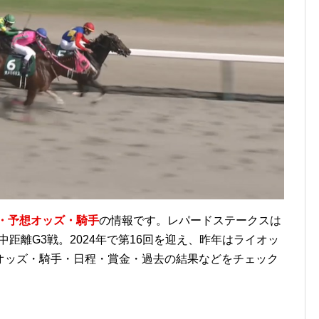
・予想オッズ・騎手
の情報です。レパードステークスは
中距離G3戦。2024年で第16回を迎え、昨年はライオッ
オッズ・騎手・日程・賞金・過去の結果などをチェック