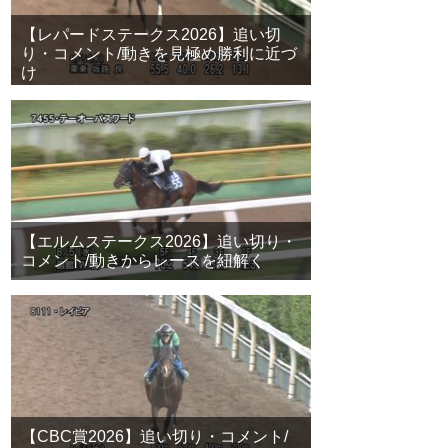
【レパードステークス2026】追い切
り・コメント/動きを見極め勝利に近づ
け
【エルムステークス2026】追い切り・
コメント/動きからレースを紐解く
【CBC賞2026】追い切り・コメント/