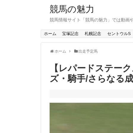
競馬の魅力
競馬情報サイト「競馬の魅力」では動画
ホーム
宝塚記念
札幌記念
セントウルS
ホーム
出走予定馬
【レパードステーク
ズ・騎手/さらなる