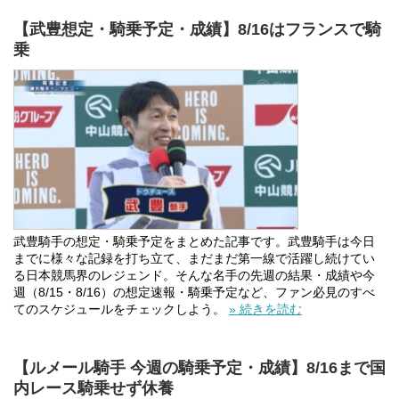
【武豊想定・騎乗予定・成績】8/16はフランスで騎
乗
武豊騎手の想定・騎乗予定をまとめた記事です。武豊騎手は今日
までに様々な記録を打ち立て、まだまだ第一線で活躍し続けてい
る日本競馬界のレジェンド。そんな名手の先週の結果・成績や今
週（8/15・8/16）の想定速報・騎乗予定など、ファン必見のすべ
てのスケジュールをチェックしよう。
» 続きを読む
【ルメール騎手 今週の騎乗予定・成績】8/16まで国
内レース騎乗せず休養