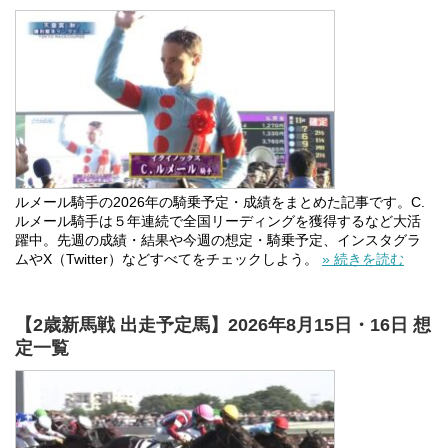
ルメール騎手の2026年の騎乗予定・成績をまとめた記事です。C.
ルメール騎手は５年連続で全国リーディングを獲得するなど大活
躍中。先週の成績・結果や今週の想定・騎乗予定、インスタグラ
ムやX（Twitter）などすべてをチェックしよう。
» 続きを読む
【2歳新馬戦 出走予定馬】2026年8月15日・16日 想
定一覧