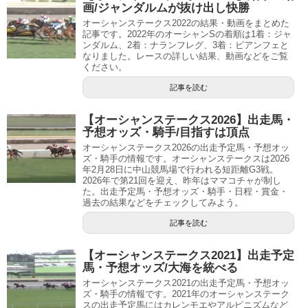
画/ジャンダルムが抜け出し快勝
オーシャンステークス2022の結果・動画をまとめた
記事です。2022年のオーシャンSの着順は1着：ジャ
ンダルム、2着：ナランフレグ、3着：ビアンフェと
なりました。レースの詳しい結果、動画などをご覧
ください。
記事を読む
【オーシャンステークス2026】出走馬・
予想オッズ・騎手/目指すは頂点
オーシャンステークス2026の出走予定馬・予想オッ
ズ・騎手の情報です。オーシャンステークスは2026
年2月28日に中山競馬場で行われる短距離G3戦。
2026年で第21回を迎え、昨年はママコチャが制し
た。出走予定馬・予想オッズ・騎手・日程・賞金・
過去の結果などをチェックしてみよう。
記事を読む
【オーシャンステークス2021】出走予定
馬・予想オッズ/大海を統べる
オーシャンステークス2021の出走予定馬・予想オッ
ズ・騎手の情報です。2021年のオーシャンステーク
スの出走予定馬にはカレンモエやアルピニズムなど