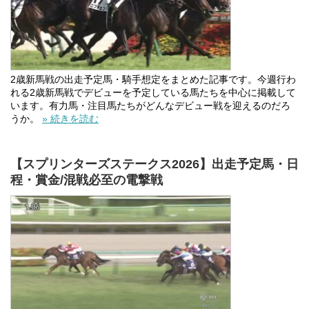
2歳新馬戦の出走予定馬・騎手想定をまとめた記事です。今週行わ
れる2歳新馬戦でデビューを予定している馬たちを中心に掲載して
います。有力馬・注目馬たちがどんなデビュー戦を迎えるのだろ
うか。
» 続きを読む
【スプリンターズステークス2026】出走予定馬・日
程・賞金/混戦必至の電撃戦