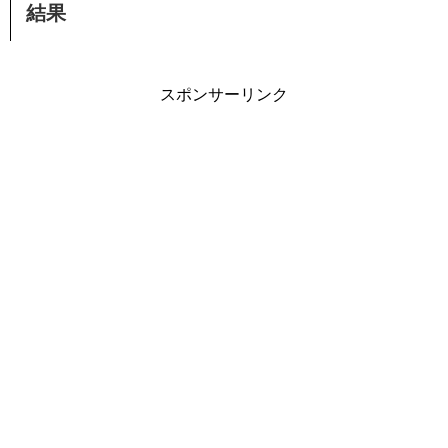
結果
スポンサーリンク