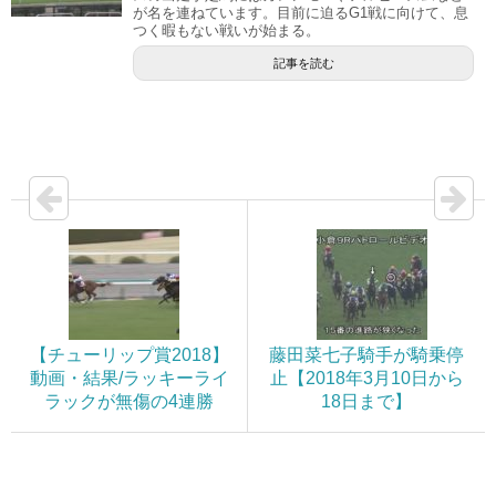
が名を連ねています。目前に迫るG1戦に向けて、息
つく暇もない戦いが始まる。
記事を読む
【チューリップ賞2018】
藤田菜七子騎手が騎乗停
動画・結果/ラッキーライ
止【2018年3月10日から
ラックが無傷の4連勝
18日まで】