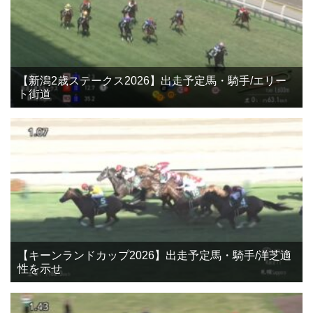
【新潟2歳ステークス2026】出走予定馬・騎手/エリー
ト街道
【キーンランドカップ2026】出走予定馬・騎手/洋芝適
性を示せ