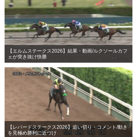
【エルムステークス2026】結果・動画/ルクソールカフ
ェが突き抜け快勝
【レパードステークス2026】追い切り・コメント/動き
を見極め勝利に近づけ