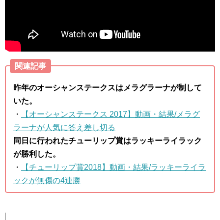
関連記事
昨年のオーシャンステークスはメラグラーナが制して
いた。
・
【オーシャンステークス 2017】動画・結果/メラグ
ラーナが人気に答え差し切る
同日に行われたチューリップ賞はラッキーライラック
が勝利した。
・
【チューリップ賞2018】動画・結果/ラッキーライラ
ックが無傷の4連勝