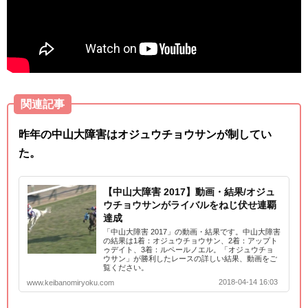
関連記事
昨年の中山大障害はオジュウチョウサンが制してい
た。
【中山大障害 2017】動画・結果/オジュ
ウチョウサンがライバルをねじ伏せ連覇
達成
「中山大障害 2017」の動画・結果です。中山大障害
の結果は1着：オジュウチョウサン、2着：アップト
ゥデイト、3着：ルペールノエル。「オジュウチョ
ウサン」が勝利したレースの詳しい結果、動画をご
覧ください。
2018-04-14 16:03
www.keibanomiryoku.com