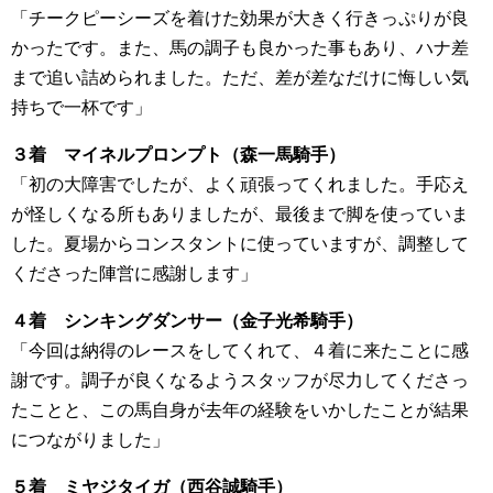
「チークピーシーズを着けた効果が大きく行きっぷりが良
かったです。また、馬の調子も良かった事もあり、ハナ差
まで追い詰められました。ただ、差が差なだけに悔しい気
持ちで一杯です」
３着 マイネルプロンプト（森一馬騎手）
「初の大障害でしたが、よく頑張ってくれました。手応え
が怪しくなる所もありましたが、最後まで脚を使っていま
した。夏場からコンスタントに使っていますが、調整して
くださった陣営に感謝します」
４着 シンキングダンサー（金子光希騎手）
「今回は納得のレースをしてくれて、４着に来たことに感
謝です。調子が良くなるようスタッフが尽力してくださっ
たことと、この馬自身が去年の経験をいかしたことが結果
につながりました」
５着 ミヤジタイガ（西谷誠騎手）