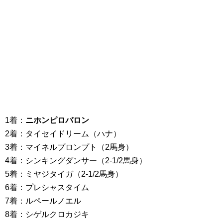
1着：
ニホンピロバロン
2着：タイセイドリーム（ハナ）
3着：マイネルプロンプト（2馬身）
4着：シンキングダンサー（2-1/2馬身）
5着：ミヤジタイガ（2-1/2馬身）
6着：プレシャスタイム
7着：ルペールノエル
8着：シゲルクロカジキ