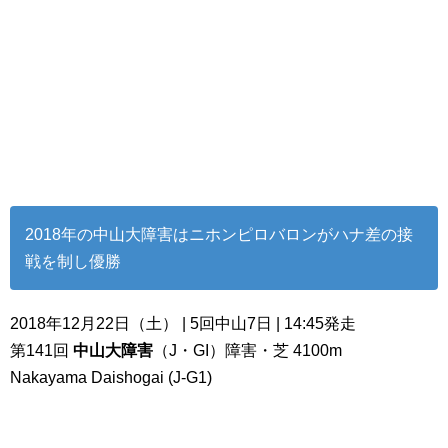
2018年の中山大障害はニホンピロバロンがハナ差の接
戦を制し優勝
2018年12月22日（土） | 5回中山7日 | 14:45発走
第141回
中山大障害
（J・GI）障害・芝 4100m
Nakayama Daishogai (J-G1)