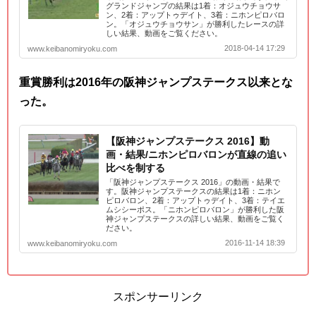
グランドジャンプの結果は1着：オジュウチョウサ
ン、2着：アップトゥデイト、3着：ニホンピロバロ
ン。「オジュウチョウサン」が勝利したレースの詳
しい結果、動画をご覧ください。
2018-04-14 17:29
www.keibanomiryoku.com
重賞勝利は2016年の阪神ジャンプステークス以来とな
った。
【阪神ジャンプステークス 2016】動
画・結果/ニホンピロバロンが直線の追い
比べを制する
「阪神ジャンプステークス 2016」の動画・結果で
す。阪神ジャンプステークスの結果は1着：ニホン
ピロバロン、2着：アップトゥデイト、3着：テイエ
ムシシーポス。「ニホンピロバロン」が勝利した阪
神ジャンプステークスの詳しい結果、動画をご覧く
ださい。
2016-11-14 18:39
www.keibanomiryoku.com
スポンサーリンク