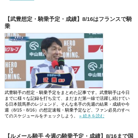
【武豊想定・騎乗予定・成績】8/16はフランスで騎
乗
武豊騎手の想定・騎乗予定をまとめた記事です。武豊騎手は今日
までに様々な記録を打ち立て、まだまだ第一線で活躍し続けてい
る日本競馬界のレジェンド。そんな名手の先週の結果・成績や今
週（8/15・8/16）の想定速報・騎乗予定など、ファン必見のすべ
てのスケジュールをチェックしよう。
» 続きを読む
【ルメール騎手 今週の騎乗予定・成績】8/16まで国