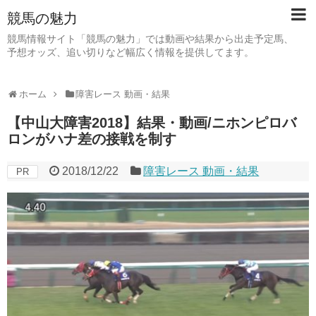
競馬の魅力
競馬情報サイト「競馬の魅力」では動画や結果から出走予定馬、
予想オッズ、追い切りなど幅広く情報を提供してます。
ホーム
障害レース 動画・結果
【中山大障害2018】結果・動画/ニホンピロバ
ロンがハナ差の接戦を制す
2018/12/22
障害レース 動画・結果
PR