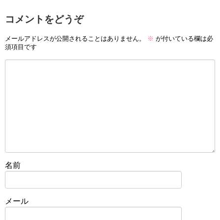
コメントをどうぞ
メールアドレスが公開されることはありません。
※
が付いている欄は必
須項目です
名前
メール