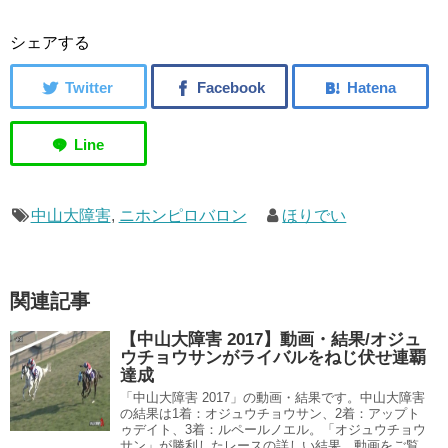
シェアする
中山大障害
,
ニホンピロバロン
ほりでい
関連記事
【中山大障害 2017】動画・結果/オジュ
ウチョウサンがライバルをねじ伏せ連覇
達成
「中山大障害 2017」の動画・結果です。中山大障害
の結果は1着：オジュウチョウサン、2着：アップト
ゥデイト、3着：ルペールノエル。「オジュウチョウ
サン」が勝利したレースの詳しい結果、動画をご覧