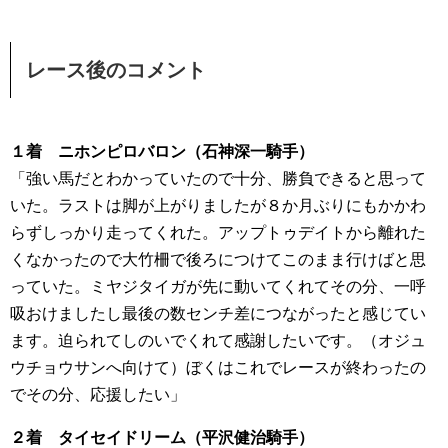
レース後のコメント
１着 ニホンピロバロン（石神深一騎手）
「強い馬だとわかっていたので十分、勝負できると思って
いた。ラストは脚が上がりましたが８か月ぶりにもかかわ
らずしっかり走ってくれた。アップトゥデイトから離れた
くなかったので大竹柵で後ろにつけてこのまま行けばと思
っていた。ミヤジタイガが先に動いてくれてその分、一呼
吸おけましたし最後の数センチ差につながったと感じてい
ます。迫られてしのいでくれて感謝したいです。（オジュ
ウチョウサンへ向けて）ぼくはこれでレースが終わったの
でその分、応援したい」
２着 タイセイドリーム（平沢健治騎手）