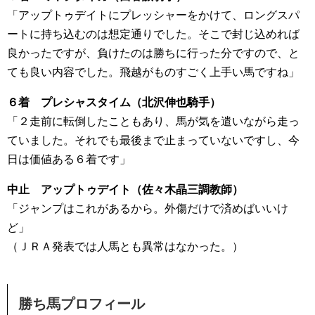
「アップトゥデイトにプレッシャーをかけて、ロングスパ
ートに持ち込むのは想定通りでした。そこで封じ込めれば
良かったですが、負けたのは勝ちに行った分ですので、と
ても良い内容でした。飛越がものすごく上手い馬ですね」
６着 プレシャスタイム（北沢伸也騎手）
「２走前に転倒したこともあり、馬が気を遣いながら走っ
ていました。それでも最後まで止まっていないですし、今
日は価値ある６着です」
中止 アップトゥデイト（佐々木晶三調教師）
「ジャンプはこれがあるから。外傷だけで済めばいいけ
ど」
（ＪＲＡ発表では人馬とも異常はなかった。）
勝ち馬プロフィール