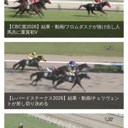
【CBC賞2026】結果・動画/フロムダスクが抜け出し人
馬共に重賞初V
【レパードステークス2026】結果・動画/チェリヴェン
トが差し切り決める