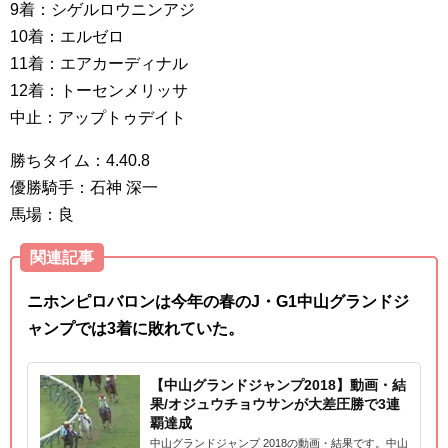
9着：シゲルロウニンアジ
10着：エルゼロ
11着：エアカーディナル
12着：トーセンメリッサ
中止：アップトゥデイト
勝ちタイム：4.40.8
優勝騎手：石神 深一
馬場：良
関連記事
ニホンピロバロンは今年の春のJ・G1中山グランドジ
ャンプでは3着に敗れていた。
【中山グランドジャンプ2018】動画・結
果/オジュウチョウサンが大差圧勝で3連
覇達成
中山グランドジャンプ 2018の動画・結果です。中山