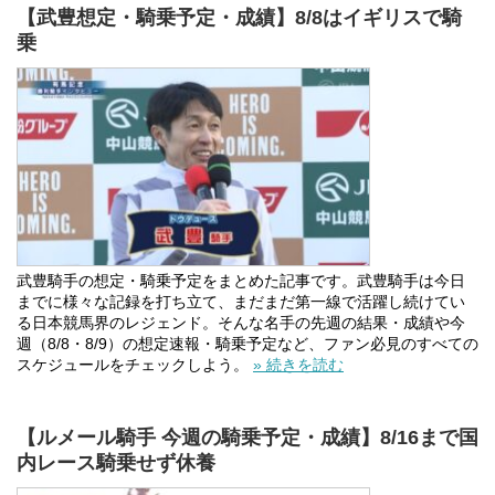
【武豊想定・騎乗予定・成績】8/8はイギリスで騎
乗
武豊騎手の想定・騎乗予定をまとめた記事です。武豊騎手は今日
までに様々な記録を打ち立て、まだまだ第一線で活躍し続けてい
る日本競馬界のレジェンド。そんな名手の先週の結果・成績や今
週（8/8・8/9）の想定速報・騎乗予定など、ファン必見のすべての
スケジュールをチェックしよう。
» 続きを読む
【ルメール騎手 今週の騎乗予定・成績】8/16まで国
内レース騎乗せず休養