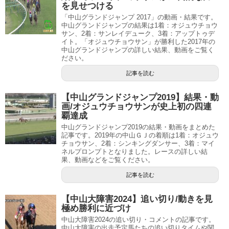
を見せつける
「中山グランドジャンプ 2017」の動画・結果です。
中山グランドジャンプの結果は1着：オジュウチョウ
サン、2着：サンレイデューク、3着：アップトゥデ
イト。「オジュウチョウサン」が勝利した2017年の
中山グランドジャンプの詳しい結果、動画をご覧く
ださい。
記事を読む
【中山グランドジャンプ2019】結果・動
画/オジュウチョウサンが史上初の四連
覇達成
中山グランドジャンプ2019の結果・動画をまとめた
記事です。2019年の中山ＧＪの着順は1着：オジュウ
チョウサン、2着：シンキングダンサー、3着：マイ
ネルプロンプトとなりました。レースの詳しい結
果、動画などをご覧ください。
記事を読む
【中山大障害2024】追い切り/動きを見
極め勝利に近づけ
中山大障害2024の追い切り・コメントの記事です。
中山大障害の出走予定馬たちの追い切りタイムや関