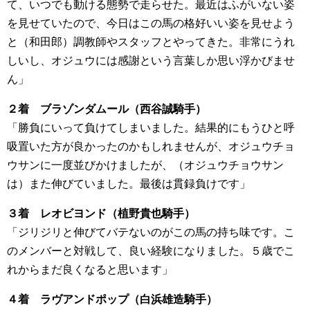
て、いつでも動ける態勢で走らせた。最近はふがいない姿
を見せていたので、今日はこの馬の格好いい姿を見せよう
と（和田郎）調教師やスタッフとやってきた。非常にうれ
しいし、オジュウには感謝という言葉しか思い浮かびませ
ん」
２着 ブラゾンダムール（西谷誠騎手）
「勝負にいって負けてしまいました。結果的にもうひと呼
吸置いた方が良かったのかもしれませんが、オジュウチョ
ウサンに一度並びかけましたが、（オジュウチョウサン
は）また伸びていました。最後は貫録負けです」
３着 レオビヨンド（植野貴也騎手）
「ジリジリと伸びてバテないのがこの馬の持ち味です。こ
のメンバーと対戦して、良い経験になりました。５歳でこ
れからまだ良くなると思います」
４着 ラヴアンドポップ（白浜雄造騎手）