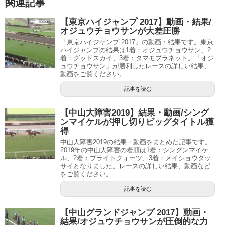
関連記事
【東京ハイジャンプ 2017】動画・結果/
オジュウチョウサンが大差圧勝
「東京ハイジャンプ 2017」の動画・結果です。東京
ハイジャンプの結果は1着：オジュウチョウサン、2
着：グッドスカイ、3着：タマモプラネット。「オジ
ュウチョウサン」が勝利したレースの詳しい結果、
動画をご覧ください。
記事を読む
【中山大障害2019】結果・動画/シング
ンマイケルが押し切りビッグタイトル獲
得
中山大障害2019の結果・動画をまとめた記事です。
2019年の中山大障害の着順は1着：シングンマイケ
ル、2着：ブライトクォーツ、3着：メイショウダッ
サイとなりました。レースの詳しい結果、動画など
をご覧ください。
記事を読む
【中山グランドジャンプ 2017】動画・
結果/オジュウチョウサンが圧倒的な力