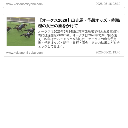
2026-05-16 22:12
www.keibanomiryoku.com
【オークス2026】出走馬・予想オッズ・枠順/
樫の女王の座をかけて
オークスは2026年5月24日に東京競馬場で行われる三歳牝
馬には過酷な2400m戦。オークスは2026年で第87回を迎
え、昨年はカムニャックが制した。オークスの出走予定
馬・予想オッズ・騎手・日程・賞金・過去の結果などをチ
ェックしてみよう。
2026-05-21 19:46
www.keibanomiryoku.com