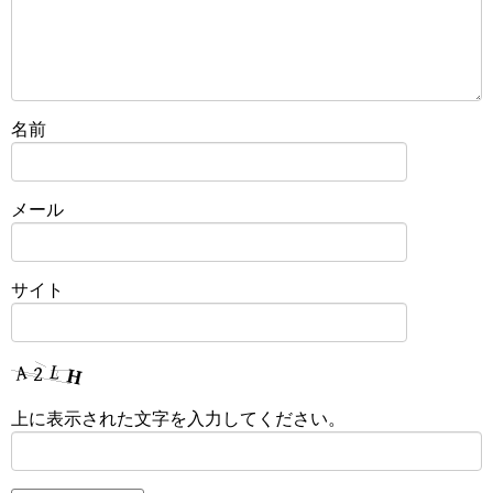
名前
メール
サイト
上に表示された文字を入力してください。