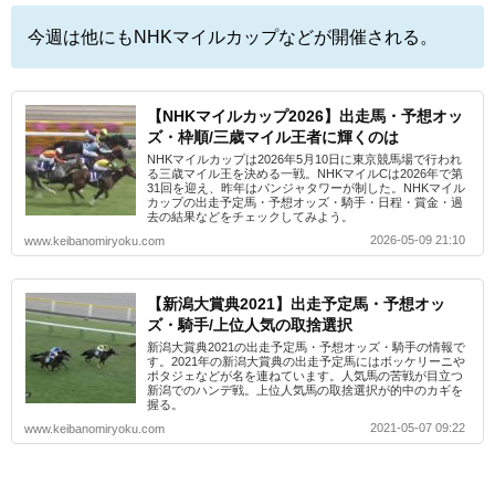
今週は他にもNHKマイルカップなどが開催される。
【NHKマイルカップ2026】出走馬・予想オッ
ズ・枠順/三歳マイル王者に輝くのは
NHKマイルカップは2026年5月10日に東京競馬場で行われ
る三歳マイル王を決める一戦。NHKマイルCは2026年で第
31回を迎え、昨年はパンジャタワーが制した。NHKマイル
カップの出走予定馬・予想オッズ・騎手・日程・賞金・過
去の結果などをチェックしてみよう。
2026-05-09 21:10
www.keibanomiryoku.com
【新潟大賞典2021】出走予定馬・予想オッ
ズ・騎手/上位人気の取捨選択
新潟大賞典2021の出走予定馬・予想オッズ・騎手の情報で
す。2021年の新潟大賞典の出走予定馬にはボッケリーニや
ポタジェなどが名を連ねています。人気馬の苦戦が目立つ
新潟でのハンデ戦。上位人気馬の取捨選択が的中のカギを
握る。
2021-05-07 09:22
www.keibanomiryoku.com