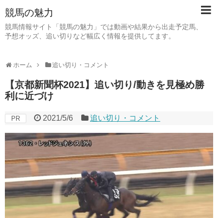
競馬の魅力
競馬情報サイト「競馬の魅力」では動画や結果から出走予定馬、
予想オッズ、追い切りなど幅広く情報を提供してます。
ホーム
追い切り・コメント
【京都新聞杯2021】追い切り/動きを見極め勝
利に近づけ
2021/5/6
追い切り・コメント
PR