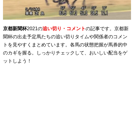
京都新聞杯
2021の
追い切り・コメント
の記事です。京都新
聞杯の出走予定馬たちの追い切りタイムや関係者のコメン
トを見やすくまとめています。各馬の状態把握が馬券的中
のカギを握る。しっかりチェックして、おいしい配当をゲ
ットしよう！