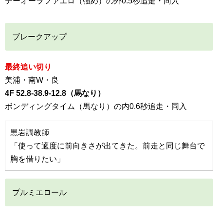
テーオーラファエロ（強め）の外0.5秒追走・同入
ブレークアップ
最終追い切り
美浦・南W・良
4F 52.8-38.9-12.8（馬なり）
ボンディングタイム（馬なり）の内0.6秒追走・同入
黒岩調教師
「使って適度に前向きさが出てきた。前走と同じ舞台で
胸を借りたい」
プルミエロール