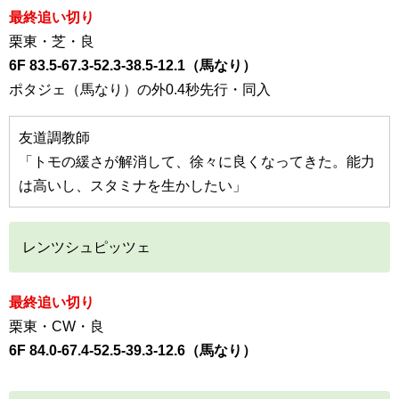
最終追い切り
栗東・芝・良
6F 83.5-67.3-52.3-38.5-12.1（馬なり）
ポタジェ（馬なり）の外0.4秒先行・同入
友道調教師
「トモの緩さが解消して、徐々に良くなってきた。能力
は高いし、スタミナを生かしたい」
レンツシュピッツェ
最終追い切り
栗東・CW・良
6F 84.0-67.4-52.5-39.3-12.6（馬なり）