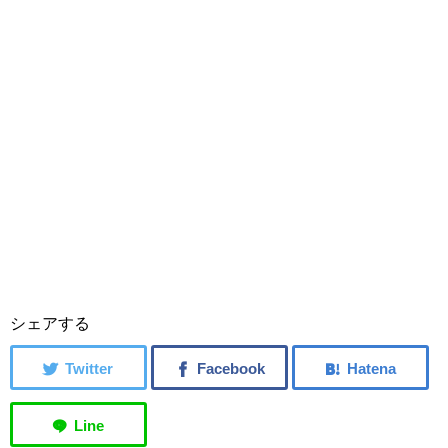
シェアする