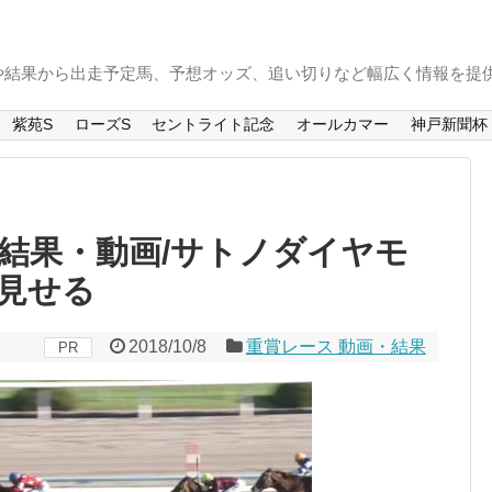
や結果から出走予定馬、予想オッズ、追い切りなど幅広く情報を提
紫苑S
ローズS
セントライト記念
オールカマー
神戸新聞杯
】結果・動画/サトノダイヤモ
見せる
2018/10/8
重賞レース 動画・結果
PR