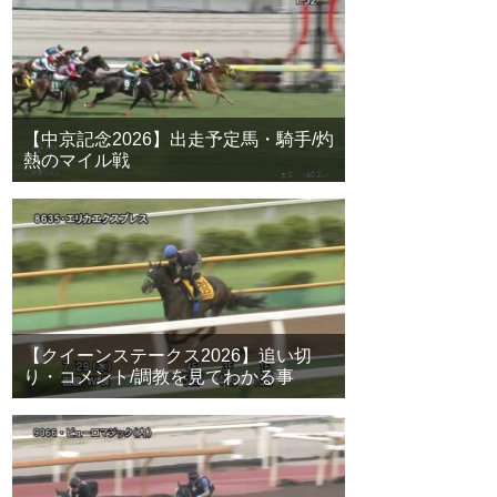
【中京記念2026】出走予定馬・騎手/灼
熱のマイル戦
【クイーンステークス2026】追い切
り・コメント/調教を見てわかる事