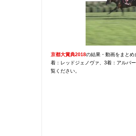
京都大賞典2018
の結果・動画をまとめ
着：レッドジェノヴァ、3着：アルバ
覧ください。