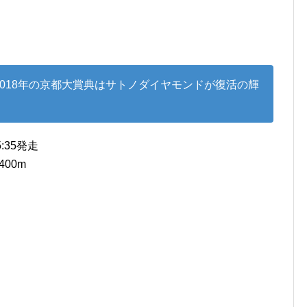
018年の京都大賞典はサトノダイヤモンドが復活の輝
5:35発走
400m