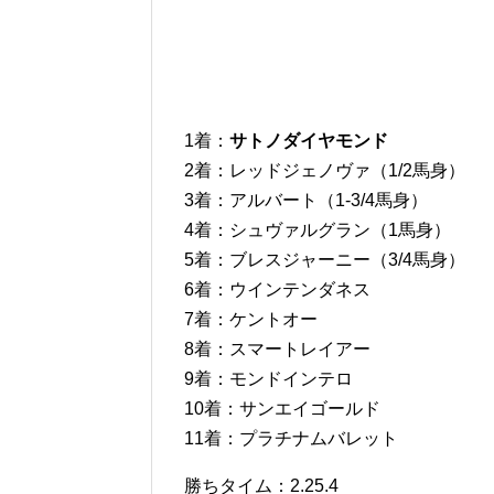
1着：
サトノダイヤモンド
2着：レッドジェノヴァ（1/2馬身）
3着：アルバート（1-3/4馬身）
4着：シュヴァルグラン（1馬身）
5着：ブレスジャーニー（3/4馬身）
6着：ウインテンダネス
7着：ケントオー
8着：スマートレイアー
9着：モンドインテロ
10着：サンエイゴールド
11着：プラチナムバレット
勝ちタイム：2.25.4