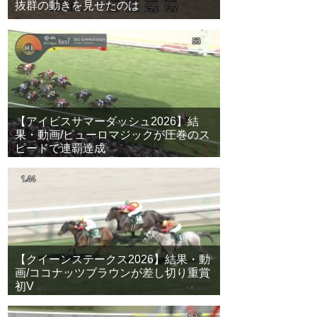
抜群の動きを見せたのは
【アイビスサマーダッシュ2026】結
果・動画/ピューロマジックが圧巻のス
ピードで連覇達成
【クイーンステークス2026】結果・動
画/ココナッツブラウンが差し切り重賞
初V