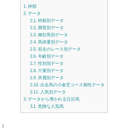
1.
枠順
2.
データ
2.1.
枠順別データ
2.2.
脚質別データ
2.3.
種牡馬別データ
2.4.
馬体重別データ
2.5.
前走のレース別データ
2.6.
年齢別データ
2.7.
性別別データ
2.8.
斤量別データ
2.9.
所属別データ
2.10.
出走馬の小倉芝コース相性データ
2.11.
人気別データ
3.
データから導かれる注目馬
3.1.
危険な人気馬