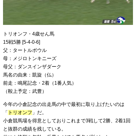
トリオンフ・4歳せん馬
15戦5勝 [5-4-0-6]
父：タートルボウル
母：メジロトンキニーズ
母父：ダンスインザダーク
馬名の由来：凱旋（仏）
前走：鳴尾記念・2着（1番人気）
（鞍上予定：武豊）
今年の小倉記念の出走馬の中で最初に取り上げたいのは
「
トリオンフ
」だ。
小倉競馬場を得意としておりこれまで3戦して2勝、2着1回
と抜群の成績を残している。