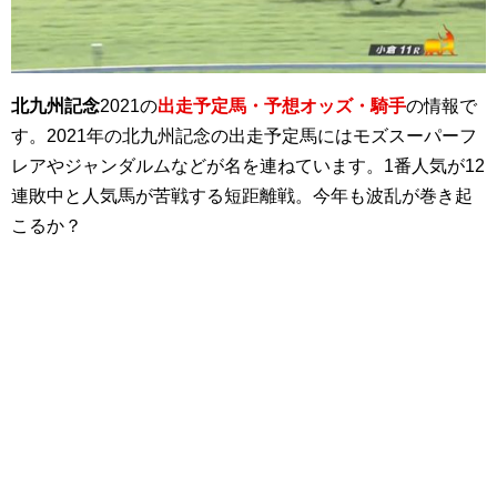
北九州記念
2021の
出走予定馬・予想オッズ・騎手
の情報で
す。2021年の北九州記念の出走予定馬にはモズスーパーフ
レアやジャンダルムなどが名を連ねています。1番人気が12
連敗中と人気馬が苦戦する短距離戦。今年も波乱が巻き起
こるか？