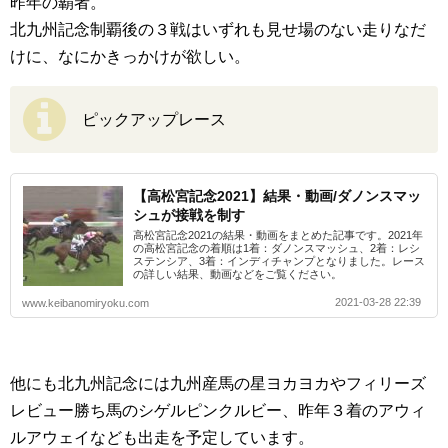
昨年の覇者。
北九州記念制覇後の３戦はいずれも見せ場のない走りなだ
けに、なにかきっかけが欲しい。
ピックアップレース
【高松宮記念2021】結果・動画/ダノンスマッ
シュが接戦を制す
高松宮記念2021の結果・動画をまとめた記事です。2021年
の高松宮記念の着順は1着：ダノンスマッシュ、2着：レシ
ステンシア、3着：インディチャンプとなりました。レース
の詳しい結果、動画などをご覧ください。
2021-03-28 22:39
www.keibanomiryoku.com
他にも北九州記念には九州産馬の星ヨカヨカやフィリーズ
レビュー勝ち馬のシゲルピンクルビー、昨年３着のアウィ
ルアウェイなども出走を予定しています。