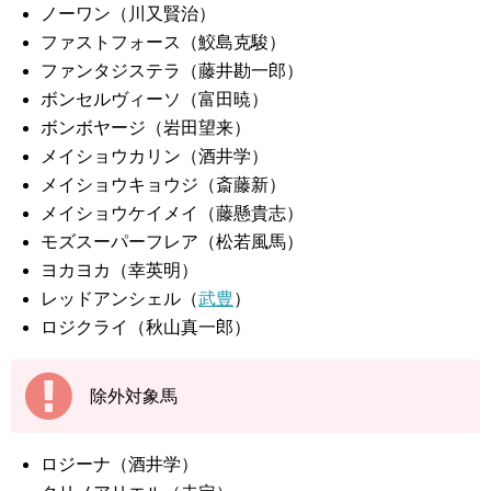
ノーワン（川又賢治）
ファストフォース（鮫島克駿）
ファンタジステラ（藤井勘一郎）
ボンセルヴィーソ（富田暁）
ボンボヤージ（岩田望来）
メイショウカリン（酒井学）
メイショウキョウジ（斎藤新）
メイショウケイメイ（藤懸貴志）
モズスーパーフレア（松若風馬）
ヨカヨカ（幸英明）
レッドアンシェル（
武豊
）
ロジクライ（秋山真一郎）
除外対象馬
ロジーナ（酒井学）