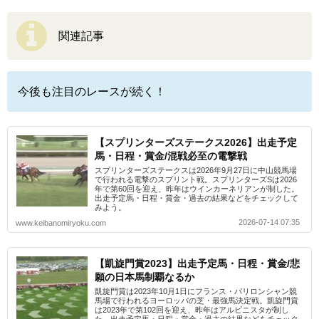
関連記事
今後も注目のレースが続く！
【スプリンターズステークス2026】出走予定
馬・日程・賞金/混戦必至の電撃戦
スプリンターズステークスは2026年9月27日に中山競馬場
で行われる電撃のスプリント戦。スプリンターズSは2026
年で第60回を迎え、昨年はウインカーネリアンが制した。
出走予定馬・日程・賞金・過去の結果などをチェックして
みよう。
2026-07-14 07:35
www.keibanomiryoku.com
【凱旋門賞2023】出走予定馬・日程・賞金/悲
願の日本馬制覇なるか
凱旋門賞は2023年10月1日にフランス・パリロンシャン競
馬場で行われるヨーロッパの芝・最強馬決定戦。凱旋門賞
は2023年で第102回を迎え、昨年はアルピニスタが制し