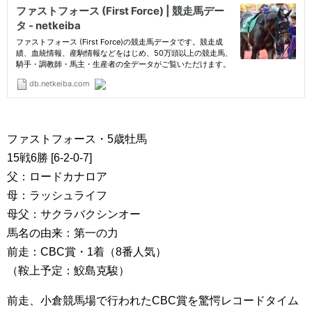
ファストフォース・5歳牡馬
15戦6勝 [6-2-0-7]
父：ロードカナロア
母：ラッシュライフ
母父：サクラバクシンオー
馬名の由来：第一の力
前走：CBC賞・1着（8番人気）
（鞍上予定：鮫島克駿）
前走、小倉競馬場で行われたCBC賞を驚愕レコードタイム