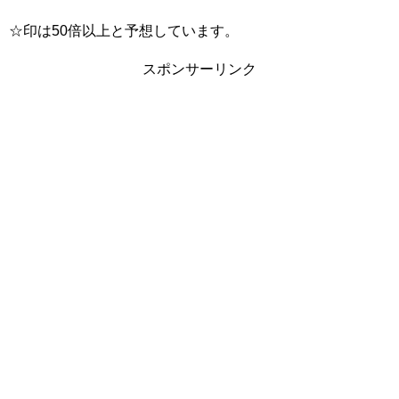
☆印は50倍以上と予想しています。
スポンサーリンク