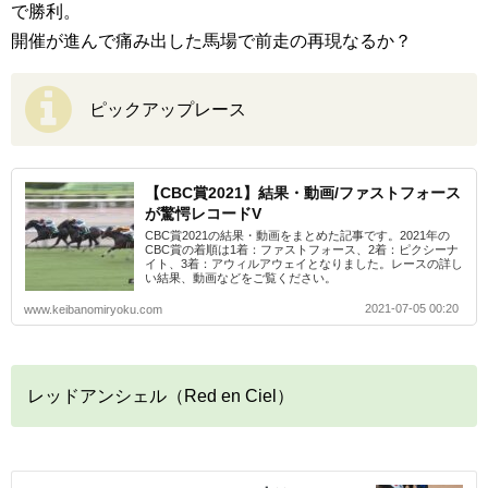
で勝利。
開催が進んで痛み出した馬場で前走の再現なるか？
ピックアップレース
【CBC賞2021】結果・動画/ファストフォース
が驚愕レコードV
CBC賞2021の結果・動画をまとめた記事です。2021年の
CBC賞の着順は1着：ファストフォース、2着：ピクシーナ
イト、3着：アウィルアウェイとなりました。レースの詳し
い結果、動画などをご覧ください。
2021-07-05 00:20
www.keibanomiryoku.com
レッドアンシェル（Red en Ciel）