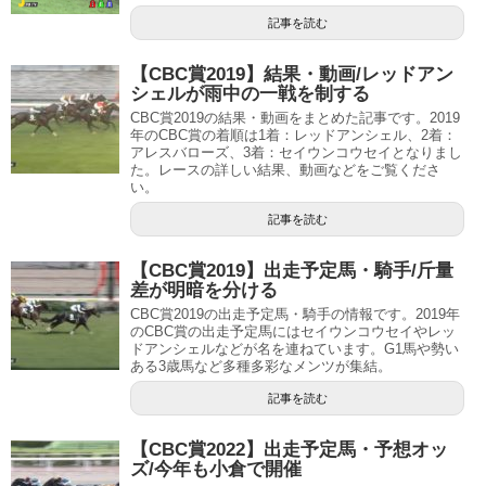
記事を読む
【CBC賞2019】結果・動画/レッドアン
シェルが雨中の一戦を制する
CBC賞2019の結果・動画をまとめた記事です。2019
年のCBC賞の着順は1着：レッドアンシェル、2着：
アレスバローズ、3着：セイウンコウセイとなりまし
た。レースの詳しい結果、動画などをご覧くださ
い。
記事を読む
【CBC賞2019】出走予定馬・騎手/斤量
差が明暗を分ける
CBC賞2019の出走予定馬・騎手の情報です。2019年
のCBC賞の出走予定馬にはセイウンコウセイやレッ
ドアンシェルなどが名を連ねています。G1馬や勢い
ある3歳馬など多種多彩なメンツが集結。
記事を読む
【CBC賞2022】出走予定馬・予想オッ
ズ/今年も小倉で開催