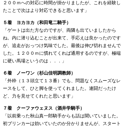
２００ｍへの対応に時間が掛かりましたが、これを経験し
たことで次はより対応できると思います」
５着 ヨカヨカ（和田竜二騎手）
「ゲートは出た方なのですが、両隣も出ていましたから
ね。内に潜り込むことが出来て、手応えは良かったのです
が、追走がおっつけ気味でした。最後は伸び切れませんで
した。１２００ｍに慣れてくれば通用するのですが、極端
に硬い馬場というのは．．．」
６着 ノーワン（杉山佳明調教師）
「外枠（１３頭立て１３番）でも、問題なくスムーズなレ
ースをして、ひと脚を使ってくれました。連闘だったけ
ど、力を見せてくれたと思います」
７着 クーファウェヌス（酒井学騎手）
「以前乗った秋山真一郎騎手からも話は聞いていました。
初ブリンカーは効いていたのか分かりませんが、スタート