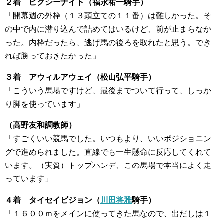
２着 ピクシーナイト（福永祐一騎手）
「開幕週の外枠（１３頭立ての１１番）は難しかった。そ
の中で内に潜り込んで詰めてはいるけど、前が止まらなか
った。内枠だったら、逃げ馬の後ろを取れたと思う。でき
れば勝っておきたかった」
３着 アウィルアウェイ（松山弘平騎手）
「こういう馬場ですけど、最後までついて行って、しっか
り脚を使っています」
（高野友和調教師）
「すごくいい競馬でした。いつもより、いいポジショニン
グで進められました。直線でも一生懸命に反応してくれて
います。（実質）トップハンデ、この馬場で本当によく走
っています」
４着 タイセイビジョン（
川田将雅
騎手）
「１６００ｍをメインに使ってきた馬なので、出だしは１