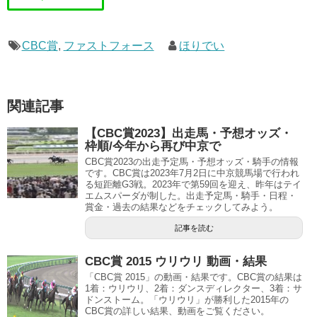
CBC賞
,
ファストフォース
ほりでい
関連記事
【CBC賞2023】出走馬・予想オッズ・
枠順/今年から再び中京で
CBC賞2023の出走予定馬・予想オッズ・騎手の情報
です。CBC賞は2023年7月2日に中京競馬場で行われ
る短距離G3戦。2023年で第59回を迎え、昨年はテイ
エムスパーダが制した。出走予定馬・騎手・日程・
賞金・過去の結果などをチェックしてみよう。
記事を読む
CBC賞 2015 ウリウリ 動画・結果
「CBC賞 2015」の動画・結果です。CBC賞の結果は
1着：ウリウリ、2着：ダンスディレクター、3着：サ
ドンストーム。「ウリウリ」が勝利した2015年の
CBC賞の詳しい結果、動画をご覧ください。