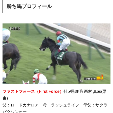
勝ち馬プロフィール
ファストフォース（First Force）
牡5/黒鹿毛 西村 真幸(栗
東)
父：ロードカナロア 母：ラッシュライフ 母父：サクラ
バクシンオー