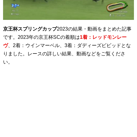
京王杯スプリングカップ
2023の結果・動画をまとめた記事
です。2023年の京王杯SCの着順は
1着：レッドモンレー
ヴ
、2着：ウインマーベル、3着：ダディーズビビッドとな
りました。レースの詳しい結果、動画などをご覧くださ
い。