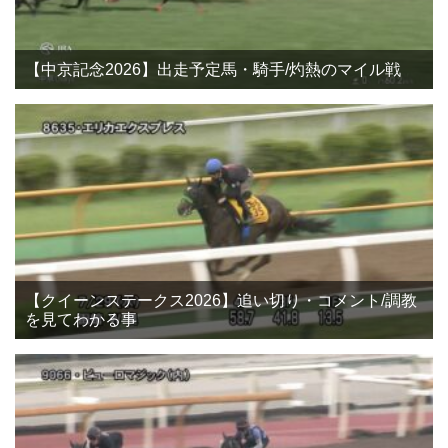
【中京記念2026】出走予定馬・騎手/灼熱のマイル戦
【クイーンステークス2026】追い切り・コメント/調教
を見てわかる事