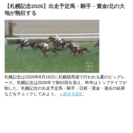
【札幌記念2026】出走予定馬・騎手・賞金/北の大
地が熱狂する
札幌記念は2026年8月16日に札幌競馬場で行われる夏のビッグレ
ース。札幌記念は2026年で第62回を迎え、昨年はトップナイフが
制した。札幌記念の出走予定馬・騎手・日程・賞金・過去の結果
などをチェックしてみよう。
» 続きを読む