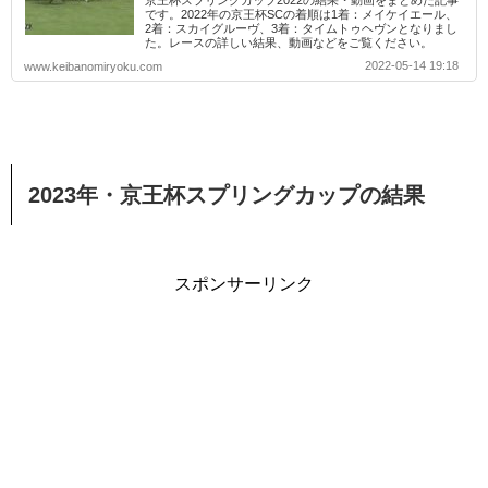
京王杯スプリングカップ2022の結果・動画をまとめた記事
です。2022年の京王杯SCの着順は1着：メイケイエール、
2着：スカイグルーヴ、3着：タイムトゥヘヴンとなりまし
た。レースの詳しい結果、動画などをご覧ください。
2022-05-14 19:18
www.keibanomiryoku.com
2023年・京王杯スプリングカップの結果
スポンサーリンク