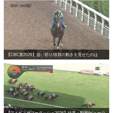
【CBC賞2026】追い切り/抜群の動きを見せたのは
【アイビスサマーダッシュ2026】結果・動画/ピューロ