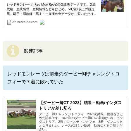
関連記事
レッドモンレーヴは前走のダービー卿チャレンジトロ
フィーで７着に敗れていた
【ダービー卿CT 2023】結果・動画/インダス
トリアが差し切る
ダービー卿チャレンジトロフィー2023の結果・動画をまと
めた記事です。2023年のダービー卿CTの着順は1着：イン
ダストリア、2着：ジャスティンカフェ、3着：ゾンニッヒ
となりました。レースの詳しい結果、動画などをご覧くだ
さい。