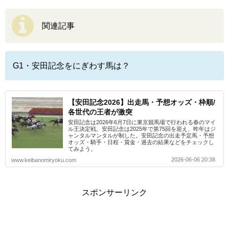
関連記事
G1・安田記念をにぎわす馬は？
【安田記念2026】出走馬・予想オッズ・枠順/
各世代の王者が激突
安田記念は2026年6月7日に東京競馬場で行われる春のマイ
ル王決定戦。安田記念は2025年で第75回を迎え、昨年はジ
ャンタルマンタルが制した。安田記念の出走予定馬・予想
オッズ・騎手・日程・賞金・過去の結果などをチェックし
てみよう。
2026-06-06 20:38
www.keibanomiryoku.com
スポンサーリンク