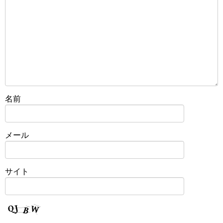
名前
メール
サイト