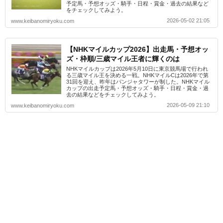
予定馬・予想オッズ・騎手・日程・賞金・過去の結果など
をチェックしてみよう。
2026-05-02 21:05
www.keibanomiryoku.com
【NHKマイルカップ2026】出走馬・予想オッ
ズ・枠順/三歳マイル王者に輝くのは
NHKマイルカップは2026年5月10日に東京競馬場で行われ
る三歳マイル王を決める一戦。NHKマイルCは2026年で第
31回を迎え、昨年はパンジャタワーが制した。NHKマイル
カップの出走予定馬・予想オッズ・騎手・日程・賞金・過
去の結果などをチェックしてみよう。
2026-05-09 21:10
www.keibanomiryoku.com