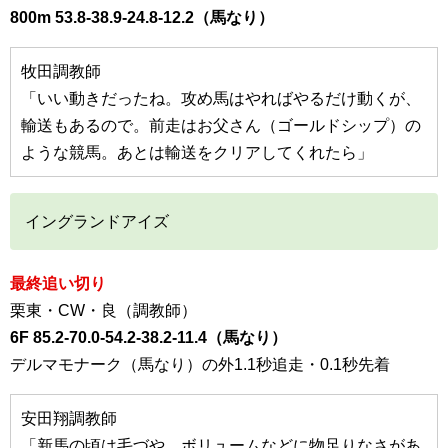
800m 53.8-38.9-24.8-12.2（馬なり）
牧田調教師
「いい動きだったね。攻め馬はやればやるだけ動くが、
輸送もあるので。前走はお父さん（ゴールドシップ）の
ような競馬。あとは輸送をクリアしてくれたら」
イングランドアイズ
最終追い切り
栗東・CW・良（調教師）
6F 85.2-70.0-54.2-38.2-11.4（馬なり）
デルマモナーク（馬なり）の外1.1秒追走・0.1秒先着
安田翔調教師
「新馬の頃は毛づや、ボリュームなどに物足りなさがあ