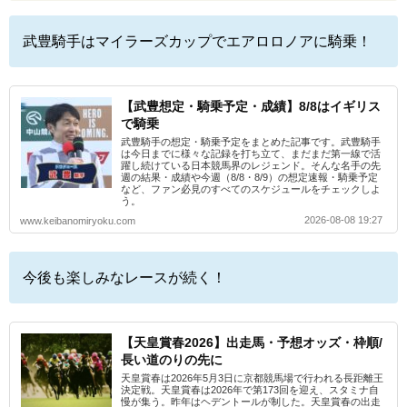
武豊騎手はマイラーズカップでエアロロノアに騎乗！
【武豊想定・騎乗予定・成績】8/8はイギリス
で騎乗
武豊騎手の想定・騎乗予定をまとめた記事です。武豊騎手
は今日までに様々な記録を打ち立て、まだまだ第一線で活
躍し続けている日本競馬界のレジェンド。そんな名手の先
週の結果・成績や今週（8/8・8/9）の想定速報・騎乗予定
など、ファン必見のすべてのスケジュールをチェックしよ
う。
2026-08-08 19:27
www.keibanomiryoku.com
今後も楽しみなレースが続く！
【天皇賞春2026】出走馬・予想オッズ・枠順/
長い道のりの先に
天皇賞春は2026年5月3日に京都競馬場で行われる長距離王
決定戦。天皇賞春は2026年で第173回を迎え、スタミナ自
慢が集う。昨年はヘデントールが制した。天皇賞春の出走