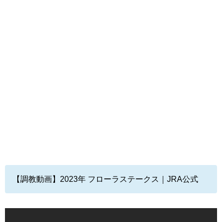
【調教動画】2023年 フローラステークス｜JRA公式