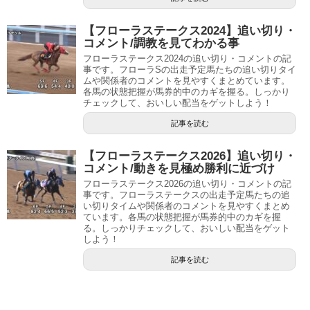
【フローラステークス2024】追い切り・
コメント/調教を見てわかる事
フローラステークス2024の追い切り・コメントの記
事です。フローラSの出走予定馬たちの追い切りタイ
ムや関係者のコメントを見やすくまとめています。
各馬の状態把握が馬券的中のカギを握る。しっかり
チェックして、おいしい配当をゲットしよう！
記事を読む
【フローラステークス2026】追い切り・
コメント/動きを見極め勝利に近づけ
フローラステークス2026の追い切り・コメントの記
事です。フローラステークスの出走予定馬たちの追
い切りタイムや関係者のコメントを見やすくまとめ
ています。各馬の状態把握が馬券的中のカギを握
る。しっかりチェックして、おいしい配当をゲット
しよう！
記事を読む