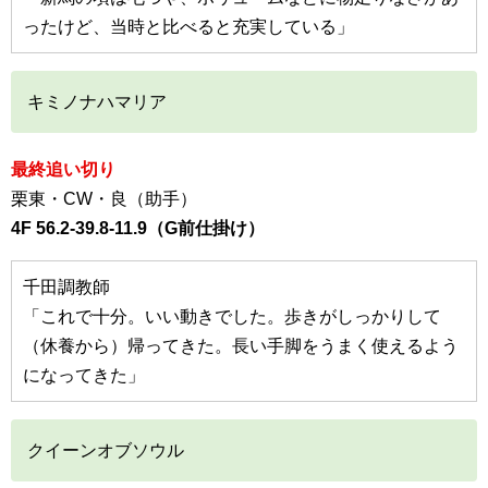
ったけど、当時と比べると充実している」
キミノナハマリア
最終追い切り
栗東・CW・良（助手）
4F 56.2-39.8-11.9（G前仕掛け）
千田調教師
「これで十分。いい動きでした。歩きがしっかりして
（休養から）帰ってきた。長い手脚をうまく使えるよう
になってきた」
クイーンオブソウル