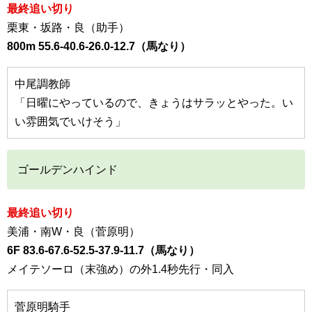
最終追い切り
栗東・坂路・良（助手）
800m 55.6-40.6-26.0-12.7（馬なり）
中尾調教師
「日曜にやっているので、きょうはサラッとやった。い
い雰囲気でいけそう」
ゴールデンハインド
最終追い切り
美浦・南W・良（菅原明）
6F 83.6-67.6-52.5-37.9-11.7（馬なり）
メイテソーロ（末強め）の外1.4秒先行・同入
菅原明騎手