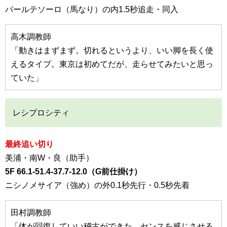
パールテソーロ（馬なり）の内1.5秒追走・同入
高木調教師
「動きはまずまず。切れるというより、いい脚を長く使
えるタイプ。東京は初めてだが、走らせてみたいと思っ
ていた」
レシプロシティ
最終追い切り
美浦・南W・良（助手）
5F 66.1-51.4-37.7-12.0（G前仕掛け）
ニシノメサイア（強め）の外0.1秒先行・0.5秒先着
田村調教師
「体が回復していい稽古ができた。センスを感じさせる