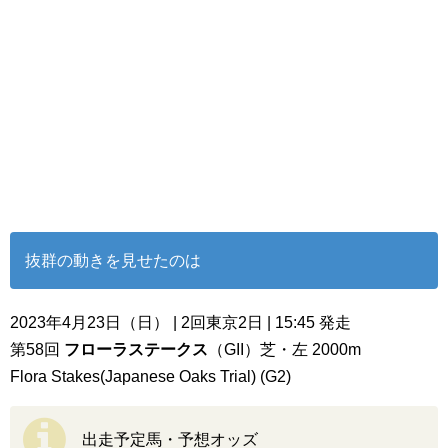
抜群の動きを見せたのは
2023年4月23日（日） | 2回東京2日 | 15:45 発走
第58回
フローラステークス
（GII）芝・左 2000m
Flora Stakes(Japanese Oaks Trial) (G2)
出走予定馬・予想オッズ