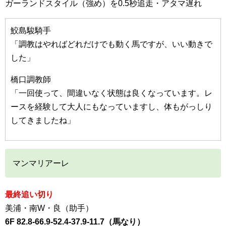
ガーランドスタイル（強め）を0.5秒追走・アタマ遅れ
鮫島駿騎手
「調教はやればどれだけでも動く馬ですが、いい動きで
した」
橋口調教師
「一回使って、間違いなく状態は良くなっています。レ
ースを経験して大人にもなっていますし、体もがっしり
してきましたね」
マンマリアーレ
最終追い切り
美浦・南W・良（助手）
6F 82.8-66.9-52.4-37.9-11.7（馬なり）