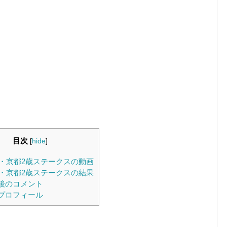
目次
[
hide
]
年・京都2歳ステークスの動画
年・京都2歳ステークスの結果
後のコメント
プロフィール