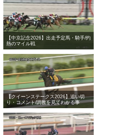
【中京記念2026】出走予定馬・騎手/灼
熱のマイル戦
【クイーンステークス2026】追い切
り・コメント/調教を見てわかる事