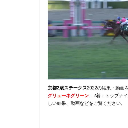
京都2歳ステークス
2022の結果・動画
グリューネグリーン
、2着：トップナ
しい結果、動画などをご覧ください。