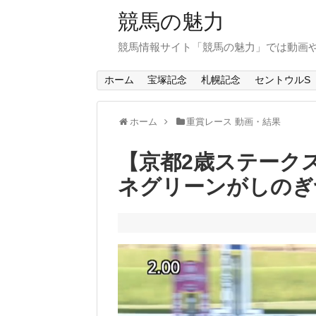
競馬の魅力
競馬情報サイト「競馬の魅力」では動画
ホーム
宝塚記念
札幌記念
セントウルS
ホーム
重賞レース 動画・結果
【京都2歳ステークス
ネグリーンがしのぎ