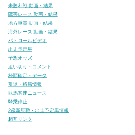
未勝利戦 動画・結果
障害レース 動画・結果
地方重賞 動画・結果
海外レース 動画・結果
パトロールビデオ
出走予定馬
予想オッズ
追い切り・コメント
枠順確定・データ
引退・移籍情報
競馬関連ニュース
騎乗停止
2歳新馬戦・出走予定馬情報
相互リンク