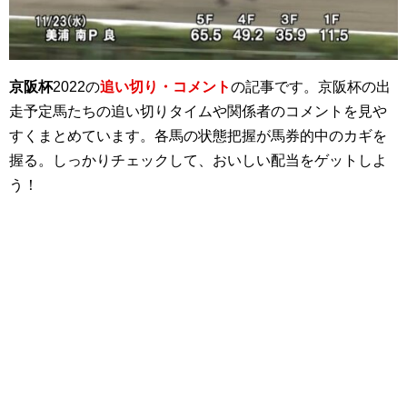
京阪杯
2022の
追い切り・コメント
の記事です。京阪杯の出
走予定馬たちの追い切りタイムや関係者のコメントを見や
すくまとめています。各馬の状態把握が馬券的中のカギを
握る。しっかりチェックして、おいしい配当をゲットしよ
う！