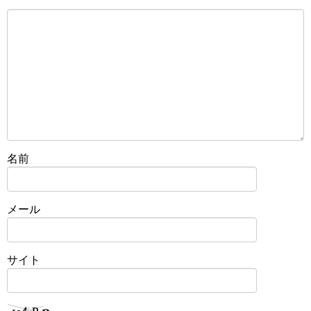
名前
メール
サイト