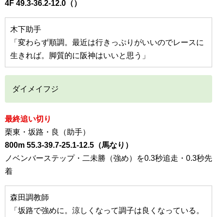
4F 49.3-36.2-12.0（）
木下助手
「変わらず順調。最近は行きっぷりがいいのでレースに
生きれば。脚質的に阪神はいいと思う」
ダイメイフジ
最終追い切り
栗東・坂路・良（助手）
800m 55.3-39.7-25.1-12.5（馬なり）
ノベンバーステップ・二未勝（強め）を0.3秒追走・0.3秒先
着
森田調教師
「坂路で強めに。涼しくなって調子は良くなっている。