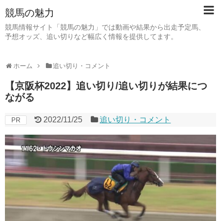
競馬の魅力
競馬情報サイト「競馬の魅力」では動画や結果から出走予定馬、
予想オッズ、追い切りなど幅広く情報を提供してます。
ホーム
追い切り・コメント
【京阪杯2022】追い切り/追い切りが結果につ
ながる
2022/11/25
追い切り・コメント
PR