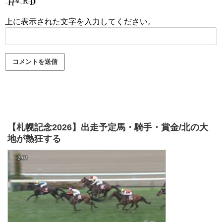
上に表示された文字を入力してください。
【札幌記念2026】出走予定馬・騎手・賞金/北の大
地が熱狂する