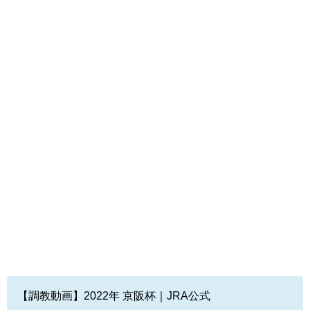
【調教動画】2022年 京阪杯｜JRA公式