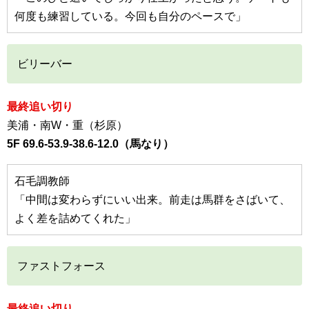
何度も練習している。今回も自分のペースで」
ビリーバー
最終追い切り
美浦・南W・重（杉原）
5F 69.6-53.9-38.6-12.0（馬なり）
石毛調教師
「中間は変わらずにいい出来。前走は馬群をさばいて、
よく差を詰めてくれた」
ファストフォース
最終追い切り