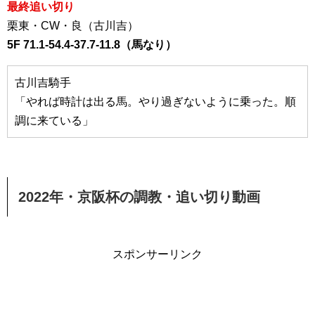
最終追い切り
栗東・CW・良（古川吉）
5F 71.1-54.4-37.7-11.8（馬なり）
古川吉騎手
「やれば時計は出る馬。やり過ぎないように乗った。順
調に来ている」
2022年・京阪杯の調教・追い切り動画
スポンサーリンク