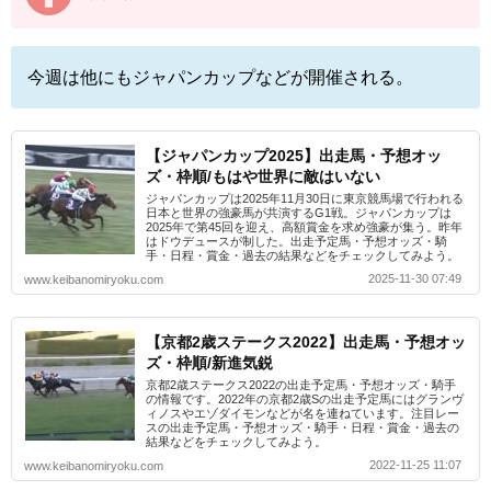
今週は他にもジャパンカップなどが開催される。
【ジャパンカップ2025】出走馬・予想オッ
ズ・枠順/もはや世界に敵はいない
ジャパンカップは2025年11月30日に東京競馬場で行われる
日本と世界の強豪馬が共演するG1戦。ジャパンカップは
2025年で第45回を迎え、高額賞金を求め強豪が集う。昨年
はドウデュースが制した。出走予定馬・予想オッズ・騎
手・日程・賞金・過去の結果などをチェックしてみよう。
2025-11-30 07:49
www.keibanomiryoku.com
【京都2歳ステークス2022】出走馬・予想オッ
ズ・枠順/新進気鋭
京都2歳ステークス2022の出走予定馬・予想オッズ・騎手
の情報です。2022年の京都2歳Sの出走予定馬にはグランヴ
ィノスやエゾダイモンなどが名を連ねています。注目レー
スの出走予定馬・予想オッズ・騎手・日程・賞金・過去の
結果などをチェックしてみよう。
2022-11-25 11:07
www.keibanomiryoku.com