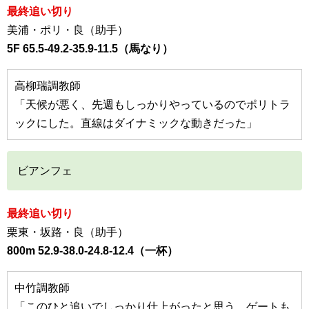
最終追い切り
美浦・ポリ・良（助手）
5F 65.5-49.2-35.9-11.5（馬なり）
高柳瑞調教師
「天候が悪く、先週もしっかりやっているのでポリトラ
ックにした。直線はダイナミックな動きだった」
ビアンフェ
最終追い切り
栗東・坂路・良（助手）
800m 52.9-38.0-24.8-12.4（一杯）
中竹調教師
「このひと追いでしっかり仕上がったと思う。ゲートも