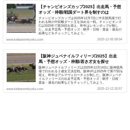
【チャンピオンズカップ2025】出走馬・予想
オッズ・枠順/戦国ダート界を制すのは
チャンピオンズカップは2025年12月7日に中京競馬場で行
われる秋の中距離ダート王を決める一戦。チャンピオンズ
Cは2025年で第26回を迎え、昨年はレモンポップが制し
た。出走予定馬・予想オッズ・騎手・日程・賞金・過去の
結果などをチェックしてみよう。
2025-12-05 08:04
www.keibanomiryoku.com
【阪神ジュベナイルフィリーズ2025】出走
馬・予想オッズ・枠順/若き才女を探せ
阪神ジュベナイルフィリーズは2025年12月14日に阪神競馬
場で行われる２歳女王決定戦。阪神JFは2025年で第77回を
迎え、昨年はアルマヴェローチェが制した。阪神ジュベナ
イルフィリーズの出走予定馬・予想オッズ・騎手・日程・
賞金・過去の結果などをチェックしてみよう。
2025-12-12 20:57
www.keibanomiryoku.com