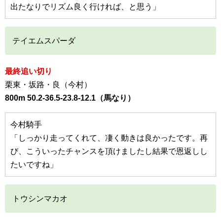
出たなりでリズム良く行ければ、と思う」
テイエムスパーダ
最終追い切り
栗東・坂路・良（今村）
800m 50.2-36.5-23.8-12.1（馬なり）
今村騎手
「しっかり走ってくれて、凄く動きは良かったです。再
び、こういったチャンスを頂けましたし結果で恩返しし
たいですね」
トウシンマカオ