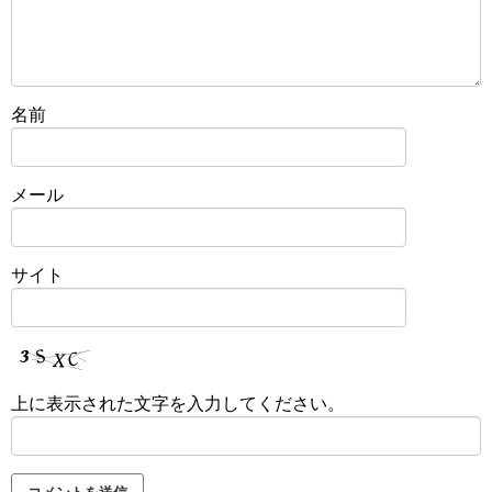
名前
メール
サイト
上に表示された文字を入力してください。