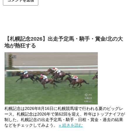
【札幌記念2026】出走予定馬・騎手・賞金/北の大
地が熱狂する
札幌記念は2026年8月16日に札幌競馬場で行われる夏のビッグレ
ース。札幌記念は2026年で第62回を迎え、昨年はトップナイフが
制した。札幌記念の出走予定馬・騎手・日程・賞金・過去の結果
などをチェックしてみよう。
» 続きを読む