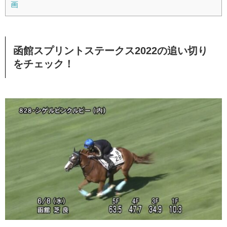
画
函館スプリントステークス2022の追い切り
をチェック！