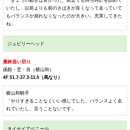
「きょうの動きは良かった。前走でも持ち時計を詰めて
いたし、以前よりも前のさばきが良くなって走っていて
もバランスが崩れなくなったのが大きい。充実してきた
ね」
ジュビリーヘッド
最終追い切り
函館・芝・良（横山和）
4F 51.7-37.3-11.5（馬なり）
横山和騎手
「やりすぎることなくいい感じでした。バランスよく走
れていたし、言うことないです」
タイセイアベニール