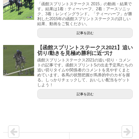
「函館スプリントステークス 2015」の動画・結果で
す。結果は1着：ティーハーフ、2着：アースソニッ
ク、3着：レンイングランド。「ティーハーフ」が勝
利した2015年の函館スプリントステークスの詳しい
結果、動画をご覧ください。
記事を読む
【函館スプリントステークス2021】追い
切り/動きを見極め勝利に近づけ
函館スプリントステークス2021の追い切り・コメン
トの記事です。函館スプリントSの出走予定馬たちの
追い切りタイムや関係者のコメントを見やすくまと
めています。各馬の状態把握が馬券的中のカギを握
る。しっかりチェックして、おいしい配当をゲット
しよう！
記事を読む