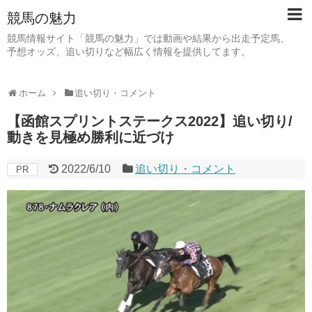
競馬の魅力
競馬情報サイト「競馬の魅力」では動画や結果から出走予定馬、
予想オッズ、追い切りなど幅広く情報を提供してます。
ホーム
追い切り・コメント
【函館スプリントステークス2022】追い切り/
動きを見極め勝利に近づけ
2022/6/10
追い切り・コメント
PR