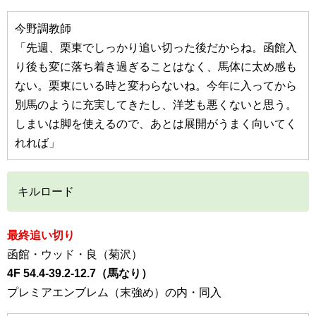
今野調教師
「先週、栗東でしっかり追い切った後だからね。函館入
り後も変に落ち着き過ぎることはなく、馬体に太め感も
ない。栗東にいる時と変わらないね。今年に入ってから
別馬のように充実してきたし、洋芝も悪くないと思う。
しまいは脚を使えるので、あとは展開がうまく向いてく
れれば」
キルロード
最終追い切り
函館・ウッド・良（菊沢）
4F 54.4-39.2-12.7（馬なり）
プレミアエンブレム（末強め）の内・同入