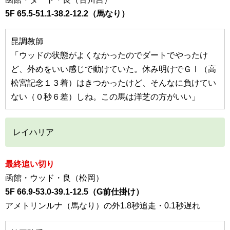
5F 65.5-51.1-38.2-12.2（馬なり）
昆調教師
「ウッドの状態がよくなかったのでダートでやったけ
ど、外めをいい感じで動けていた。休み明けでＧⅠ（高
松宮記念１３着）はきつかったけど、そんなに負けてい
ない（０秒６差）しね。この馬は洋芝の方がいい」
レイハリア
最終追い切り
函館・ウッド・良（松岡）
5F 66.9-53.0-39.1-12.5（G前仕掛け）
アメトリンルナ（馬なり）の外1.8秒追走・0.1秒遅れ