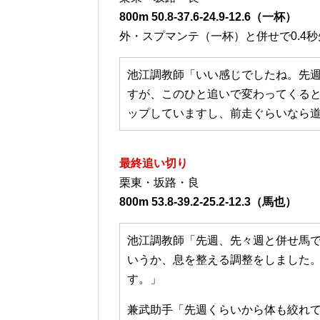
800m 50.8-37.6-24.9-12.6（一杯）
外・スプマンテ（一杯）と併せで0.4秒
池江調教師「いい感じでしたね。先
すが、このひと追いで変わってくる
ップしていますし、前走ぐらいなら
最終追い切り
栗東・坂路・良
800m 53.8-39.2-25.2-12.3（馬也）
池江調教師「先週、先々週と併せ馬
いうか、息を整える調整をしました
す。」
兼武助手「先週くらいから体も絞れ