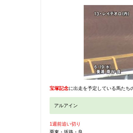
宝塚記念
に出走を予定している馬たち
アルアイン
1週前追い切り
栗東・坂路・良