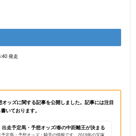
:40 発走
予想オッズに関する記事を公開しました。記事には注目
も書いております。
9】出走予定馬・予想オッズ/春の中距離王が決まる
出走予定馬・予想オッズ・騎手の情報です。2019年の宝塚