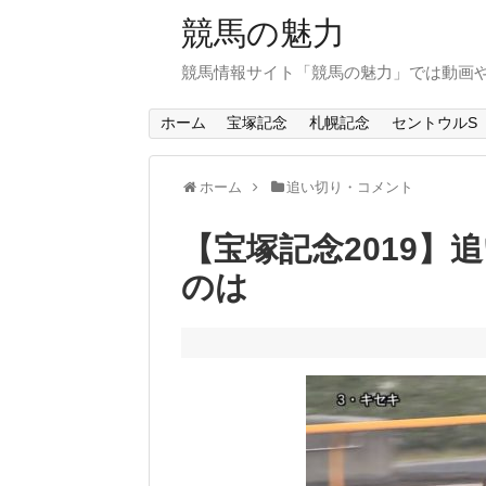
競馬の魅力
競馬情報サイト「競馬の魅力」では動画
ホーム
宝塚記念
札幌記念
セントウルS
ホーム
追い切り・コメント
【宝塚記念2019】
のは