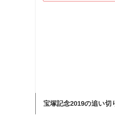
宝塚記念2019の追い