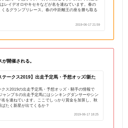
はレイデオロやキセキなどが名を連ねています。春の
くくるグランプリレース。春の中距離王の座を勝ち取る
2019-06-17 21:59
スが開催される。
テークス2019】出走予定馬・予想オッズ/新た
クス2019の出走予定馬・予想オッズ・騎手の情報で
京ジャンプＳの出走予定馬にはシンキングダンサーやシン
が名を連ねています。ここでしっかり賞金を加算し、秋
羽ばたく新星が出てくるか？
2019-06-17 18:25