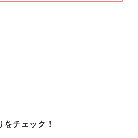
切りをチェック！