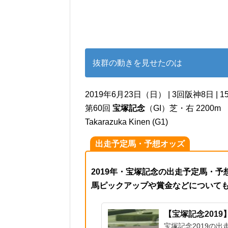
抜群の動きを見せたのは
2019年6月23日（日） | 3回阪神8日 | 15
第60回
宝塚記念
（GI）芝・右 2200m
Takarazuka Kinen (G1)
出走予定馬・予想オッズ
2019年・宝塚記念の出走予定馬・
馬ピックアップや賞金などについて
【宝塚記念201
宝塚記念2019の