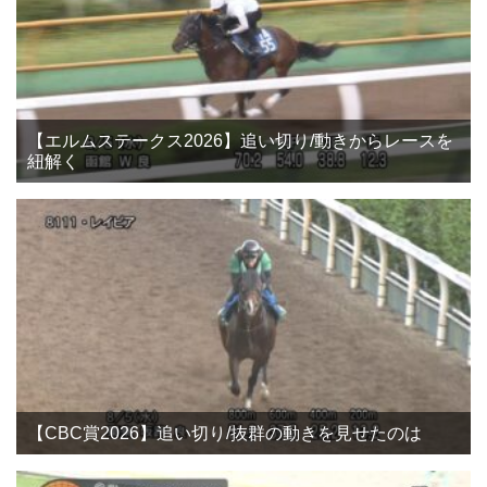
【エルムステークス2026】追い切り/動きからレースを
紐解く
【CBC賞2026】追い切り/抜群の動きを見せたのは