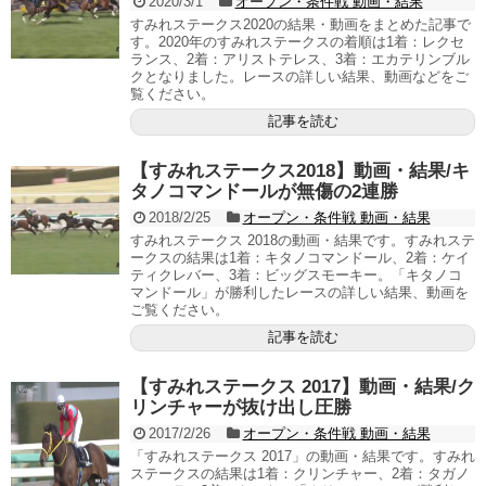
2020/3/1
オープン・条件戦 動画・結果
すみれステークス2020の結果・動画をまとめた記事で
す。2020年のすみれステークスの着順は1着：レクセ
ランス、2着：アリストテレス、3着：エカテリンブル
クとなりました。レースの詳しい結果、動画などをご
覧ください。
記事を読む
【すみれステークス2018】動画・結果/キ
タノコマンドールが無傷の2連勝
2018/2/25
オープン・条件戦 動画・結果
すみれステークス 2018の動画・結果です。すみれステ
ークスの結果は1着：キタノコマンドール、2着：ケイ
ティクレバー、3着：ビッグスモーキー。「キタノコ
マンドール」が勝利したレースの詳しい結果、動画を
ご覧ください。
記事を読む
【すみれステークス 2017】動画・結果/ク
リンチャーが抜け出し圧勝
2017/2/26
オープン・条件戦 動画・結果
「すみれステークス 2017」の動画・結果です。すみれ
ステークスの結果は1着：クリンチャー、2着：タガノ