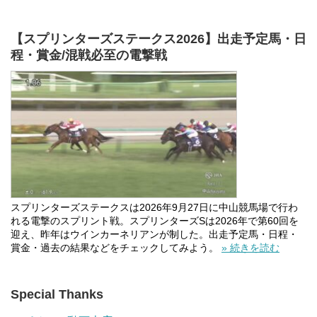
【スプリンターズステークス2026】出走予定馬・日
程・賞金/混戦必至の電撃戦
スプリンターズステークスは2026年9月27日に中山競馬場で行わ
れる電撃のスプリント戦。スプリンターズSは2026年で第60回を
迎え、昨年はウインカーネリアンが制した。出走予定馬・日程・
賞金・過去の結果などをチェックしてみよう。
» 続きを読む
Special Thanks