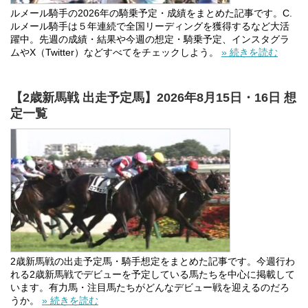
ルメール騎手の2026年の騎乗予定・成績をまとめた記事です。C.
ルメール騎手は５年連続で全国リーディングを獲得するなど大活
躍中。先週の成績・結果や今週の想定・騎乗予定、インスタグラ
ムやX（Twitter）などすべてをチェックしよう。
» 続きを読む
【2歳新馬戦 出走予定馬】2026年8月15日・16日 想
定一覧
2歳新馬戦の出走予定馬・騎手想定をまとめた記事です。今週行わ
れる2歳新馬戦でデビューを予定している馬たちを中心に掲載して
います。有力馬・注目馬たちがどんなデビュー戦を迎えるのだろ
うか。
» 続きを読む