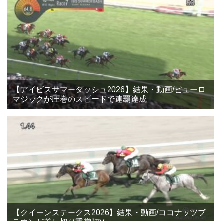
【アイビスサマーダッシュ2026】結果・動画/ピューロ
マジックが圧巻のスピードで連覇達成
【クイーンステークス2026】結果・動画/ココナッツブ