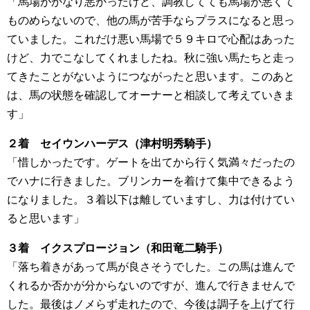
「馬場がかなり悪かったけど、調教してても馬場が悪くて
ものめらないので、他の馬が苦手ならプラスになると思っ
ていました。これだけ悪い馬場で５９キロで心配はあった
けど、力でこなしてくれましたね。秋に強い馬たちと走っ
てきたことがないようにつながったと思います。このあと
は、馬の状態を確認してオーナーと相談して考えていきま
す」
２着 セイウンハーデス（津村明秀騎手）
「惜しかったです。ゲートを出てから行く気満々だったの
でハナに行きました。ブリンカーを着けて集中できるよう
になりました。３着以下は離していますし、力は付けてい
ると思います」
３着 イクスプロージョン（和田竜二騎手）
「落ち着きがあって馬が良さそうでした。この馬は進んで
くれるか否かが分からないのですが、進んで行きませんで
した。最後はノメらず走れたので、今後は調子を上げて行