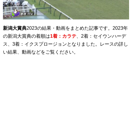
新潟大賞典
2023の結果・動画をまとめた記事です。2023年
の新潟大賞典の着順は
1着：カラテ
、2着：セイウンハーデ
ス、3着：イクスプロージョンとなりました。レースの詳し
い結果、動画などをご覧ください。