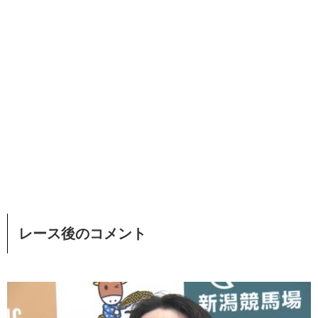
レース後のコメント