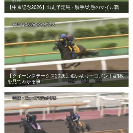
【中京記念2026】出走予定馬・騎手/灼熱のマイル戦
【クイーンステークス2026】追い切り・コメント/調教
を見てわかる事