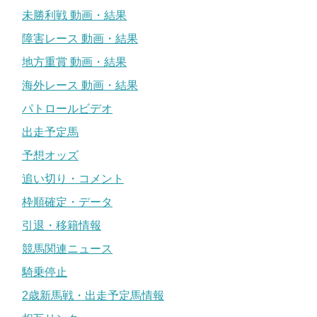
未勝利戦 動画・結果
障害レース 動画・結果
地方重賞 動画・結果
海外レース 動画・結果
パトロールビデオ
出走予定馬
予想オッズ
追い切り・コメント
枠順確定・データ
引退・移籍情報
競馬関連ニュース
騎乗停止
2歳新馬戦・出走予定馬情報