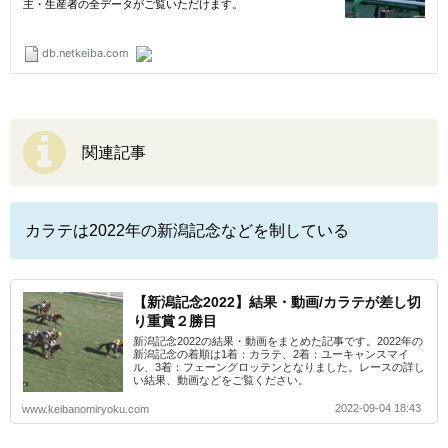
関連記事
カラテは2022年の新潟記念などを制している
【新潟記念2022】結果・動画/カラテが差し切
り重賞２勝目
新潟記念2022の結果・動画をまとめた記事です。2022年の
新潟記念の着順は1着：カラテ、2着：ユーキャンスマイ
ル、3着：フェーングロッテンとなりました。レースの詳し
い結果、動画などをご覧ください。
2022-09-04 18:43
www.keibanomiryoku.com