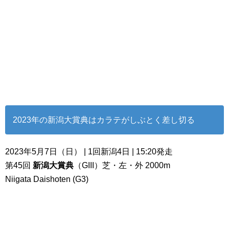
2023年の新潟大賞典はカラテがしぶとく差し切る
2023年5月7日（日） | 1回新潟4日 | 15:20発走
第45回
新潟大賞典
（GIII）芝・左・外 2000m
Niigata Daishoten (G3)