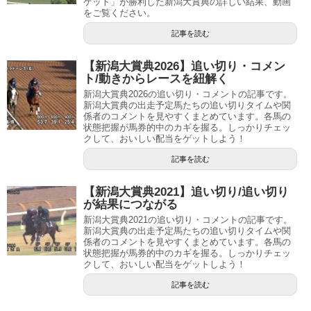
ゲット」が勝利した新潟大賞典の詳しい結果、動画
をご覧ください。
記事を読む
【新潟大賞典2026】追い切り・コメン
ト/動きからレースを紐解く
新潟大賞典2026の追い切り・コメントの記事です。
新潟大賞典の出走予定馬たちの追い切りタイムや関
係者のコメントを見やすくまとめています。各馬の
状態把握が馬券的中のカギを握る。しっかりチェッ
クして、おいしい配当をゲットしよう！
記事を読む
【新潟大賞典2021】追い切り/追い切り
が結果につながる
新潟大賞典2021の追い切り・コメントの記事です。
新潟大賞典の出走予定馬たちの追い切りタイムや関
係者のコメントを見やすくまとめています。各馬の
状態把握が馬券的中のカギを握る。しっかりチェッ
クして、おいしい配当をゲットしよう！
記事を読む