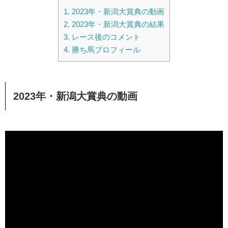
1.
2023年・新潟大賞典の動画
2.
2023年・新潟大賞典の結果
3.
レース後のコメント
4.
勝ち馬プロフィール
2023年・新潟大賞典の動画