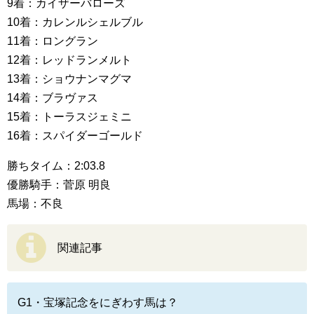
9着：カイザーバローズ
10着：カレンルシェルブル
11着：ロングラン
12着：レッドランメルト
13着：ショウナンマグマ
14着：ブラヴァス
15着：トーラスジェミニ
16着：スパイダーゴールド
勝ちタイム：2:03.8
優勝騎手：菅原 明良
馬場：不良
関連記事
G1・宝塚記念をにぎわす馬は？