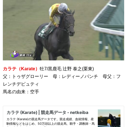
カラテ（Karate）
牡7/黒鹿毛 辻野 泰之(栗東)
父：トゥザグローリー 母：レディーノパンチ 母父：フ
レンチデピュティ
馬名の由来：空手