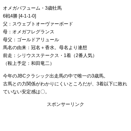
オメガパフューム・3歳牡馬
6戦4勝 [4-1-1-0]
父：スウェプトオーヴァーボード
母：オメガフレグランス
母父：ゴールドアリュール
馬名の由来：冠名＋香水。母名より連想
前走：シリウスステークス・1着（2番人気）
（鞍上予定：和田竜二）
今年のJBCクラシック出走馬の中で唯一の3歳馬。
古馬との力関係がわかりにくいところだが、3着以下に敗れ
ていない安定感は〇。
スポンサーリンク