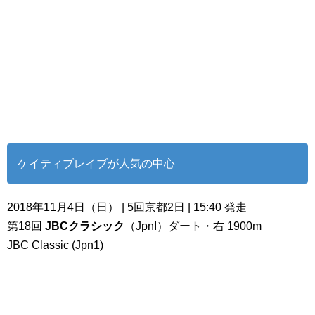
ケイティブレイブが人気の中心
2018年11月4日（日） | 5回京都2日 | 15:40 発走
第18回
JBCクラシック
（JpnI）ダート・右 1900m
JBC Classic (Jpn1)