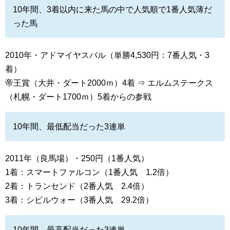
10年間、3着以内に来た馬の中で人気順で1番人気薄だ
った馬
2010年・アドマイヤスバル（単勝4,530円：7番人気・3
着）
帝王賞（大井・ダート2000ｍ）4着 ⇒ エルムステークス
（札幌・ダート1700ｍ）5着からの参戦
10年間、最低配当だった3連単
2011年（良馬場）・250円（1番人気）
1着：スマートファルコン（1番人気 1.2倍）
2着：トランセンド（2番人気 2.4倍）
3着：シビルウォー（3番人気 29.2倍）
10年間、最高配当だった3連単