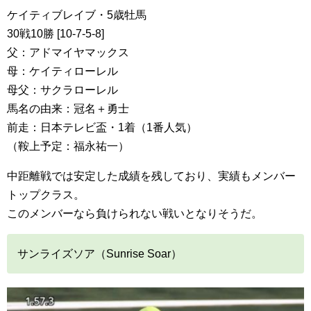
ケイティブレイブ・5歳牡馬
30戦10勝 [10-7-5-8]
父：アドマイヤマックス
母：ケイティローレル
母父：サクラローレル
馬名の由来：冠名＋勇士
前走：日本テレビ盃・1着（1番人気）
（鞍上予定：福永祐一）
中距離戦では安定した成績を残しており、実績もメンバー
トップクラス。
このメンバーなら負けられない戦いとなりそうだ。
サンライズソア（Sunrise Soar）