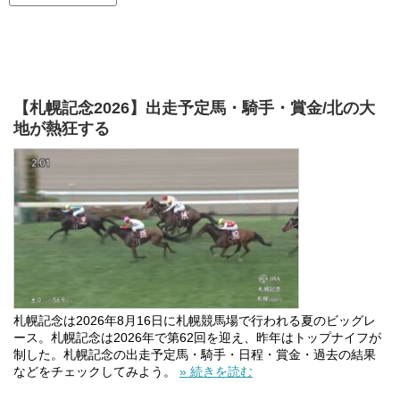
【札幌記念2026】出走予定馬・騎手・賞金/北の大
地が熱狂する
札幌記念は2026年8月16日に札幌競馬場で行われる夏のビッグレ
ース。札幌記念は2026年で第62回を迎え、昨年はトップナイフが
制した。札幌記念の出走予定馬・騎手・日程・賞金・過去の結果
などをチェックしてみよう。
» 続きを読む