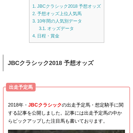
1.
JBCクラシック2018 予想オッズ
2.
予想オッズ上位人気馬
3.
10年間の人気別データ
3.1.
オッズデータ
4.
日程・賞金
JBCクラシック2018 予想オッズ
出走予定馬
2018年・
JBCクラシック
の出走予定馬・想定騎手に関
する記事を公開しました。記事には出走予定馬の中か
らピックアップした注目馬も書いております。