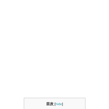
目次
[
hide
]