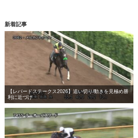
新着記事
【レパードステークス2026】追い切り/動きを見極め勝
利に近づけ