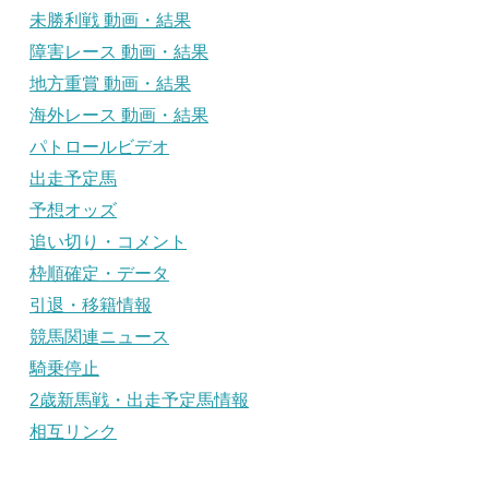
未勝利戦 動画・結果
障害レース 動画・結果
地方重賞 動画・結果
海外レース 動画・結果
パトロールビデオ
出走予定馬
予想オッズ
追い切り・コメント
枠順確定・データ
引退・移籍情報
競馬関連ニュース
騎乗停止
2歳新馬戦・出走予定馬情報
相互リンク