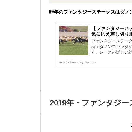
昨年のファンタジーステークスはダノ
【ファンタジーステ
気に応え差し切り
ファンタジーステーク
着：ダノンファンタジ
た。レースの詳しい
www.keibanomiryoku.com
2019年・ファンタジ