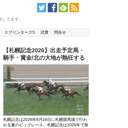
供してます。
スプリンターズS
武豊
問合せ
【札幌記念2026】出走予定馬・
騎手・賞金/北の大地が熱狂する
札幌記念は2026年8月16日に札幌競馬場で行わ
れる夏のビッグレース。札幌記念は2026年で第