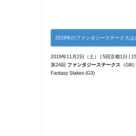
2019年のファンタジーステークス
2019年11月2日（土） | 5回京都1日 | 1
第24回
ファンタジーステークス
（GII
Fantasy Stakes (G3)