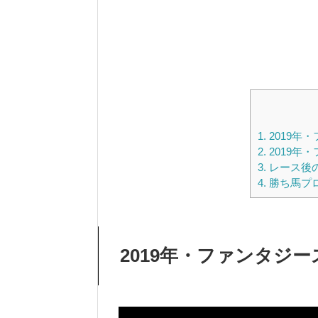
1.
2019年
2.
2019年
3.
レース後
4.
勝ち馬プ
2019年・ファンタジ