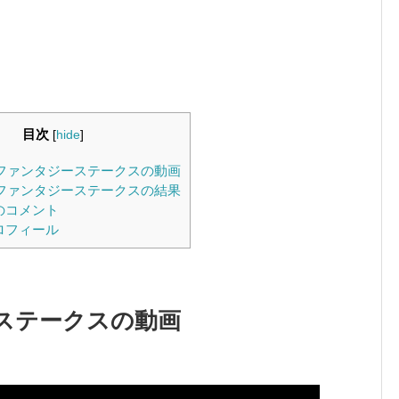
目次
[
hide
]
・ファンタジーステークスの動画
・ファンタジーステークスの結果
のコメント
ロフィール
ーステークスの動画