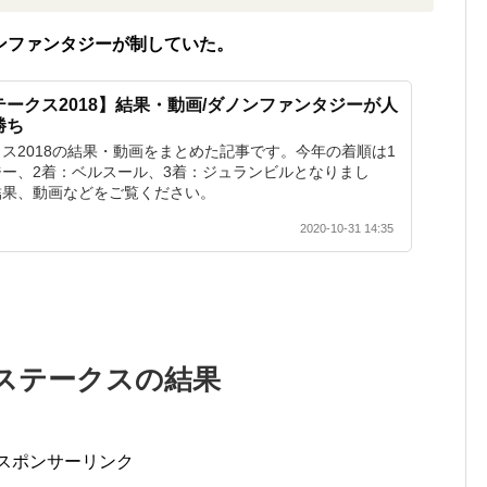
ンファンタジーが制していた。
ークス2018】結果・動画/ダノンファンタジーが人
勝ち
ス2018の結果・動画をまとめた記事です。今年の着順は1
ー、2着：ベルスール、3着：ジュランビルとなりまし
結果、動画などをご覧ください。
2020-10-31 14:35
ーステークスの結果
スポンサーリンク