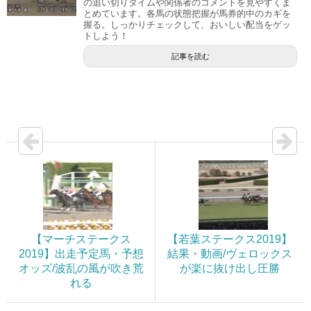
の追い切りタイムや関係者のコメントを見やすくま
とめています。各馬の状態把握が馬券的中のカギを
握る。しっかりチェックして、おいしい配当をゲッ
トしよう！
記事を読む
【マーチステークス
【若葉ステークス2019】
2019】出走予定馬・予想
結果・動画/ヴェロックス
オッズ/波乱の風が吹き荒
が楽に抜け出し圧勝
れる