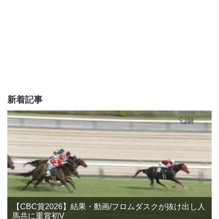
新着記事
【CBC賞2026】結果・動画/フロムダスクが抜け出し人
馬共に重賞初V