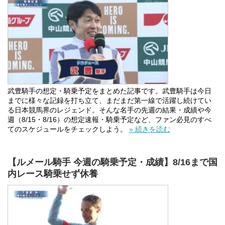
武豊騎手の想定・騎乗予定をまとめた記事です。武豊騎手は今日
までに様々な記録を打ち立て、まだまだ第一線で活躍し続けてい
る日本競馬界のレジェンド。そんな名手の先週の結果・成績や今
週（8/15・8/16）の想定速報・騎乗予定など、ファン必見のすべ
てのスケジュールをチェックしよう。
» 続きを読む
【ルメール騎手 今週の騎乗予定・成績】8/16まで国
内レース騎乗せず休養