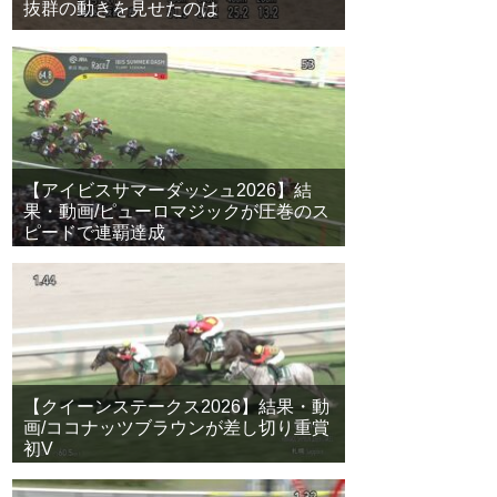
抜群の動きを見せたのは
【アイビスサマーダッシュ2026】結
果・動画/ピューロマジックが圧巻のス
ピードで連覇達成
【クイーンステークス2026】結果・動
画/ココナッツブラウンが差し切り重賞
初V