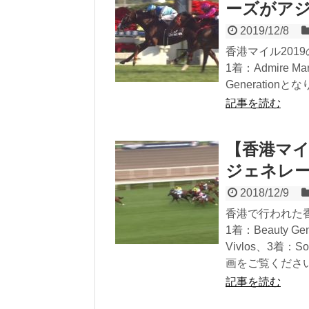
ーズがア
2019/12/8
香港マイル20
1着：Admire 
Generati
記事を読む
【香港マイ
ジェネレ
2018/12/9
香港で行われた
1着：Beauty 
Vivlos、3着：
画をご覧くださ
記事を読む