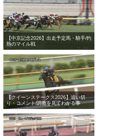
【中京記念2026】出走予定馬・騎手/灼
熱のマイル戦
【クイーンステークス2026】追い切
り・コメント/調教を見てわかる事