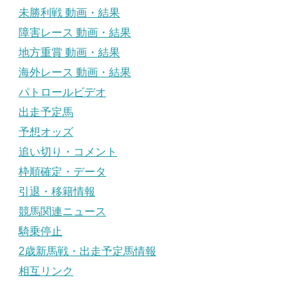
未勝利戦 動画・結果
障害レース 動画・結果
地方重賞 動画・結果
海外レース 動画・結果
パトロールビデオ
出走予定馬
予想オッズ
追い切り・コメント
枠順確定・データ
引退・移籍情報
競馬関連ニュース
騎乗停止
2歳新馬戦・出走予定馬情報
相互リンク