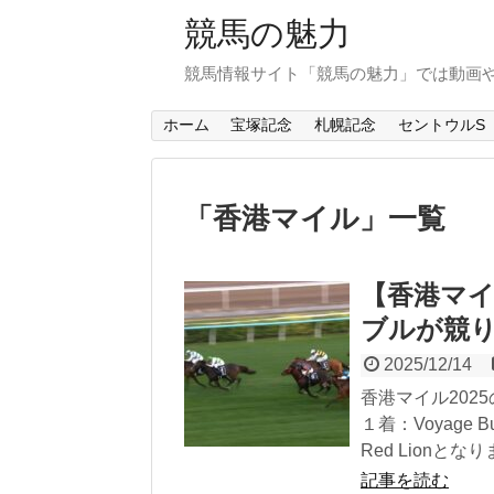
競馬の魅力
競馬情報サイト「競馬の魅力」では動画
ホーム
宝塚記念
札幌記念
セントウルS
「
香港マイル
」
一覧
【香港マイ
ブルが競
2025/12/14
香港マイル20
１着：Voyage 
Red Lion
記事を読む