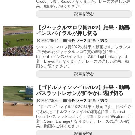
Creed、3着：Raaedとなりました。レースの詳しい結
果、動画をご覧ください。
記事を読む
【ジャックルマロワ賞2022】結果・動画/
インスパイラルが押し切る
2022/8/14
海外レース 動画・結果
ジャックルマロワ賞2022の結果・動画です。フランス
で行われたジャックルマロワ賞の着順は1着：
Inspiral（インスパイラル）、2着：Light Infantry、3
着：Erevannとなりました。レースの詳しい結果、動
画をご覧ください。
記事を読む
【ゴドルフィンマイル2022】結果・動画/
バスラットレオンが鮮やかに逃げ切る
2022/3/26
海外レース 動画・結果
ゴドルフィンマイル2022の結果・動画です。ドバイで
行われたゴドルフィンマイルの着順は1着：Bathrat
Leon（バスラットレオン）、2着：Desert Wisdom、3
着：Storm Damageとなりました。レースの詳しい結
果、動画をご覧ください。
記事を読む