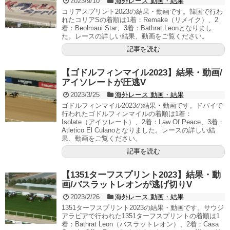
2023/9/10
海外レース 動画・結果
コリアスプリント2023の結果・動画です。韓国で行わ
れたコリアSの着順は1着：Remake（リメイク）、2
着：Beolmaui Star、3着：Bathrat Leonとなりまし
た。レースの詳しい結果、動画をご覧ください。
記事を読む
【ゴドルフィンマイル2023】結果・動画/
アイソレートが圧逃V
2023/3/25
海外レース 動画・結果
ゴドルフィンマイル2023の結果・動画です。ドバイで
行われたゴドルフィンマイルの着順は1着：
Isolate（アイソレート）、2着：Law Of Peace、3着：
Atletico El Culanoとなりました。レースの詳しい結
果、動画をご覧ください。
記事を読む
【1351ターフスプリント2023】結果・動
画/バスラットレオンが逃げ切りV
2023/2/26
海外レース 動画・結果
1351ターフスプリント2023の結果・動画です。サウジ
アラビアで行われた1351ターフスプリントの着順は1
着：Bathrat Leon（バスラットレオン）、2着：Casa