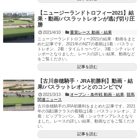
【ニュージーランドトロフィー2021】結
果・動画/バスラットレオンが逃げ切り圧
勝
2021/4/10
重賞レース 動画・結果
ニュージーランドトロフィー2021の結果・動画をまと
めた記事です。2021年のNZTの着順は1着：バスラッ
トレオン、2着：タイムトゥヘヴン、3着：シティレイ
ンボーとなりました。レースの詳しい結果、動画など
をご覧ください。
記事を読む
【古川奈穂騎手・JRA初勝利】動画・結
果/バスラットレオンとのコンビでV
2021/3/13
オープン・条件戦 動画・結果
,
競馬
関連ニュース
古川奈穂騎手のJRA初勝利をまとめた記事です。2021
年の3歳1勝クラスの着順は1着：バスラットレオン、2
着：ビップランバン、3着：ショウナンアレスとなり
ました。レースの詳しい結果、動画などをご覧くださ
い。
記事を読む