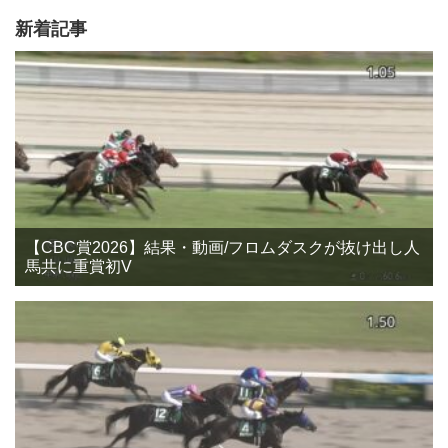
新着記事
【CBC賞2026】結果・動画/フロムダスクが抜け出し人
馬共に重賞初V