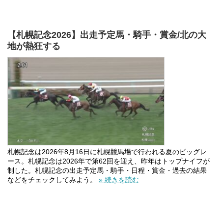
【札幌記念2026】出走予定馬・騎手・賞金/北の大
地が熱狂する
札幌記念は2026年8月16日に札幌競馬場で行われる夏のビッグレ
ース。札幌記念は2026年で第62回を迎え、昨年はトップナイフが
制した。札幌記念の出走予定馬・騎手・日程・賞金・過去の結果
などをチェックしてみよう。
» 続きを読む