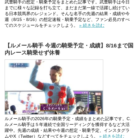
武豊騎手の想定・騎乗予定をまとめた記事です。武豊騎手は今日
までに様々な記録を打ち立て、まだまだ第一線で活躍し続けてい
る日本競馬界のレジェンド。そんな名手の先週の結果・成績や今
週（8/15・8/16）の想定速報・騎乗予定など、ファン必見のすべ
てのスケジュールをチェックしよう。
» 続きを読む
【ルメール騎手 今週の騎乗予定・成績】8/16まで国
内レース騎乗せず休養
ルメール騎手の2026年の騎乗予定・成績をまとめた記事です。C.
ルメール騎手は５年連続で全国リーディングを獲得するなど大活
躍中。先週の成績・結果や今週の想定・騎乗予定、インスタグラ
ムやX（Twitter）などすべてをチェックしよう。
» 続きを読む