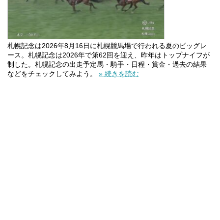
札幌記念は2026年8月16日に札幌競馬場で行われる夏のビッグレ
ース。札幌記念は2026年で第62回を迎え、昨年はトップナイフが
制した。札幌記念の出走予定馬・騎手・日程・賞金・過去の結果
などをチェックしてみよう。
» 続きを読む