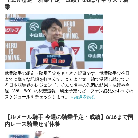
乗
武豊騎手の想定・騎乗予定をまとめた記事です。武豊騎手は今日
までに様々な記録を打ち立て、まだまだ第一線で活躍し続けてい
る日本競馬界のレジェンド。そんな名手の先週の結果・成績や今
週（8/8・8/9）の想定速報・騎乗予定など、ファン必見のすべての
スケジュールをチェックしよう。
» 続きを読む
【ルメール騎手 今週の騎乗予定・成績】8/16まで国
内レース騎乗せず休養