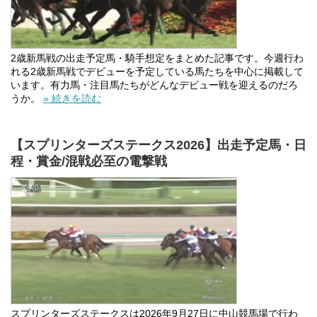
2歳新馬戦の出走予定馬・騎手想定をまとめた記事です。今週行わ
れる2歳新馬戦でデビューを予定している馬たちを中心に掲載して
います。有力馬・注目馬たちがどんなデビュー戦を迎えるのだろ
うか。
» 続きを読む
【スプリンターズステークス2026】出走予定馬・日
程・賞金/混戦必至の電撃戦
スプリンターズステークスは2026年9月27日に中山競馬場で行わ